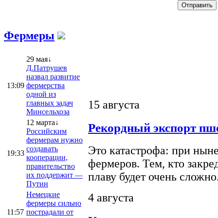
Фермеры
29 мая↓
Д.Патрушев
назвал развитие
13:09
фермерства
одной из
15 августа
главных задач
Минсельхоза
12 марта↓
Рекордный экспорт пше
Российским
фермерам нужно
Это катастрофа: при ныне
создавать
19:33
кооперации,
фермеров. Тем, кто закре
правительство
плаву будет очень сложно
их поддержит —
Путин
Немецкие
4 августа
фермеры сильно
11:57
пострадали от