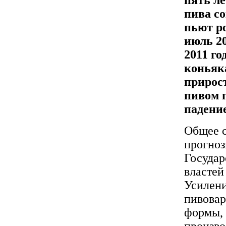
пива со
пьют ро
июль 2
2011 го
коньяк
прирост
пивом 
падение
Общее с
прогноз
Государ
властей
Усилени
пивовар
формы, 
произво