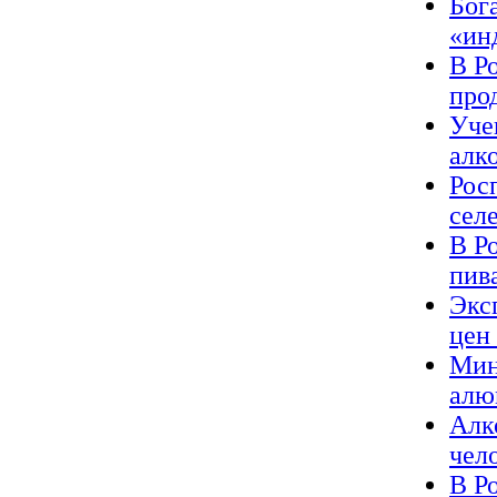
Бог
«ин
В Р
про
Уче
алк
Рос
сел
В Р
пив
Экс
цен
Мин
алю
Алк
чел
В Р