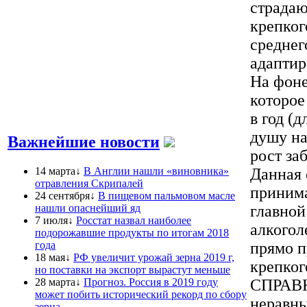
страдаю
крепког
среднег
адаптир
На фоне
которое
в год (
душу на
Важнейшие новости
рост за
14 марта↓
В Англии нашли «виновника»
Данная 
отравления Скрипалей
принима
24 сентября↓
В пищевом пальмовом масле
нашли опаснейший яд
главной
7 июля↓
Росстат назвал наиболее
алкогол
подорожавшие продукты по итогам 2018
года
прямо п
18 мая↓
РФ увеличит урожай зерна 2019 г,
крепког
но поставки на экспорт вырастут меньше
28 марта↓
Прогноз. Россия в 2019 году
СПРАВК
может побить исторический рекорд по сбору
неравны
зерна