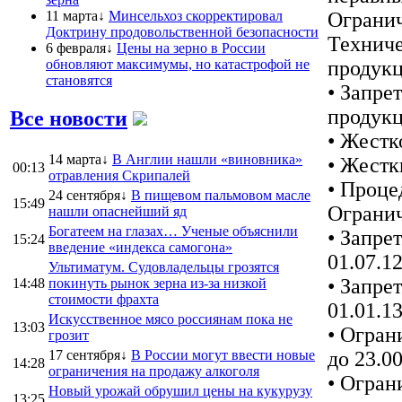
11 марта↓
Минсельхоз скорректировал
Огранич
Доктрину продовольственной безопасности
Техниче
6 февраля↓
Цены на зерно в России
обновляют максимумы, но катастрофой не
продукц
становятся
• Запре
продук
Все новости
• Жестк
14 марта↓
В Англии нашли «виновника»
• Жестк
00:13
отравления Скрипалей
• Проце
24 сентября↓
В пищевом пальмовом масле
15:49
Огранич
нашли опаснейший яд
Богатеем на глазах… Ученые объяснили
• Запре
15:24
введение «индекса самогона»
01.07.12
Ультиматум. Судовладельцы грозятся
• Запре
14:48
покинуть рынок зерна из-за низкой
стоимости фрахта
01.01.13
Искусственное мясо россиянам пока не
13:03
• Огран
грозит
17 сентября↓
В России могут ввести новые
до 23.00
14:28
ограничения на продажу алкоголя
• Огран
Новый урожай обрушил цены на кукурузу
13:25