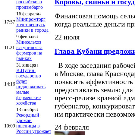
Коровы, свиньи и госу
российского
продэмбарго
16 февраля↓
Финансовая помощь сельс
Минпромторг
17:57
когда реальные деньги п
хочет вернуть
рынки в города
22 июля
9 февраля↓
Минсельхоз
11:21
вступился за
Глава Кубани предложи
фермеров на
рынках
В ходе заседания рабоче
31 января↓
В.Путин:
в Москве, глава Краснод
государство
повысить эффективность 
будет
14:16
поддерживать
предоставлять землю для 
малые
пресс-релизе краевой ад
фермерские
хозяйства
губернатор, конкурироват
13 ноября↓
им практически невозможно
Рекордный
урожай
10:09
пшеницы в
24 февраля
России угрожает