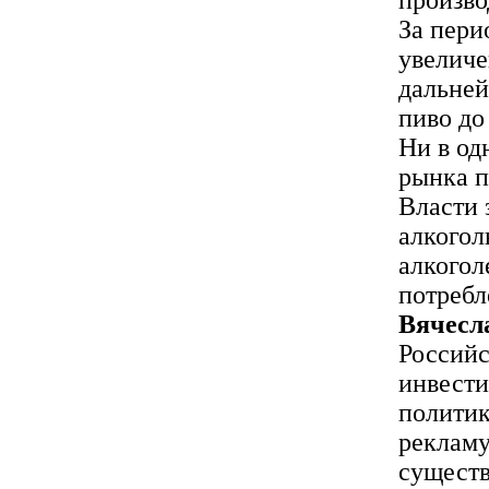
За пери
увеличен
дальней
пиво до 
Ни в од
рынка п
Власти 
алкогол
алкогол
потребл
Вячес
Российс
инвести
политик
рекламу
существ