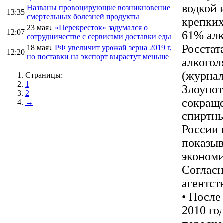
водкой 
Названы провоцирующие возникновение
13:35
смертельных болезней продукты
крепких
23 мая↓
«Перекресток» задумался о
12:07
61% алк
сотрудничестве с сервисами доставки еды
Росстат
18 мая↓
РФ увеличит урожай зерна 2019 г,
12:20
но поставки на экспорт вырастут меньше
алкогол
(журнал
Страницы:
1
Злоупот
2
сокращ
→
спиртны
России 
показыв
экономи
Согласн
агентст
• После
2010 го