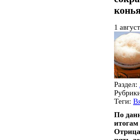
конья
1 август
Раздел:
Рубрик
Теги:
В
По данн
итогам 
Отрица
пять ле