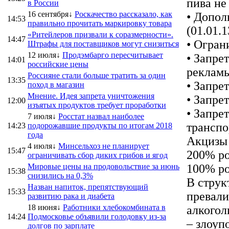
пива не
в России
16 сентября↓
Роскачество рассказало, как
• Допол
14:53
правильно прочитать маркировку товара
(01.01.1
«Ритейлеров призвали к соразмерности».
14:47
• Огран
Штрафы для поставщиков могут снизиться
12 июля↓
Продэмбарго пересчитывает
• Запре
14:01
российские цены
рекламы 
Россияне стали больше тратить за один
13:35
• Запре
поход в магазин
Мнение. Идея запрета уничтожения
• Запре
12:00
изъятых продуктов требует проработки
• Запре
7 июля↓
Росстат назвал наиболее
транспо
14:23
подорожавшие продукты по итогам 2018
года
Акцизы 
4 июля↓
Минсельхоз не планирует
15:47
200% ро
ограничивать сбор диких грибов и ягод
Мировые цены на продовольствие за июнь
100% ро
15:38
снизились на 0,3%
В струк
Назван напиток, препятствующий
15:33
превали
развитию рака и диабета
18 июня↓
Работники хлебокомбината в
алкогол
14:24
Подмосковье объявили голодовку из-за
– злоуп
долгов по зарплате