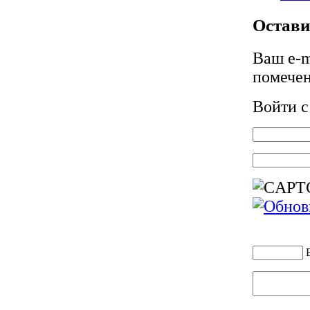
Остави
Ваш e-m
помече
Войти 