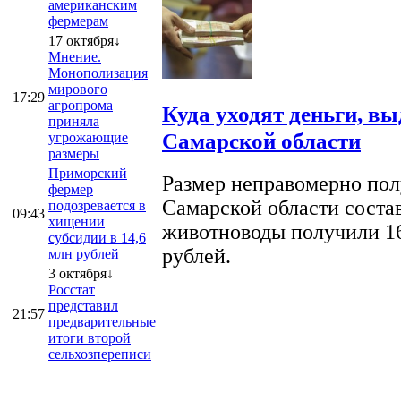
американским
фермерам
17 октября↓
Мнение.
Монополизация
мирового
17:29
агропрома
Куда уходят деньги, в
приняла
Самарской области
угрожающие
размеры
Приморский
Размер неправомерно полу
фермер
Самарской области соста
подозревается в
09:43
хищении
животноводы получили 16
субсидии в 14,6
рублей.
млн рублей
3 октября↓
Росстат
представил
21:57
предварительные
итоги второй
сельхозпереписи