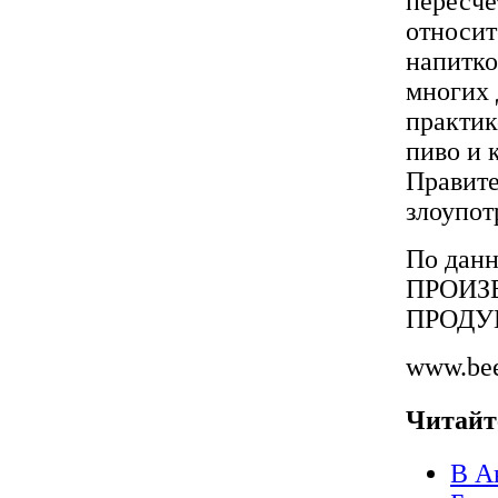
пересчет
относит
напитко
многих 
практик
пиво и 
Правит
злоупот
По да
ПРОИЗ
ПРОДУ
www.bee
Читайт
В А