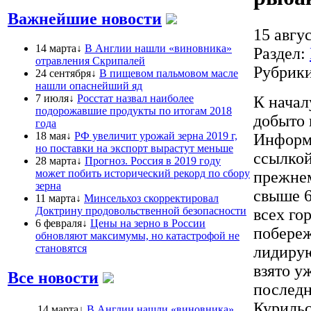
Важнейшие новости
15 авгус
14 марта↓
В Англии нашли «виновника»
Раздел:
отравления Скрипалей
Рубрик
24 сентября↓
В пищевом пальмовом масле
нашли опаснейший яд
7 июля↓
Росстат назвал наиболее
К начал
подорожавшие продукты по итогам 2018
добыто 
года
18 мая↓
РФ увеличит урожай зерна 2019 г,
Информа
но поставки на экспорт вырастут меньше
ссылкой
28 марта↓
Прогноз. Россия в 2019 году
может побить исторический рекорд по сбору
прежнем
зерна
свыше 6
11 марта↓
Минсельхоз скорректировал
Доктрину продовольственной безопасности
всех го
6 февраля↓
Цены на зерно в России
побереж
обновляют максимумы, но катастрофой не
становятся
лидирую
взято у
Все новости
последн
Курильс
14 марта↓
В Англии нашли «виновника»