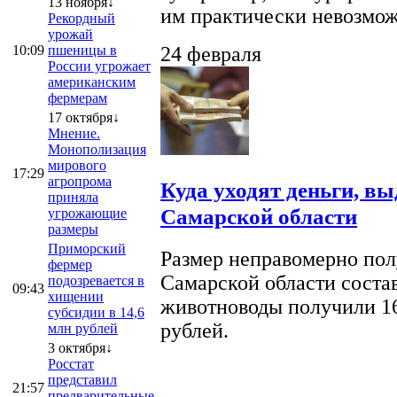
13 ноября↓
им практически невозможно
Рекордный
урожай
10:09
пшеницы в
24 февраля
России угрожает
американским
фермерам
17 октября↓
Мнение.
Монополизация
мирового
17:29
агропрома
Куда уходят деньги, в
приняла
Самарской области
угрожающие
размеры
Приморский
Размер неправомерно полу
фермер
Самарской области соста
подозревается в
09:43
хищении
животноводы получили 16
субсидии в 14,6
рублей.
млн рублей
3 октября↓
Росстат
представил
21:57
предварительные