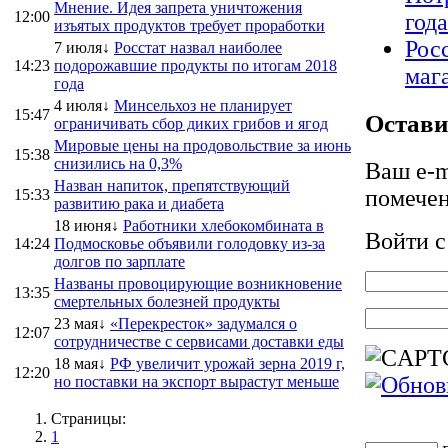
Мнение. Идея запрета уничтожения
12:00
год
изъятых продуктов требует проработки
Рос
7 июля↓
Росстат назвал наиболее
14:23
подорожавшие продукты по итогам 2018
маг
года
4 июля↓
Минсельхоз не планирует
15:47
Остави
ограничивать сбор диких грибов и ягод
Мировые цены на продовольствие за июнь
15:38
снизились на 0,3%
Ваш e-m
Назван напиток, препятствующий
помече
15:33
развитию рака и диабета
18 июня↓
Работники хлебокомбината в
Войти 
14:24
Подмосковье объявили голодовку из-за
долгов по зарплате
Названы провоцирующие возникновение
13:35
смертельных болезней продукты
23 мая↓
«Перекресток» задумался о
12:07
сотрудничестве с сервисами доставки еды
18 мая↓
РФ увеличит урожай зерна 2019 г,
12:20
но поставки на экспорт вырастут меньше
Страницы:
1