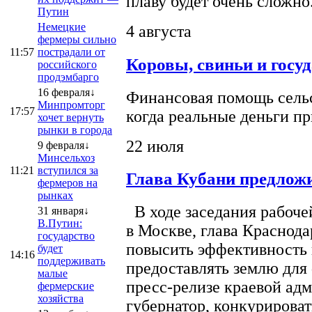
плаву будет очень сложно
Путин
Немецкие
4 августа
фермеры сильно
11:57
пострадали от
Коровы, свиньи и госу
российского
продэмбарго
16 февраля↓
Финансовая помощь сельс
Минпромторг
17:57
когда реальные деньги п
хочет вернуть
рынки в города
22 июля
9 февраля↓
Минсельхоз
11:21
вступился за
Глава Кубани предложи
фермеров на
рынках
В ходе заседания рабоче
31 января↓
В.Путин:
в Москве, глава Краснод
государство
повысить эффективность 
будет
14:16
поддерживать
предоставлять землю для 
малые
пресс-релизе краевой ад
фермерские
хозяйства
губернатор, конкурироват