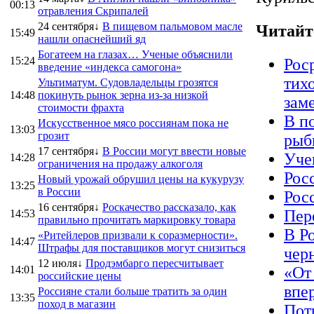
00:13
отравления Скрипалей
24 сентября↓
В пищевом пальмовом масле
Читайт
15:49
нашли опаснейший яд
Богатеем на глазах… Ученые объяснили
15:24
Рос
введение «индекса самогона»
тихо
Ультиматум. Судовладельцы грозятся
14:48
покинуть рынок зерна из-за низкой
зам
стоимости фрахта
В п
Искусственное мясо россиянам пока не
13:03
грозит
рыб
17 сентября↓
В России могут ввести новые
Уче
14:28
ограничения на продажу алкоголя
Рос
Новый урожай обрушил цены на кукурузу
13:25
в России
Рос
16 сентября↓
Роскачество рассказало, как
Пер
14:53
правильно прочитать маркировку товара
В Р
«Ритейлеров призвали к соразмерности».
14:47
Штрафы для поставщиков могут снизиться
чер
12 июля↓
Продэмбарго пересчитывает
14:01
«От
российские цены
впе
Россияне стали больше тратить за один
13:35
поход в магазин
Пот