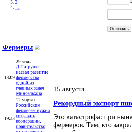
2
→
Фермеры
29 мая↓
Д.Патрушев
назвал развитие
13:09
фермерства
одной из
15 августа
главных задач
Минсельхоза
12 марта↓
Рекордный экспорт пше
Российским
фермерам нужно
Это катастрофа: при ныне
создавать
19:33
кооперации,
фермеров. Тем, кто закре
правительство
их поддержит —