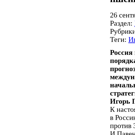
26 сент
Раздел:
Рубрик
Теги:
И
Россия 
порядка
прогно
междун
началь
страте
Игорь 
К насто
в Росси
против 3
И.Павен