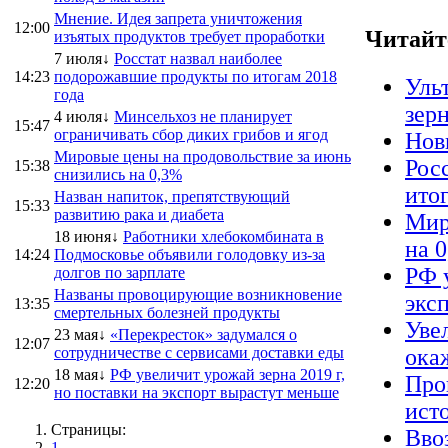
Мнение. Идея запрета уничтожения
12:00
Читайт
изъятых продуктов требует проработки
7 июля↓
Росстат назвал наиболее
14:23
подорожавшие продукты по итогам 2018
Уль
года
зер
4 июля↓
Минсельхоз не планирует
15:47
ограничивать сбор диких грибов и ягод
Нов
Мировые цены на продовольствие за июнь
Рос
15:38
снизились на 0,3%
ито
Назван напиток, препятствующий
15:33
развитию рака и диабета
Мир
18 июня↓
Работники хлебокомбината в
на 
14:24
Подмосковье объявили голодовку из-за
РФ 
долгов по зарплате
Названы провоцирующие возникновение
экс
13:35
смертельных болезней продукты
Уве
23 мая↓
«Перекресток» задумался о
12:07
сотрудничестве с сервисами доставки еды
ока
18 мая↓
РФ увеличит урожай зерна 2019 г,
Про
12:20
но поставки на экспорт вырастут меньше
ист
Страницы:
Вво
1