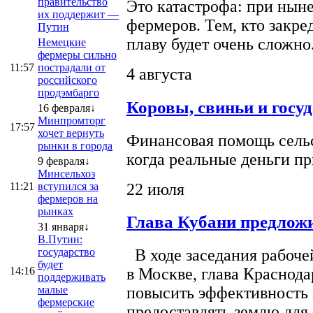
правительство
Это катастрофа: при ныне
их поддержит —
фермеров. Тем, кто закре
Путин
плаву будет очень сложно
Немецкие
фермеры сильно
11:57
пострадали от
4 августа
российского
продэмбарго
Коровы, свиньи и госу
16 февраля↓
Минпромторг
17:57
хочет вернуть
Финансовая помощь сельс
рынки в города
когда реальные деньги п
9 февраля↓
Минсельхоз
22 июля
11:21
вступился за
фермеров на
рынках
Глава Кубани предложи
31 января↓
В.Путин:
государство
В ходе заседания рабоче
будет
14:16
в Москве, глава Краснод
поддерживать
малые
повысить эффективность 
фермерские
предоставлять землю для 