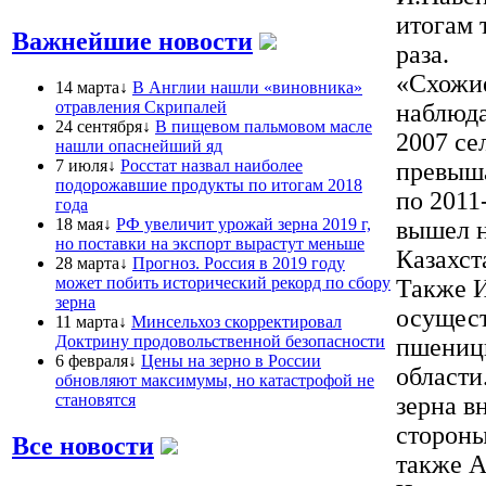
итогам 
Важнейшие новости
раза.
«Схожие
14 марта↓
В Англии нашли «виновника»
отравления Скрипалей
наблюда
24 сентября↓
В пищевом пальмовом масле
2007 се
нашли опаснейший яд
7 июля↓
Росстат назвал наиболее
превыша
подорожавшие продукты по итогам 2018
по 2011
года
18 мая↓
РФ увеличит урожай зерна 2019 г,
вышел н
но поставки на экспорт вырастут меньше
Казахст
28 марта↓
Прогноз. Россия в 2019 году
может побить исторический рекорд по сбору
Также И
зерна
осущест
11 марта↓
Минсельхоз скорректировал
Доктрину продовольственной безопасности
пшеницы
6 февраля↓
Цены на зерно в России
области
обновляют максимумы, но катастрофой не
становятся
зерна в
стороны
Все новости
также А