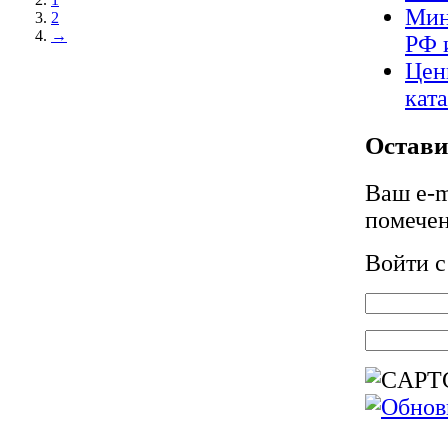
Мин
2
→
РФ 
Цен
кат
Остави
Ваш e-m
помече
Войти 