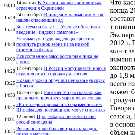
Что кас
14 марта↓
В Англии нашли «виновника»
00:13
отравления Скрипалей
конца 2
24 сентября↓
В пищевом пальмовом масле
состави
15:49
нашли опаснейший яд
т пшени
Богатеем на глазах… Ученые объяснили
15:24
введение «индекса самогона»
Эксперт
Ультиматум. Судовладельцы грозятся
2012 г.
14:48
покинуть рынок зерна из-за низкой
стоимости фрахта
млн т зе
Искусственное мясо россиянам пока не
ячменя 
13:03
грозит
экспорт
17 сентября↓
В России могут ввести новые
14:28
ограничения на продажу алкоголя
до 1,8 м
Новый урожай обрушил цены на кукурузу
всего и
13:25
в России
может б
16 сентября↓
Роскачество рассказало, как
14:53
правильно прочитать маркировку товара
продукц
«Ритейлеров призвали к соразмерности».
Говоря 
14:47
Штрафы для поставщиков могут снизиться
сезона,
12 июля↓
Продэмбарго пересчитывает
14:01
российские цены
в основ
Россияне стали больше тратить за один
объем к
13:35
поход в магазин