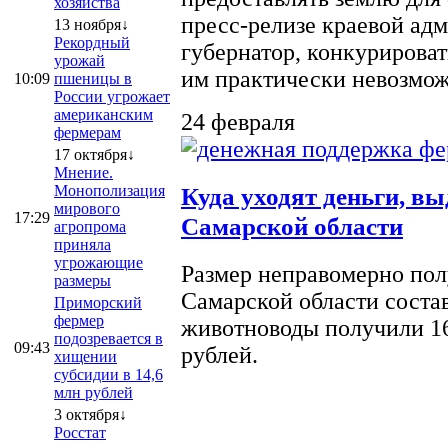
хозяйства
пресс-релизе краевой ад
13 ноября↓
Рекордный
губернатор, конкурироват
урожай
им практически невозможно
10:09
пшеницы в
России угрожает
американским
24 февраля
фермерам
17 октября↓
Мнение.
Монополизация
Куда уходят деньги, в
мирового
17:29
Самарской области
агропрома
приняла
угрожающие
Размер неправомерно полу
размеры
Самарской области соста
Приморский
фермер
животноводы получили 16
подозревается в
09:43
рублей.
хищении
субсидии в 14,6
млн рублей
3 октября↓
Росстат