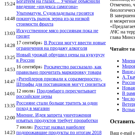
Богатеем на глазах… Ученые объяснили
15:24
Отмечено, 
введение «индекса самогона»
биологическ
Ультиматум. Судовладельцы грозятся
В завершен
14:48
покинуть рынок зерна из-за низкой
и межрегио
стоимости фрахта
«Предлагае
Искусственное мясо россиянам пока не
АЧС на терр
13:03
грозит
глава Минсе
17 сентября↓
В России могут ввести новые
14:28
ограничения на продажу алкоголя
Читайте та
Новый урожай обрушил цены на кукурузу
13:25
в России
Мнени
Миров
16 сентября↓
Роскачество рассказало, как
14:53
Вице-
правильно прочитать маркировку товара
А.Тка
«Ритейлеров призвали к соразмерности».
14:47
Росси
Штрафы для поставщиков могут снизиться
Новая
12 июля↓
Продэмбарго пересчитывает
В рам
14:01
российские цены
Число
Россияне стали больше тратить за один
Ветер
13:35
поход в магазин
Вспыш
Мнение. Идея запрета уничтожения
12:00
изъятых продуктов требует проработки
Оставить
7 июля↓
Росстат назвал наиболее
14:23
подорожавшие продукты по итогам 2018
Ваш e-mail 