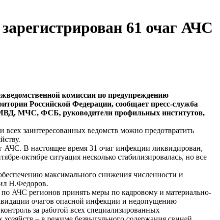
 зарегистрирован 61 очаг АЧС
ежведомственной комиссии по предупреждению
ритории Российской Федерации, сообщает пресс-служба
МВД, МЧС, ФСБ, руководители профильных институтов,
и всех заинтересованных ведомств можно предотвратить
йству.
аг АЧС. В настоящее время 31 очаг инфекции ликвидирован,
ентябре-октябре ситуация несколько стабилизировалась, но все
обеспечению максимального снижения численности и
вил Н.Федоров.
по АЧС регионов принять меры по кадровому и материально-
иквидации очагов опасной инфекции и недопущению
 контроль за работой всех специализированных
 хозяйств – в режиме безвыгульного содержания свиней.