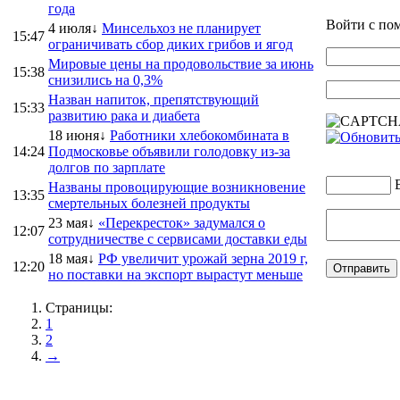
года
Войти с п
4 июля↓
Минсельхоз не планирует
15:47
ограничивать сбор диких грибов и ягод
Мировые цены на продовольствие за июнь
15:38
снизились на 0,3%
Назван напиток, препятствующий
15:33
развитию рака и диабета
18 июня↓
Работники хлебокомбината в
14:24
Подмосковье объявили голодовку из-за
долгов по зарплате
Названы провоцирующие возникновение
13:35
смертельных болезней продукты
23 мая↓
«Перекресток» задумался о
12:07
сотрудничестве с сервисами доставки еды
18 мая↓
РФ увеличит урожай зерна 2019 г,
12:20
но поставки на экспорт вырастут меньше
Страницы:
1
2
→