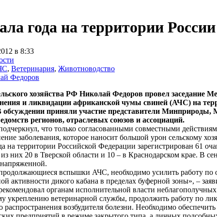
ала года на территории России
2012 в 8:33
ости
ЧС
,
Ветеринария
,
Животноводство
ай Федоров
льского хозяйства РФ Николай Федоров провел заседание М
нения и ликвидации африканской чумы свиней (АЧС) на тер
 обсуждении приняли участие представители Минприроды, 
едомств регионов, отраслевых союзов и ассоциаций.
подчеркнул, что только согласованными совместными действиям
ение заболевания, которое наносит большой урон сельскому хозя
да на территории Российской Федерации зарегистрирован 61 оч
, из них 20 в Тверской области и 10 – в Краснодарском крае. В с
 напряженной.
продолжающиеся вспышки АЧС, необходимо усилить работу по 
й активности дикого кабана в пределах буферной зоны», – зая
рекомендовал органам исполнительной власти неблагополучных 
му укреплению ветеринарной службы, продолжить работу по л
 распространения возбудителя болезни. Необходимо обеспечить
ких предприятий в режиме закрытого типа, а личных подсобных