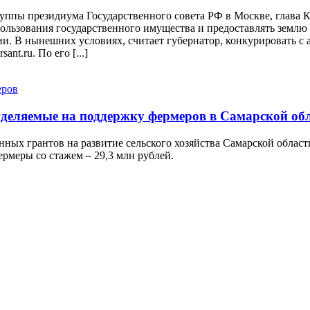
руппы президиума Государственного совета РФ в Москве, глава
льзования государственного имущества и предоставлять землю д
и. В нынешних условиях, считает губернатор, конкурировать с 
nt.ru. По его [...]
ыделяемые на поддержку фермеров в Самарской об
нных грантов на развитие сельского хозяйства Самарской облас
ермеры со стажем – 29,3 млн рублей.