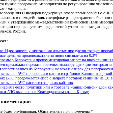
что нужно продолжить мероприятия по регулированию численнос
ого материала.
ие заседания Н.Федоров подчеркнул, что за время борьбы с АЧС
нального взаимодействия, специфике распространения болезни 
мый к утверждению межведомственной комиссией План меропри
итории страны с учетом предложений участников заседания дол
льхоза России.
кже:
е. Идея запрета уничтожения изъятых продуктов требует прора
ые цены на продовольствие за июнь снизились на 0,3%
премьер Белоруссии прокомментировал запрет на ввоз свинины 
чев предложил передать Россельхознадзору функции контроля з
я запретила ввоз из Белоруссии молока и сливок для переработки
 вспышка АЧС произошла в одном из районов Калининградской
ках ВТО продолжается спор о запрете поставок свинины из ЕС 
 вспышек АЧС растет из-за диких кабанов
инария вместо политики или о торговле «санкционной» едой как
ки АЧС выявлены в Краснодарском крае и Крыму
 комментарий
не будет опубликован. Обязательные поля помечены
*