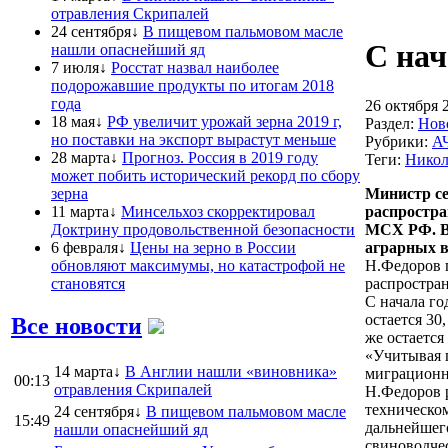
отравления Скрипалей
24 сентября↓
В пищевом пальмовом масле
С нач
нашли опаснейший яд
7 июля↓
Росстат назвал наиболее
подорожавшие продукты по итогам 2018
года
26 октября 
18 мая↓
РФ увеличит урожай зерна 2019 г,
Раздел:
Нов
но поставки на экспорт вырастут меньше
Рубрики:
А
28 марта↓
Прогноз. Россия в 2019 году
Теги:
Никол
может побить исторический рекорд по сбору
зерна
Министр се
11 марта↓
Минсельхоз скорректировал
распростра
Доктрину продовольственной безопасности
МСХ РФ. В
6 февраля↓
Цены на зерно в России
аграрных в
обновляют максимумы, но катастрофой не
Н.Федоров 
становятся
распростран
С начала го
остается 30
Все новости
же остается
«Учитывая 
14 марта↓
В Англии нашли «виновника»
миграционно
00:13
отравления Скрипалей
Н.Федоров 
техническо
24 сентября↓
В пищевом пальмовом масле
15:49
дальнейшего
нашли опаснейший яд
свиноводчес