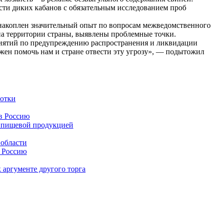
ти диких кабанов с обязательным исследованием проб
 накоплен значительный опыт по вопросам межведомственного
на территории страны, выявлены проблемные точки.
ятий по предупреждению распространения и ликвидации
жен помочь нам и стране отвести эту угрозу», — подытожил
ботки
в Россию
а пищевой продукцией
 области
в Россию
 аргументе другого торга