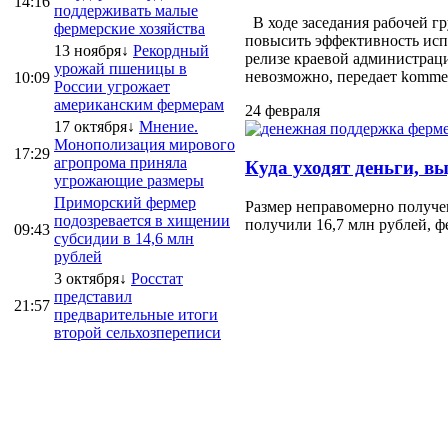
14:16
поддерживать малые
В ходе заседания рабочей г
фермерские хозяйства
повысить эффективность испо
13 ноября↓
Рекордный
релизе краевой администраци
урожай пшеницы в
невозможно, передает kommersa
10:09
России угрожает
американским фермерам
24 февраля
17 октября↓
Мнение.
Монополизация мирового
17:29
агропрома приняла
Куда уходят деньги, в
угрожающие размеры
Приморский фермер
Размер неправомерно получе
подозревается в хищении
получили 16,7 млн рублей, ф
09:43
субсидии в 14,6 млн
рублей
3 октября↓
Росстат
представил
21:57
предварительные итоги
второй сельхозпереписи