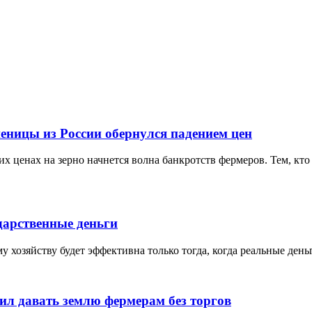
еницы из России обернулся падением цен
х ценах на зерно начнется волна банкротств фермеров. Тем, кто 
дарственные деньги
 хозяйству будет эффективна только тогда, когда реальные ден
ил давать землю фермерам без торгов