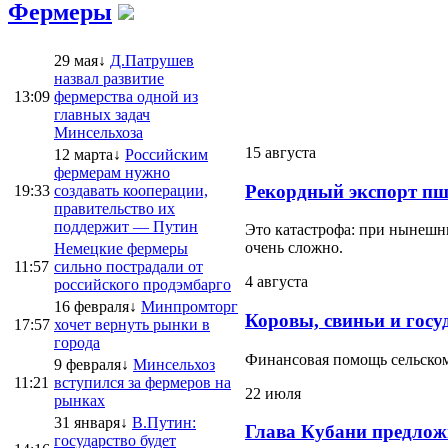
Фермеры
29 мая↓
Д.Патрушев
назвал развитие
13:09
фермерства одной из
главных задач
Минсельхоза
15 августа
12 марта↓
Российским
фермерам нужно
Рекордный экспорт пш
19:33
создавать кооперации,
правительство их
поддержит — Путин
Это катастрофа: при нынешни
очень сложно.
Немецкие фермеры
11:57
сильно пострадали от
4 августа
российского продэмбарго
16 февраля↓
Минпромторг
Коровы, свиньи и госу
17:57
хочет вернуть рынки в
города
Финансовая помощь сельскому
9 февраля↓
Минсельхоз
11:21
вступился за фермеров на
22 июля
рынках
31 января↓
В.Путин:
Глава Кубани предлож
государство будет