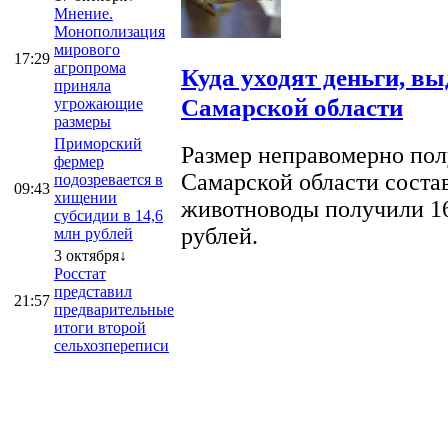
Мнение.
Монополизация
мирового
17:29
агропрома
Куда уходят деньги, в
приняла
Самарской области
угрожающие
размеры
Приморский
Размер неправомерно полу
фермер
Самарской области соста
подозревается в
09:43
хищении
животноводы получили 16
субсидии в 14,6
рублей.
млн рублей
3 октября↓
Росстат
представил
21:57
предварительные
итоги второй
сельхозпереписи