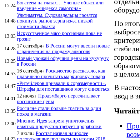
отдельн
Богатеем на глазах… Ученые объяснили
15:24
введение «индекса самогона»
оборудо
Ультиматум. Судовладельцы грозятся
14:48
покинуть рынок зерна из-за низкой
По итог
стоимости фрахта
выброса
Искусственное мясо россиянам пока не
13:03
грозит
критери
17 сентября↓
В России могут ввести новые
стабили
14:28
ограничения на продажу алкоголя
городск
Новый урожай обрушил цены на кукурузу
13:25
в России
образом
16 сентября↓
Роскачество рассказало, как
в целом
14:53
правильно прочитать маркировку товара
«Ритейлеров призвали к соразмерности».
14:47
В насто
Штрафы для поставщиков могут снизиться
ввод в 
12 июля↓
Продэмбарго пересчитывает
14:01
российские цены
Россияне стали больше тратить за один
Читайт
13:35
поход в магазин
Мнение. Идея запрета уничтожения
12:00
Про
изъятых продуктов требует проработки
воз
7 июля↓
Росстат назвал наиболее
14:23
подорожавшие продукты по итогам 2018