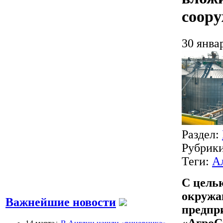
соор
30 янва
Раздел:
Рубрик
Теги:
А
С цель
окружа
Важнейшие новости
предпр
«АгроС