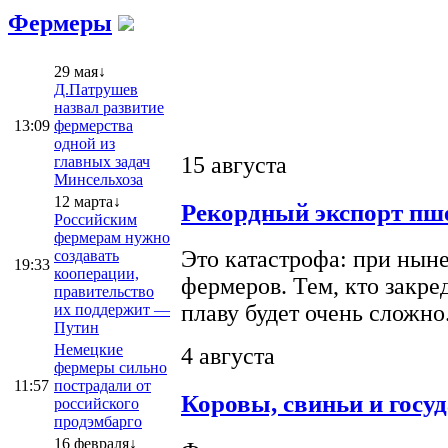
Фермеры
29 мая↓
Д.Патрушев
назвал развитие
13:09
фермерства
одной из
15 августа
главных задач
Минсельхоза
12 марта↓
Рекордный экспорт пше
Российским
фермерам нужно
Это катастрофа: при ныне
создавать
19:33
кооперации,
фермеров. Тем, кто закре
правительство
плаву будет очень сложно
их поддержит —
Путин
Немецкие
4 августа
фермеры сильно
11:57
пострадали от
Коровы, свиньи и госу
российского
продэмбарго
16 февраля↓