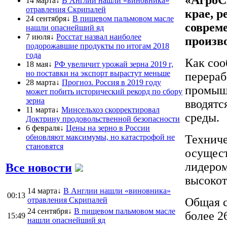
14 марта↓
В Англии нашли «виновника»
отравления Скрипалей
крае, р
24 сентября↓
В пищевом пальмовом масле
соврем
нашли опаснейший яд
7 июля↓
Росстат назвал наиболее
произв
подорожавшие продукты по итогам 2018
года
Как соо
18 мая↓
РФ увеличит урожай зерна 2019 г,
но поставки на экспорт вырастут меньше
перера
28 марта↓
Прогноз. Россия в 2019 году
промышл
может побить исторический рекорд по сбору
зерна
вводятс
11 марта↓
Минсельхоз скорректировал
среды.
Доктрину продовольственной безопасности
6 февраля↓
Цены на зерно в России
обновляют максимумы, но катастрофой не
Техниче
становятся
осущест
лидером
Все новости
высокот
14 марта↓
В Англии нашли «виновника»
00:13
отравления Скрипалей
Общая с
24 сентября↓
В пищевом пальмовом масле
более 2
15:49
нашли опаснейший яд