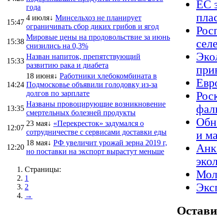
ЕС 
года
пла
4 июля↓
Минсельхоз не планирует
15:47
ограничивать сбор диких грибов и ягод
Рос
Мировые цены на продовольствие за июнь
15:38
сел
снизились на 0,3%
Эко
Назван напиток, препятствующий
15:33
развитию рака и диабета
при
18 июня↓
Работники хлебокомбината в
Евр
14:24
Подмосковье объявили голодовку из-за
долгов по зарплате
Рос
Названы провоцирующие возникновение
фал
13:35
смертельных болезней продукты
Обн
23 мая↓
«Перекресток» задумался о
12:07
сотрудничестве с сервисами доставки еды
и м
18 мая↓
РФ увеличит урожай зерна 2019 г,
Анк
12:20
но поставки на экспорт вырастут меньше
эко
Страницы:
Мол
1
Экс
2
→
Остави