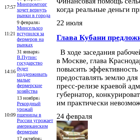
Финансовая помощь сельс
Минпромторг
17:57
когда реальные деньги п
хочет вернуть
рынки в города
22 июля
9 февраля↓
Минсельхоз
11:21
вступился за
Глава Кубани предложи
фермеров на
рынках
В ходе заседания рабоче
31 января↓
В.Путин:
в Москве, глава Краснод
государство
повысить эффективность 
будет
14:16
поддерживать
предоставлять землю для 
малые
пресс-релизе краевой ад
фермерские
хозяйства
губернатор, конкурироват
13 ноября↓
им практически невозможно
Рекордный
урожай
10:09
пшеницы в
24 февраля
России угрожает
американским
фермерам
17 октября↓