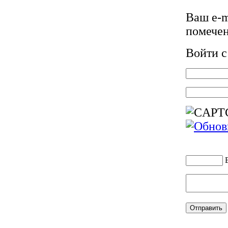
Ваш e-m
помече
Войти 