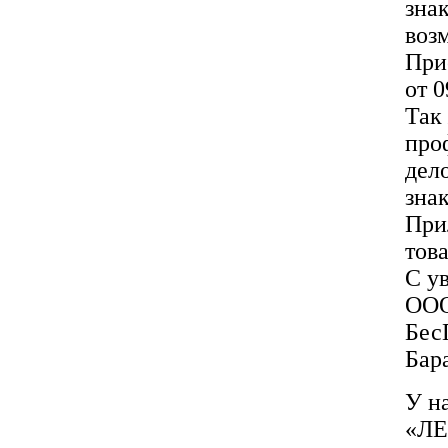
знак
воз
При
от 
Так
про
дел
знак
При
това
С у
ООО
Бес
Бар
У н
«ЛЕ