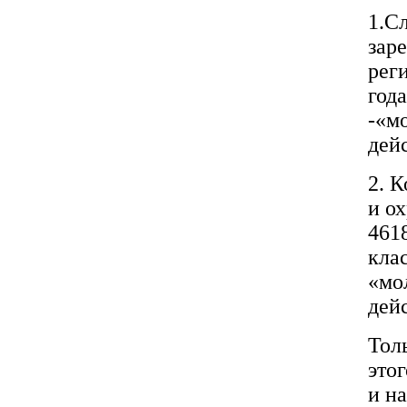
1.С
зар
рег
года
-«м
дей
2. 
и о
4618
кла
«мо
дей
Тол
этог
и н