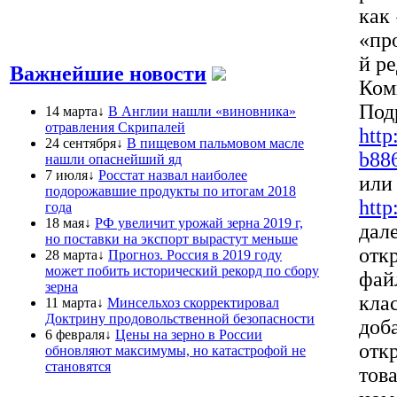
как
«пр
й р
Важнейшие новости
Коми
Под
14 марта↓
В Англии нашли «виновника»
отравления Скрипалей
http
24 сентября↓
В пищевом пальмовом масле
b88
нашли опаснейший яд
7 июля↓
Росстат назвал наиболее
или
подорожавшие продукты по итогам 2018
http
года
18 мая↓
РФ увеличит урожай зерна 2019 г,
дал
но поставки на экспорт вырастут меньше
откр
28 марта↓
Прогноз. Россия в 2019 году
может побить исторический рекорд по сбору
фай
зерна
кла
11 марта↓
Минсельхоз скорректировал
Доктрину продовольственной безопасности
доб
6 февраля↓
Цены на зерно в России
отк
обновляют максимумы, но катастрофой не
становятся
тов