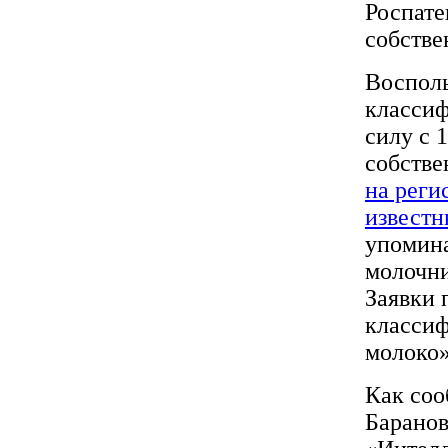
Роспате
собстве
Воспол
классиф
силу с 
собств
на реги
известн
упомина
молочни
Заявки 
классиф
молоко»
Как соо
Баранов