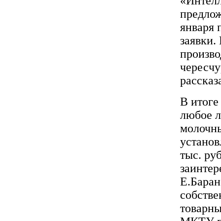
«Интелл
предлож
января 
заявки.
произво
чересчу
рассказ
В итоге
любое л
молочны
установ
тыс. ру
заинтер
Е.Баран
собстве
товарный