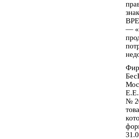
пра
зна
ВРЕ
— «
про
пот
нед
Фир
Бес
Моск
Е.Е.
№ 2
тов
кот
фор
31.