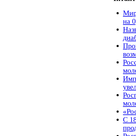
Мир
на 
Наз
диа
Про
воз
Рос
мол
Имп
уве
Рос
мол
«Ро
С 1
про