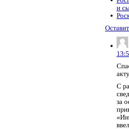
Рос
и с
Рос
Оставит
13:
Спа
акт
С р
све
за 
при
«Ин
вве