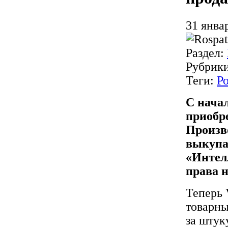
31 янва
Раздел:
Рубрик
Теги:
Р
С нача
приобр
Произв
выкупа
«Интел
права 
Теперь 
товарны
за штук