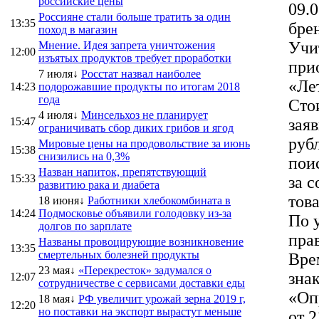
российские цены
09.0
Россияне стали больше тратить за один
13:35
бре
поход в магазин
Учи
Мнение. Идея запрета уничтожения
12:00
изъятых продуктов требует проработки
при
7 июля↓
Росстат назвал наиболее
«Ле
14:23
подорожавшие продукты по итогам 2018
года
Сто
4 июля↓
Минсельхоз не планирует
15:47
заяв
ограничивать сбор диких грибов и ягод
руб
Мировые цены на продовольствие за июнь
15:38
снизились на 0,3%
пои
Назван напиток, препятствующий
15:33
за 
развитию рака и диабета
тов
18 июня↓
Работники хлебокомбината в
14:24
Подмосковье объявили голодовку из-за
По 
долгов по зарплате
пра
Названы провоцирующие возникновение
13:35
смертельных болезней продукты
Вре
23 мая↓
«Перекресток» задумался о
знак
12:07
сотрудничестве с сервисами доставки еды
«Оп
18 мая↓
РФ увеличит урожай зерна 2019 г,
12:20
но поставки на экспорт вырастут меньше
от 