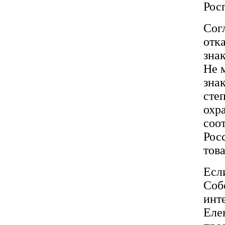
Рос
Сог
отк
зна
Не 
зна
сте
охр
соо
Рос
тов
Есл
Соб
инт
Еле