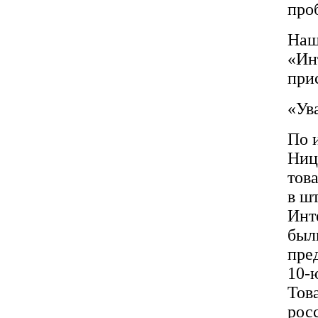
про
Наш
«Ин
при
«Ув
По 
Ниц
това
в ш
Инт
был
пре
10-
Тов
рос