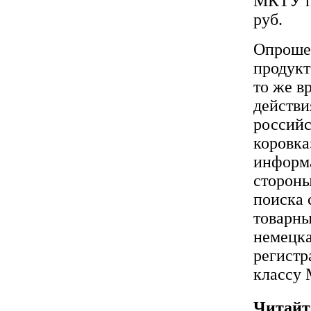
МКТУ по
руб.
Опрошен
продукт
то же в
действи
российс
коровка
информа
стороны
поиска 
товарны
немецка
регистр
классу
Читайт