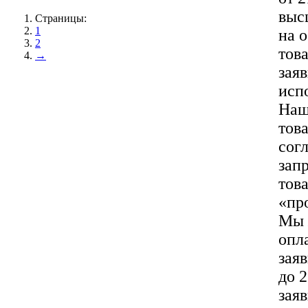
выс
Страницы:
1
на 
2
тов
→
зая
исп
Наш
тов
сог
зап
тов
«пр
Мы 
опла
зая
до 
зая