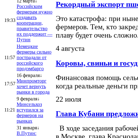
12 марта↓
Рекордный экспорт пше
Российским
фермерам нужно
Это катастрофа: при ныне
создавать
19:33
кооперации,
фермеров. Тем, кто закре
правительство
плаву будет очень сложно
их поддержит —
Путин
Немецкие
4 августа
фермеры сильно
11:57
пострадали от
Коровы, свиньи и госу
российского
продэмбарго
16 февраля↓
Финансовая помощь сельс
Минпромторг
17:57
когда реальные деньги п
хочет вернуть
рынки в города
22 июля
9 февраля↓
Минсельхоз
11:21
вступился за
Глава Кубани предложи
фермеров на
рынках
В ходе заседания рабоче
31 января↓
В.Путин:
в Москве, глава Краснод