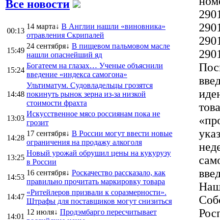
ном
Все новости
290
290
14 марта↓
В Англии нашли «виновника»
00:13
отравления Скрипалей
290
24 сентября↓
В пищевом пальмовом масле
15:49
2901
нашли опаснейший яд
Пос
Богатеем на глазах… Ученые объяснили
15:24
введение «индекса самогона»
вве
Ультиматум. Судовладельцы грозятся
иде
14:48
покинуть рынок зерна из-за низкой
стоимости фрахта
тов
Искусственное мясо россиянам пока не
13:03
«пр
грозит
ука
17 сентября↓
В России могут ввести новые
14:28
ограничения на продажу алкоголя
нед
Новый урожай обрушил цены на кукурузу
13:25
сам
в России
введ
16 сентября↓
Роскачество рассказало, как
14:53
правильно прочитать маркировку товара
Наш
«Ритейлеров призвали к соразмерности».
14:47
Соб
Штрафы для поставщиков могут снизиться
Рос
12 июля↓
Продэмбарго пересчитывает
14:01