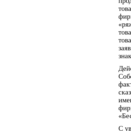
про
тов
фир
«ря
тов
това
зая
знак
Дей
Соб
фак
ска
име
фир
«Бе
С у