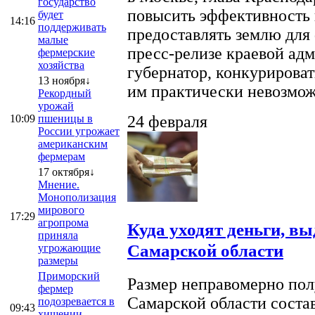
государство
повысить эффективность 
будет
14:16
поддерживать
предоставлять землю для 
малые
пресс-релизе краевой ад
фермерские
хозяйства
губернатор, конкурироват
13 ноября↓
им практически невозможно
Рекордный
урожай
10:09
пшеницы в
24 февраля
России угрожает
американским
фермерам
17 октября↓
Мнение.
Монополизация
мирового
17:29
агропрома
Куда уходят деньги, в
приняла
Самарской области
угрожающие
размеры
Приморский
Размер неправомерно полу
фермер
Самарской области соста
подозревается в
09:43
хищении