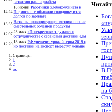
развитию рака и диабета
Читайт
18 июня↓
Работники хлебокомбината в
14:24
Подмосковье объявили голодовку из-за
Бог
долгов по зарплате
Названы провоцирующие возникновение
«ин
13:35
смертельных болезней продукты
Уль
23 мая↓
«Перекресток» задумался о
12:07
зер
сотрудничестве с сервисами доставки еды
18 мая↓
РФ увеличит урожай зерна 2019 г,
Пре
12:20
но поставки на экспорт вырастут меньше
гос
Страницы:
Пут
1
про
2
→
В.П
треб
Пра
на 
Спа
ски
Про