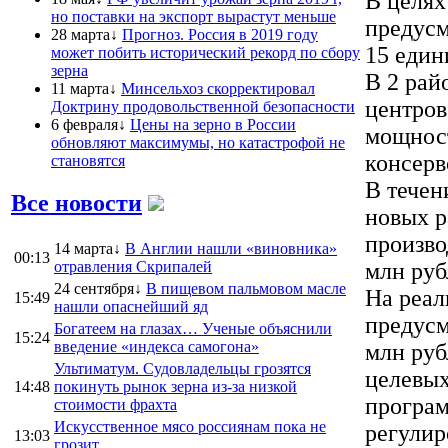
В целях
но поставки на экспорт вырастут меньше
предусм
28 марта↓
Прогноз. Россия в 2019 году
15 един
может побить исторический рекорд по сбору
зерна
В 2 рай
11 марта↓
Минсельхоз скорректировал
центров
Доктрину продовольственной безопасности
6 февраля↓
Цены на зерно в России
мощност
обновляют максимумы, но катастрофой не
консерв
становятся
В течен
Все новости
новых р
произво
14 марта↓
В Англии нашли «виновника»
00:13
отравления Скрипалей
млн руб
24 сентября↓
В пищевом пальмовом масле
На реал
15:49
нашли опаснейший яд
предусм
Богатеем на глазах… Ученые объяснили
15:24
введение «индекса самогона»
млн руб
Ультиматум. Судовладельцы грозятся
целевых
14:48
покинуть рынок зерна из-за низкой
програм
стоимости фрахта
Искусственное мясо россиянам пока не
регулир
13:03
грозит