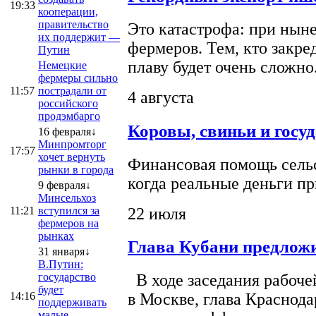
19:33
кооперации,
правительство
Это катастрофа: при ныне
их поддержит —
фермеров. Тем, кто закре
Путин
плаву будет очень сложно
Немецкие
фермеры сильно
11:57
пострадали от
4 августа
российского
продэмбарго
Коровы, свиньи и госу
16 февраля↓
Минпромторг
17:57
хочет вернуть
Финансовая помощь сельс
рынки в города
когда реальные деньги п
9 февраля↓
Минсельхоз
22 июля
11:21
вступился за
фермеров на
рынках
Глава Кубани предложи
31 января↓
В.Путин:
государство
В ходе заседания рабоче
будет
14:16
в Москве, глава Краснод
поддерживать
малые