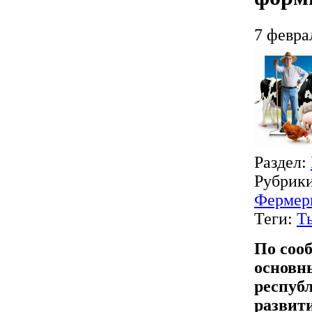
7 февра
Раздел:
Рубрик
Фермер
Теги:
Т
По соо
основн
республ
развит