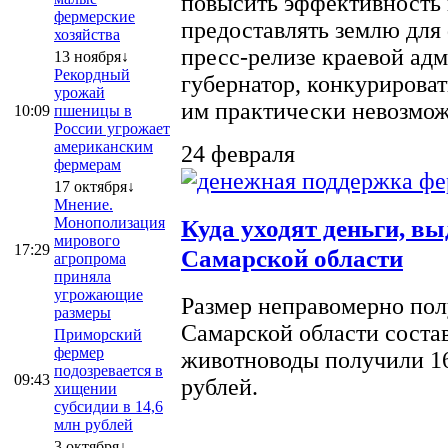
повысить эффективность 
фермерские
предоставлять землю для 
хозяйства
пресс-релизе краевой ад
13 ноября↓
Рекордный
губернатор, конкурироват
урожай
им практически невозможно
10:09
пшеницы в
России угрожает
американским
24 февраля
фермерам
17 октября↓
Мнение.
Монополизация
Куда уходят деньги, в
мирового
17:29
Самарской области
агропрома
приняла
угрожающие
Размер неправомерно полу
размеры
Самарской области соста
Приморский
фермер
животноводы получили 16
подозревается в
09:43
рублей.
хищении
субсидии в 14,6
млн рублей
3 октября↓