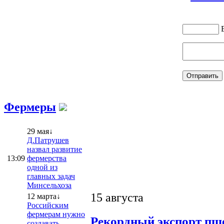
Фермеры
29 мая↓
Д.Патрушев
назвал развитие
13:09
фермерства
одной из
главных задач
Минсельхоза
15 августа
12 марта↓
Российским
фермерам нужно
Рекордный экспорт пше
создавать