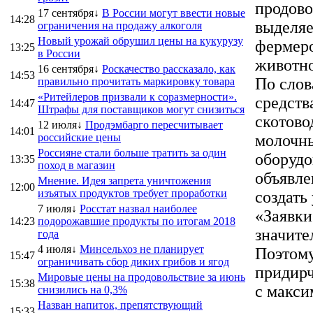
продово
17 сентября↓
В России могут ввести новые
14:28
выделяе
ограничения на продажу алкоголя
Новый урожай обрушил цены на кукурузу
фермеро
13:25
в России
животно
16 сентября↓
Роскачество рассказало, как
14:53
По слов
правильно прочитать маркировку товара
«Ритейлеров призвали к соразмерности».
средств
14:47
Штрафы для поставщиков могут снизиться
скотово
12 июля↓
Продэмбарго пересчитывает
14:01
российские цены
молочны
Россияне стали больше тратить за один
оборудо
13:35
поход в магазин
объявле
Мнение. Идея запрета уничтожения
12:00
изъятых продуктов требует проработки
создать
7 июля↓
Росстат назвал наиболее
«Заявки
14:23
подорожавшие продукты по итогам 2018
значите
года
4 июля↓
Минсельхоз не планирует
Поэтому
15:47
ограничивать сбор диких грибов и ягод
придирч
Мировые цены на продовольствие за июнь
15:38
с макси
снизились на 0,3%
Назван напиток, препятствующий
15:33