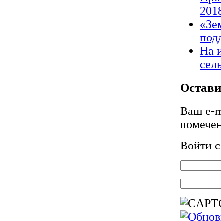
2018
«Зе
под
На 
сел
Остави
Ваш e-m
помече
Войти 