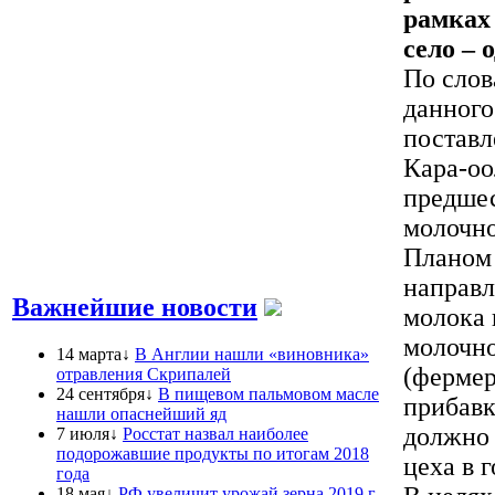
рамках
село – 
По слов
данного
поставл
Кара-оо
предшес
молочно
Планом 
направл
Важнейшие новости
молока 
молочно
14 марта↓
В Англии нашли «виновника»
(фермер
отравления Скрипалей
24 сентября↓
В пищевом пальмовом масле
прибавк
нашли опаснейший яд
должно 
7 июля↓
Росстат назвал наиболее
подорожавшие продукты по итогам 2018
цеха в 
года
18 мая↓
РФ увеличит урожай зерна 2019 г,