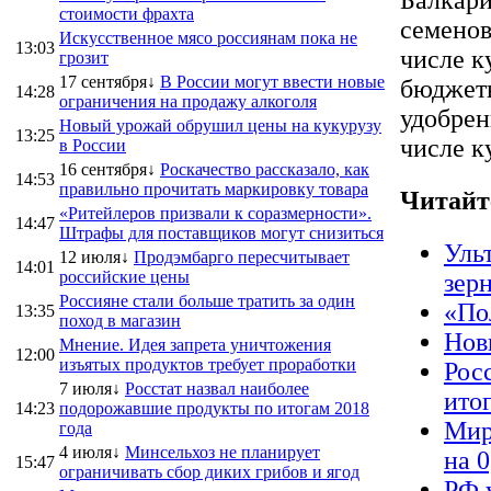
стоимости фрахта
семенов
Искусственное мясо россиянам пока не
13:03
числе к
грозит
17 сентября↓
В России могут ввести новые
бюджетн
14:28
ограничения на продажу алкоголя
удобрен
Новый урожай обрушил цены на кукурузу
13:25
числе к
в России
16 сентября↓
Роскачество рассказало, как
14:53
правильно прочитать маркировку товара
Читайт
«Ритейлеров призвали к соразмерности».
14:47
Штрафы для поставщиков могут снизиться
Уль
12 июля↓
Продэмбарго пересчитывает
14:01
российские цены
зер
Россияне стали больше тратить за один
«По
13:35
поход в магазин
Нов
Мнение. Идея запрета уничтожения
12:00
изъятых продуктов требует проработки
Рос
7 июля↓
Росстат назвал наиболее
ито
14:23
подорожавшие продукты по итогам 2018
Мир
года
4 июля↓
Минсельхоз не планирует
на 
15:47
ограничивать сбор диких грибов и ягод
РФ 