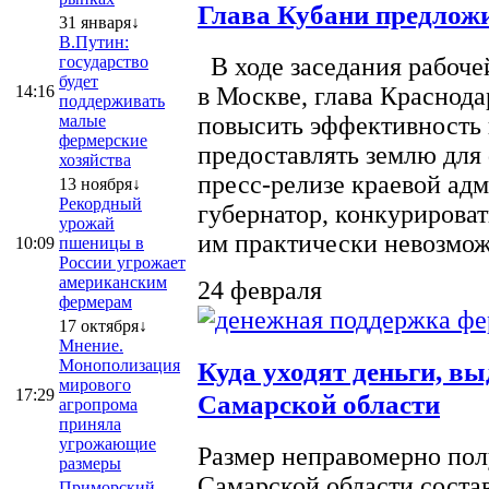
Глава Кубани предложи
31 января↓
В.Путин:
государство
В ходе заседания рабоче
будет
14:16
в Москве, глава Краснод
поддерживать
малые
повысить эффективность 
фермерские
предоставлять землю для 
хозяйства
пресс-релизе краевой ад
13 ноября↓
Рекордный
губернатор, конкурироват
урожай
им практически невозможно
10:09
пшеницы в
России угрожает
американским
24 февраля
фермерам
17 октября↓
Мнение.
Монополизация
Куда уходят деньги, в
мирового
17:29
Самарской области
агропрома
приняла
угрожающие
Размер неправомерно полу
размеры
Самарской области соста
Приморский