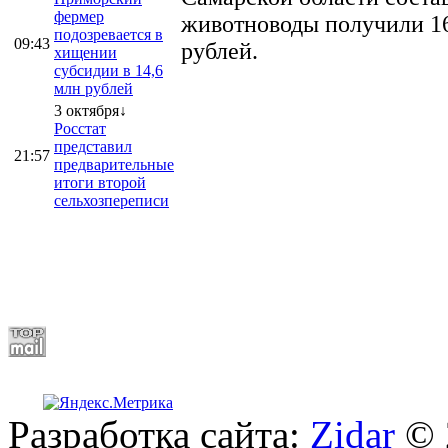
фермер
животноводы получили 16
подозревается в
09:43
рублей.
хищении
субсидии в 14,6
млн рублей
3 октября↓
Росстат
представил
21:57
предварительные
итоги второй
сельхозпереписи
Разработка сайта:
Zidar
© 