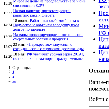
Мировые цены на продовольствие за июнь
15:38
экс
снизились на 0,3%
Назван напиток, препятствующий
Про
15:33
развитию рака и диабета
ист
18 июня↓
Работники хлебокомбината в
14:24
Подмосковье объявили голодовку из-за
Мин
долгов по зарплате
РФ 
Названы провоцирующие возникновение
13:35
Цен
смертельных болезней продукты
23 мая↓
«Перекресток» задумался о
кат
12:07
сотрудничестве с сервисами доставки еды
Цен
18 мая↓
РФ увеличит урожай зерна 2019 г,
12:20
нач
но поставки на экспорт вырастут меньше
Страницы:
Остави
1
2
→
Ваш e-m
помече
Войти 