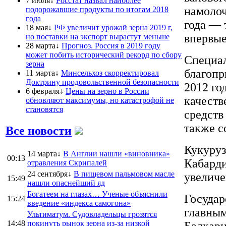
7 июля↓
Росстат назвал наиболее
намолоч
подорожавшие продукты по итогам 2018
года
года — 
18 мая↓
РФ увеличит урожай зерна 2019 г,
впервые
но поставки на экспорт вырастут меньше
28 марта↓
Прогноз. Россия в 2019 году
может побить исторический рекорд по сбору
Специал
зерна
благопр
11 марта↓
Минсельхоз скорректировал
Доктрину продовольственной безопасности
2012 го
6 февраля↓
Цены на зерно в России
качеств
обновляют максимумы, но катастрофой не
становятся
средств
также с
Все новости
Кукуруз
14 марта↓
В Англии нашли «виновника»
00:13
Кабарди
отравления Скрипалей
24 сентября↓
В пищевом пальмовом масле
увеличе
15:49
нашли опаснейший яд
Богатеем на глазах… Ученые объяснили
Государ
15:24
введение «индекса самогона»
главным
Ультиматум. Судовладельцы грозятся
14:48
покинуть рынок зерна из-за низкой
Балкари