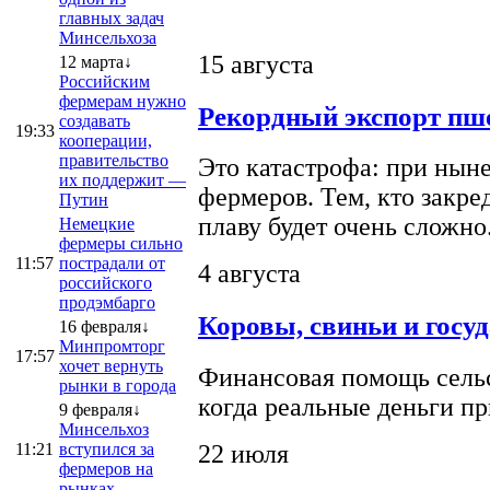
главных задач
Минсельхоза
15 августа
12 марта↓
Российским
фермерам нужно
Рекордный экспорт пше
создавать
19:33
кооперации,
правительство
Это катастрофа: при ныне
их поддержит —
фермеров. Тем, кто закре
Путин
плаву будет очень сложно
Немецкие
фермеры сильно
11:57
пострадали от
4 августа
российского
продэмбарго
Коровы, свиньи и госу
16 февраля↓
Минпромторг
17:57
хочет вернуть
Финансовая помощь сельс
рынки в города
когда реальные деньги п
9 февраля↓
Минсельхоз
22 июля
11:21
вступился за
фермеров на
рынках