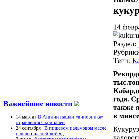
кукур
14 февр
Раздел:
Рубрик
Теги:
К
Рекорд
тыс.то
Кабард
года. С
Важнейшие новости
также 
в минс
14 марта↓
В Англии нашли «виновника»
отравления Скрипалей
Кукуруз
24 сентября↓
В пищевом пальмовом масле
нашли опаснейший яд
валовог