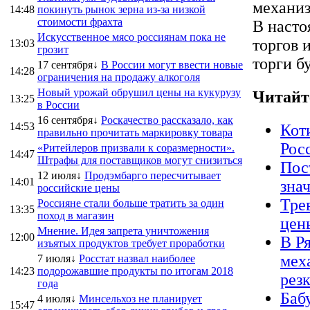
механиз
14:48
покинуть рынок зерна из-за низкой
стоимости фрахта
В насто
Искусственное мясо россиянам пока не
торгов 
13:03
грозит
торги б
17 сентября↓
В России могут ввести новые
14:28
ограничения на продажу алкоголя
Новый урожай обрушил цены на кукурузу
Читайт
13:25
в России
16 сентября↓
Роскачество рассказало, как
14:53
Кот
правильно прочитать маркировку товара
Рос
«Ритейлеров призвали к соразмерности».
14:47
Штрафы для поставщиков могут снизиться
Пос
12 июля↓
Продэмбарго пересчитывает
14:01
зна
российские цены
Тре
Россияне стали больше тратить за один
13:35
поход в магазин
цен
Мнение. Идея запрета уничтожения
12:00
В Р
изъятых продуктов требует проработки
мех
7 июля↓
Росстат назвал наиболее
14:23
подорожавшие продукты по итогам 2018
рез
года
Баб
4 июля↓
Минсельхоз не планирует
15:47