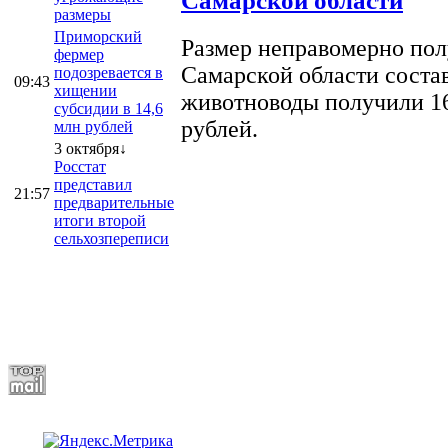
Самарской области
размеры
Приморский
Размер неправомерно полу
фермер
Самарской области соста
подозревается в
09:43
хищении
животноводы получили 16
субсидии в 14,6
рублей.
млн рублей
3 октября↓
Росстат
представил
21:57
предварительные
итоги второй
сельхозпереписи