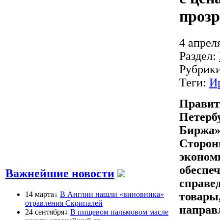
проз
4 апрел
Раздел:
Рубрик
Теги:
И
Правит
Петерб
Биржа»
Сторон
эконом
обеспе
Важнейшие новости
справе
14 марта↓
В Англии нашли «виновника»
товары,
отравления Скрипалей
направл
24 сентября↓
В пищевом пальмовом масле