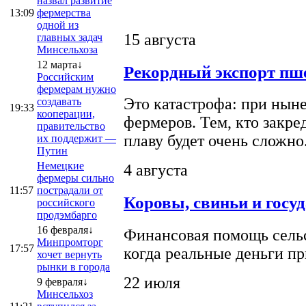
назвал развитие
13:09
фермерства
одной из
15 августа
главных задач
Минсельхоза
12 марта↓
Рекордный экспорт пше
Российским
фермерам нужно
Это катастрофа: при ныне
создавать
19:33
кооперации,
фермеров. Тем, кто закре
правительство
плаву будет очень сложно
их поддержит —
Путин
Немецкие
4 августа
фермеры сильно
11:57
пострадали от
Коровы, свиньи и госу
российского
продэмбарго
16 февраля↓
Финансовая помощь сельс
Минпромторг
17:57
когда реальные деньги п
хочет вернуть
рынки в города
22 июля
9 февраля↓
Минсельхоз