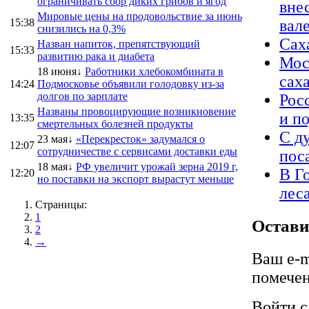
ограничивать сбор диких грибов и ягод
вне
Мировые цены на продовольствие за июнь
15:38
вал
снизились на 0,3%
Сах
Назван напиток, препятствующий
15:33
развитию рака и диабета
Мос
18 июня↓
Работники хлебокомбината в
саха
14:24
Подмосковье объявили голодовку из-за
долгов по зарплате
Рос
Названы провоцирующие возникновение
и п
13:35
смертельных болезней продукты
С д
23 мая↓
«Перекресток» задумался о
12:07
сотрудничестве с сервисами доставки еды
пос
18 мая↓
РФ увеличит урожай зерна 2019 г,
В Г
12:20
но поставки на экспорт вырастут меньше
лес
Страницы:
1
Остави
2
→
Ваш e-m
помече
Войти 