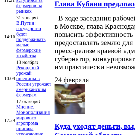
11:21
вступился за
Глава Кубани предложи
фермеров на
рынках
В ходе заседания рабоче
31 января↓
В.Путин:
в Москве, глава Краснод
государство
повысить эффективность 
будет
14:16
поддерживать
предоставлять землю для 
малые
пресс-релизе краевой ад
фермерские
хозяйства
губернатор, конкурироват
13 ноября↓
им практически невозможно
Рекордный
урожай
10:09
пшеницы в
24 февраля
России угрожает
американским
фермерам
17 октября↓
Мнение.
Монополизация
мирового
17:29
агропрома
Куда уходят деньги, в
приняла
угрожающие