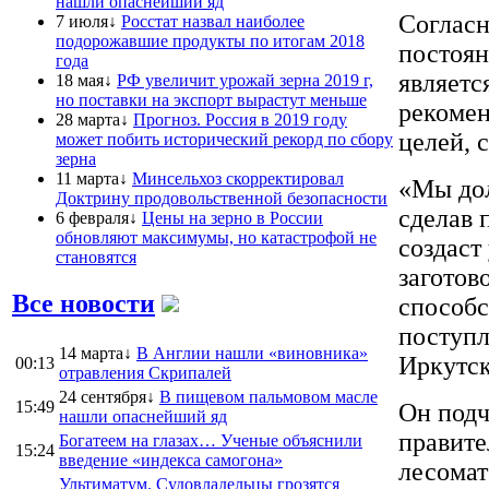
нашли опаснейший яд
Согласн
7 июля↓
Росстат назвал наиболее
подорожавшие продукты по итогам 2018
постоян
года
являетс
18 мая↓
РФ увеличит урожай зерна 2019 г,
но поставки на экспорт вырастут меньше
рекомен
28 марта↓
Прогноз. Россия в 2019 году
целей, 
может побить исторический рекорд по сбору
зерна
11 марта↓
Минсельхоз скорректировал
«Мы дол
Доктрину продовольственной безопасности
сделав 
6 февраля↓
Цены на зерно в России
обновляют максимумы, но катастрофой не
создаст
становятся
заготов
Все новости
способс
поступл
14 марта↓
В Англии нашли «виновника»
Иркутск
00:13
отравления Скрипалей
24 сентября↓
В пищевом пальмовом масле
15:49
Он подч
нашли опаснейший яд
правите
Богатеем на глазах… Ученые объяснили
15:24
введение «индекса самогона»
лесомат
Ультиматум. Судовладельцы грозятся