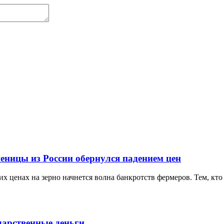
еницы из России обернулся падением цен
х ценах на зерно начнется волна банкротств фермеров. Тем, кто 
дарственные деньги