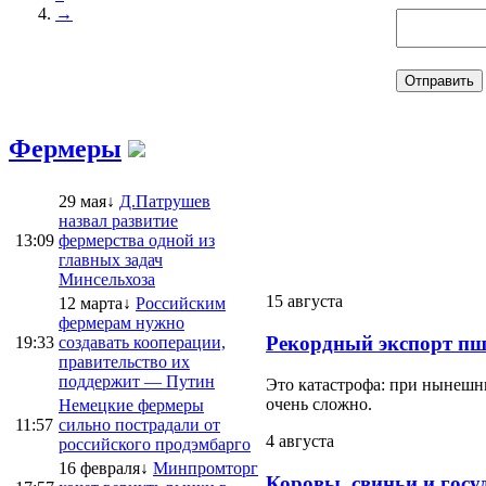
→
Фермеры
29 мая↓
Д.Патрушев
назвал развитие
13:09
фермерства одной из
главных задач
Минсельхоза
15 августа
12 марта↓
Российским
фермерам нужно
Рекордный экспорт пш
19:33
создавать кооперации,
правительство их
поддержит — Путин
Это катастрофа: при нынешни
очень сложно.
Немецкие фермеры
11:57
сильно пострадали от
4 августа
российского продэмбарго
16 февраля↓
Минпромторг
Коровы, свиньи и госу