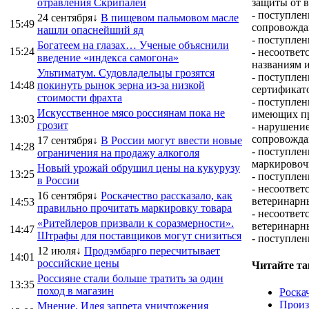
отравления Скрипалей
защиты от 
- поступлен
24 сентября↓
В пищевом пальмовом масле
15:49
сопровожда
нашли опаснейший яд
- поступле
Богатеем на глазах… Ученые объяснили
15:24
- несоотве
введение «индекса самогона»
названиям 
Ультиматум. Судовладельцы грозятся
- поступле
14:48
покинуть рынок зерна из-за низкой
сертификат
стоимости фрахта
- поступле
Искусственное мясо россиянам пока не
имеющих пр
13:03
грозит
- нарушение
сопровожда
17 сентября↓
В России могут ввести новые
14:28
- поступлен
ограничения на продажу алкоголя
маркировоч
Новый урожай обрушил цены на кукурузу
13:25
- поступле
в России
- несоответ
16 сентября↓
Роскачество рассказало, как
ветеринарн
14:53
правильно прочитать маркировку товара
- несоотве
«Ритейлеров призвали к соразмерности».
ветеринарн
14:47
Штрафы для поставщиков могут снизиться
- поступлен
12 июля↓
Продэмбарго пересчитывает
14:01
российские цены
Читайте та
Россияне стали больше тратить за один
13:35
поход в магазин
Роска
Произ
Мнение. Идея запрета уничтожения