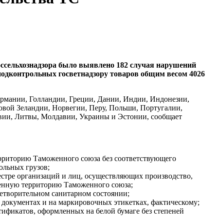
оссельхознадзора было выявлено 182 случая нарушений
 подконтрольных госветнадзору товаров общим весом 4026
ермании, Голландии, Греции, Дании, Индии, Индонезии,
овой Зеландии, Норвегии, Перу, Польши, Португалии,
вии, Литвы, Молдавии, Украины и Эстонии, сообщает
ерриторию Таможенного союза без соответствующего
ольных грузов;
естре организаций и лиц, осуществляющих производство,
женную территорию Таможенного союза;
летворительном санитарном состоянии;
 документах и на маркировочных этикетках, фактическому;
ификатов, оформленных на белой бумаге без степеней