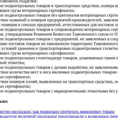
возможной подделки;
ие подконтрольных товаров в транспортных средствах, номера к
вших грузы ветеринарных сертификатах;
ние подконтрольных товаров без оригиналов ветеринарных серти
тствие названий и номеров предприятий-производителей, заявле
и номерам в списках предприятий, аттестованных для поставок
ние подконтрольных товаров в сопровождении ветеринарных сер
ов, утвержденным Решением Комиссии Таможенного союза от 07
ние подконтрольных товаров с предприятий, не заявленных в со
аво поставок товаров на таможенную территорию Таможенного
 условий хранения и транспортировки подконтрольных госветна
вших грузы ветеринарных сертификатах;
ие подконтрольных госветнадзору товаров, упакованных таким о
ной этикетки;
ние подконтрольных товаров с датами выработки, не заявленным
ствие количества мест и веса ввозимых подконтрольных товаров
ых сертификатах;
тствие номеров пломб, выявленных на транспортных средствах, 
ых сертификатах;
ие подконтрольных товаров с маркировочными этикетками без у
кже:
чество рассказало, как правильно прочитать маркировку товара
водители молочной продукции предупредили о возможных переб