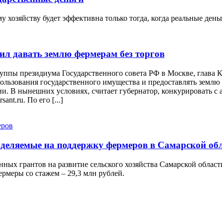
 хозяйству будет эффективна только тогда, когда реальные ден
ил давать землю фермерам без торгов
руппы президиума Государственного совета РФ в Москве, глава
льзования государственного имущества и предоставлять землю д
и. В нынешних условиях, считает губернатор, конкурировать с 
nt.ru. По его [...]
ыделяемые на поддержку фермеров в Самарской об
нных грантов на развитие сельского хозяйства Самарской облас
ермеры со стажем – 29,3 млн рублей.