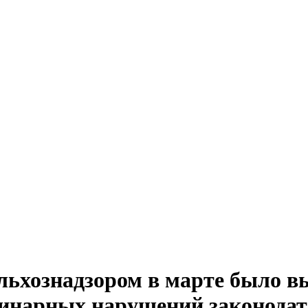
льхознадзором в марте было в
инарных нарушений законодат