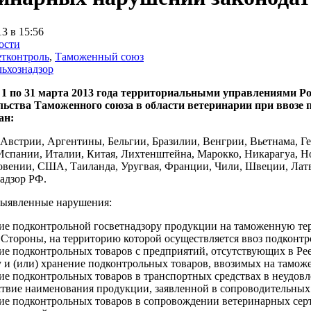
13 в 15:56
ости
тконтроль
,
Таможенный союз
льхознадзор
с 1 по 31 марта 2013 года территориальными управлениями Р
льства Таможенного союза в области ветеринарии при ввозе
ан:
Австрии, Аргентины, Бельгии, Бразилии, Венгрии, Вьетнама, Г
Испании, Италии, Китая, Лихтенштейна, Марокко, Никарагуа, Н
овении, США, Таиланда, Уругвая, Франции, Чили, Швеции, Лат
адзор РФ.
ыявленные нарушения:
ние подконтрольной госветнадзору продукции на таможенную т
Стороны, на территорию которой осуществляется ввоз подконтр
ие подконтрольных товаров с предприятий, отсутствующих в Ре
у и (или) хранение подконтрольных товаров, ввозимых на тамо
ие подконтрольных товаров в транспортных средствах в неудов
ствие наименования продукции, заявленной в сопроводительных
ние подконтрольных товаров в сопровождении ветеринарных серт