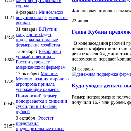
17:57
хочет вернуть рынки в
города
Финансовая помощь сельскому
9 февраля↓
Минсельхоз
11:21
вступился за фермеров на
22 июля
рынках
31 января↓
В.Путин:
Глава Кубани предлож
государство будет
14:16
поддерживать малые
В ходе заседания рабочей г
фермерские хозяйства
повысить эффективность испо
13 ноября↓
Рекордный
релизе краевой администраци
урожай пшеницы в
невозможно, передает kommersa
10:09
России угрожает
американским фермерам
24 февраля
17 октября↓
Мнение.
Монополизация мирового
17:29
агропрома приняла
Куда уходят деньги, в
угрожающие размеры
Приморский фермер
Размер неправомерно получе
подозревается в хищении
получили 16,7 млн рублей, ф
09:43
субсидии в 14,6 млн
рублей
3 октября↓
Росстат
представил
21:57
предварительные итоги