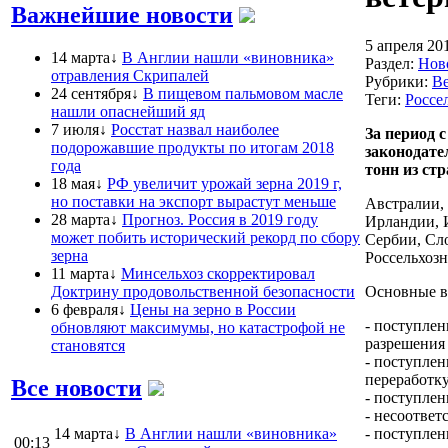
Важнейшие новости
5 апреля 20
14 марта↓
В Англии нашли «виновника»
Раздел:
Нов
отравления Скрипалей
Рубрики:
Ве
24 сентября↓
В пищевом пальмовом масле
Теги:
Россе
нашли опаснейший яд
7 июля↓
Росстат назвал наиболее
За период 
подорожавшие продукты по итогам 2018
законодате
года
тонн из стр
18 мая↓
РФ увеличит урожай зерна 2019 г,
но поставки на экспорт вырастут меньше
Австралии, 
28 марта↓
Прогноз. Россия в 2019 году
Ирландии, 
может побить исторический рекорд по сбору
Сербии, Сл
зерна
Россельхозн
11 марта↓
Минсельхоз скорректировал
Доктрину продовольственной безопасности
Основные в
6 февраля↓
Цены на зерно в России
- поступле
обновляют максимумы, но катастрофой не
разрешения 
становятся
- поступлен
переработк
Все новости
- поступлен
- несоответ
14 марта↓
В Англии нашли «виновника»
- поступле
00:13