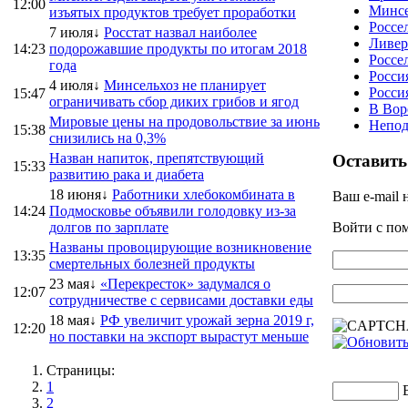
12:00
Минсе
изъятых продуктов требует проработки
Россе
7 июля↓
Росстат назвал наиболее
Ливер
14:23
подорожавшие продукты по итогам 2018
Россе
года
Росси
4 июля↓
Минсельхоз не планирует
Росси
15:47
ограничивать сбор диких грибов и ягод
В Вор
Мировые цены на продовольствие за июнь
Непод
15:38
снизились на 0,3%
Назван напиток, препятствующий
Оставить
15:33
развитию рака и диабета
18 июня↓
Работники хлебокомбината в
Ваш e-mail 
14:24
Подмосковье объявили голодовку из-за
долгов по зарплате
Войти с п
Названы провоцирующие возникновение
13:35
смертельных болезней продукты
23 мая↓
«Перекресток» задумался о
12:07
сотрудничестве с сервисами доставки еды
18 мая↓
РФ увеличит урожай зерна 2019 г,
12:20
но поставки на экспорт вырастут меньше
Страницы:
1
2