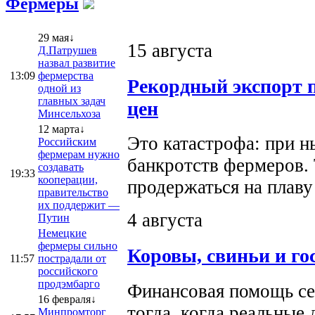
Фермеры
29 мая↓
15 августа
Д.Патрушев
назвал развитие
13:09
фермерства
Рекордный экспорт 
одной из
главных задач
цен
Минсельхоза
12 марта↓
Это катастрофа: при н
Российским
фермерам нужно
банкротств фермеров. 
создавать
19:33
кооперации,
продержаться на плаву
правительство
их поддержит —
4 августа
Путин
Немецкие
фермеры сильно
Коровы, свиньи и го
11:57
пострадали от
российского
продэмбарго
Финансовая помощь се
16 февраля↓
тогда, когда реальные
Минпромторг