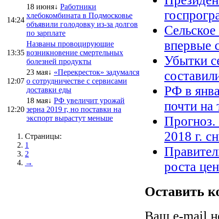
Президен
18 июня↓
Работники
госпрогр
хлебокомбината в Подмосковье
14:24
объявили голодовку из-за долгов
Сельское
по зарплате
впервые с
Названы провоцирующие
13:35
возникновение смертельных
Убытки с
болезней продукты
23 мая↓
«Перекресток» задумался
составил
12:07
о сотрудничестве с сервисами
РФ в янв
доставки еды
18 мая↓
РФ увеличит урожай
почти на 
12:20
зерна 2019 г, но поставки на
экспорт вырастут меньше
Прогноз.
2018 г. с
Страницы:
1
Правител
2
→
роста цен
Оставить к
Ваш e-mail н