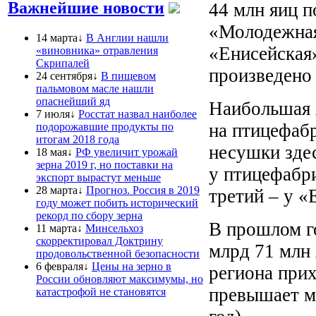
Важнейшие новости
44 млн яиц 
«Молодежная
14 марта↓
В Англии нашли
«Енисейская»
«виновника» отравления
Скрипалей
произведено 
24 сентября↓
В пищевом
пальмовом масле нашли
опаснейший яд
Наибольшая 
7 июля↓
Росстат назвал наиболее
на птицефаб
подорожавшие продукты по
итогам 2018 года
несушки здес
18 мая↓
РФ увеличит урожай
зерна 2019 г, но поставки на
у птицефабр
экспорт вырастут меньше
28 марта↓
Прогноз. Россия в 2019
третий – у «
году может побить исторический
рекорд по сбору зерна
В прошлом г
11 марта↓
Минсельхоз
скорректировал Доктрину
млрд 71 млн 
продовольственной безопасности
6 февраля↓
Цены на зерно в
региона прих
России обновляют максимумы, но
превышает м
катастрофой не становятся