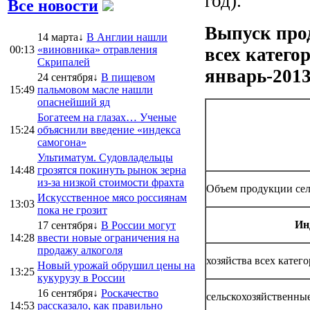
год).
Все новости
Выпуск прод
14 марта↓
В Англии нашли
00:13
«виновника» отравления
всех катего
Скрипалей
январь-2013
24 сентября↓
В пищевом
15:49
пальмовом масле нашли
опаснейший яд
Богатеем на глазах… Ученые
15:24
объяснили введение «индекса
самогона»
Ультиматум. Судовладельцы
14:48
грозятся покинуть рынок зерна
из-за низкой стоимости фрахта
Объем продукции сель
Искусственное мясо россиянам
13:03
пока не грозит
Ин
17 сентября↓
В России могут
14:28
ввести новые ограничения на
продажу алкоголя
хозяйства всех катег
Новый урожай обрушил цены на
13:25
кукурузу в России
16 сентября↓
Роскачество
сельскохозяйственны
14:53
рассказало, как правильно