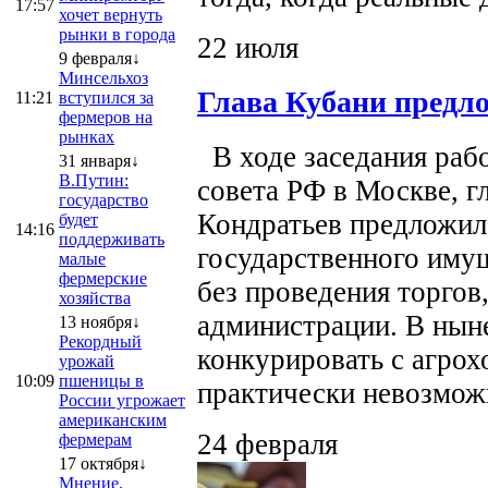
17:57
хочет вернуть
рынки в города
22 июля
9 февраля↓
Минсельхоз
Глава Кубани предло
11:21
вступился за
фермеров на
рынках
В ходе заседания раб
31 января↓
В.Путин:
совета РФ в Москве, г
государство
Кондратьев предложил
будет
14:16
поддерживать
государственного иму
малые
фермерские
без проведения торгов
хозяйства
администрации. В ныне
13 ноября↓
Рекордный
конкурировать с агрох
урожай
10:09
пшеницы в
практически невозможно
России угрожает
американским
24 февраля
фермерам
17 октября↓
Мнение.