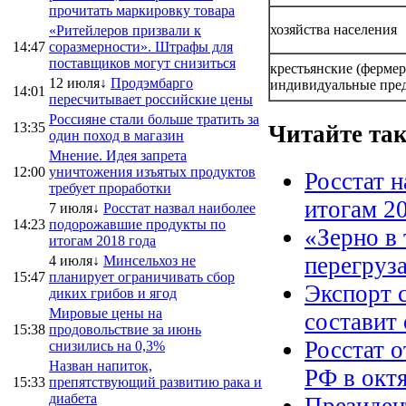
прочитать маркировку товара
хозяйства населения
«Ритейлеров призвали к
14:47
соразмерности». Штрафы для
поставщиков могут снизиться
крестьянские (фермер
12 июля↓
Продэмбарго
индивидуальные пре
14:01
пересчитывает российские цены
Россияне стали больше тратить за
13:35
Читайте та
один поход в магазин
Мнение. Идея запрета
12:00
уничтожения изъятых продуктов
Росстат 
требует проработки
итогам 20
7 июля↓
Росстат назвал наиболее
14:23
подорожавшие продукты по
«Зерно в 
итогам 2018 года
перегруз
4 июля↓
Минсельхоз не
15:47
планирует ограничивать сбор
Экспорт 
диких грибов и ягод
Мировые цены на
составит
15:38
продовольствие за июнь
Росстат о
снизились на 0,3%
Назван напиток,
РФ в окт
15:33
препятствующий развитию рака и
диабета