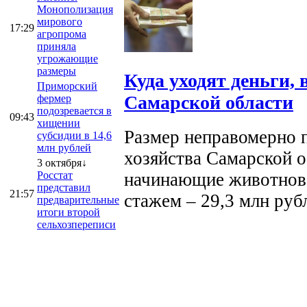
Монополизация
мирового
17:29
агропрома
приняла
угрожающие
размеры
Куда уходят деньги,
Приморский
Самарской области
фермер
подозревается в
09:43
хищении
Размер неправомерно п
субсидии в 14,6
млн рублей
хозяйства Самарской о
3 октября↓
начинающие животново
Росстат
представил
21:57
стажем – 29,3 млн руб
предварительные
итоги второй
сельхозпереписи