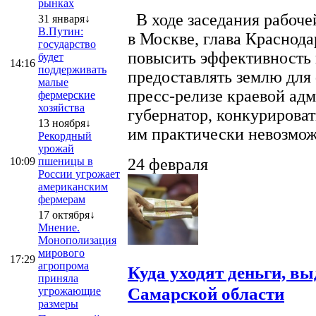
рынках
В ходе заседания рабоче
31 января↓
В.Путин:
в Москве, глава Краснод
государство
повысить эффективность 
будет
14:16
поддерживать
предоставлять землю для 
малые
пресс-релизе краевой ад
фермерские
хозяйства
губернатор, конкурироват
13 ноября↓
им практически невозможно
Рекордный
урожай
10:09
пшеницы в
24 февраля
России угрожает
американским
фермерам
17 октября↓
Мнение.
Монополизация
мирового
17:29
агропрома
Куда уходят деньги, в
приняла
Самарской области
угрожающие
размеры