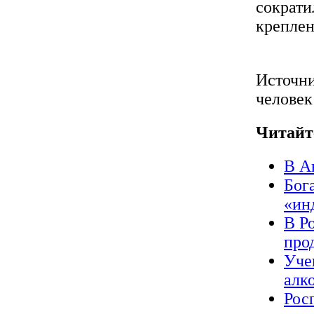
сократи
креплен
Источни
человек
Читайт
В А
Бог
«ин
В Р
про
Уче
алк
Рос