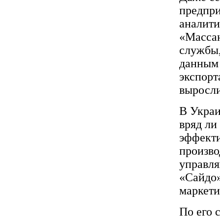
предпри
аналити
«Массан
службы,
данным 
экспор
выросли
В Украи
вряд ли
эффект
произво
управля
«Сайдо»
маркети
По его 