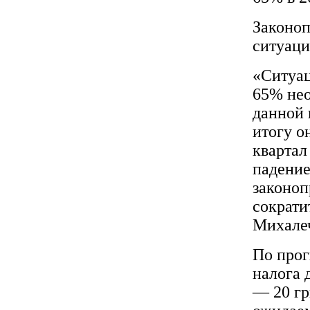
Законоп
ситуаци
«Ситуац
65% нео
данной 
итогу о
квартал
падение
законоп
сократи
Михале
По прог
налога 
— 20 гр