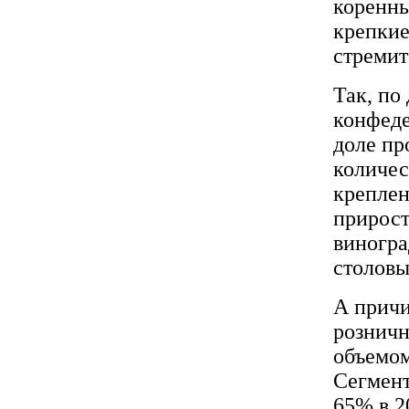
коренны
крепкие
стремит
Так, по
конфеде
доле пр
количес
креплен
прирост
виногра
столовы
А причи
розничн
объемом
Сегмент
65% в 20