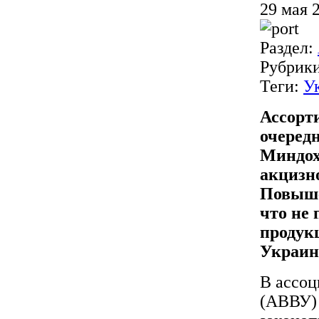
29 мая 
Раздел:
Рубрик
Теги:
У
Ассорт
очередн
Миндох
акцизно
Повыше
что не
продук
Украин
В ассоц
(АВВУ)