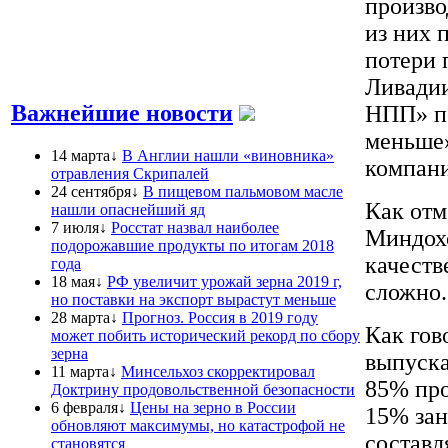
произво
из них 
потери 
Ливадии
Важнейшие новости
НПП» по
меньше»
14 марта↓
В Англии нашли «виновника»
компани
отравления Скрипалей
24 сентября↓
В пищевом пальмовом масле
Как отм
нашли опаснейший яд
7 июля↓
Росстат назвал наиболее
Миндох
подорожавшие продукты по итогам 2018
качеств
года
18 мая↓
РФ увеличит урожай зерна 2019 г,
сложно.
но поставки на экспорт вырастут меньше
28 марта↓
Прогноз. Россия в 2019 году
Как гов
может побить исторический рекорд по сбору
зерна
выпуска
11 марта↓
Минсельхоз скорректировал
85% про
Доктрину продовольственной безопасности
6 февраля↓
Цены на зерно в России
15% зан
обновляют максимумы, но катастрофой не
составл
становятся