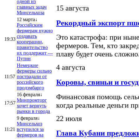
одной из
15 августа
главных задач
Минсельхоза
12 марта↓
Рекордный экспорт пше
Российским
фермерам нужно
Это катастрофа: при ныне
создавать
19:33
кооперации,
фермеров. Тем, кто закре
правительство
плаву будет очень сложно
их поддержит —
Путин
Немецкие
4 августа
фермеры сильно
11:57
пострадали от
Коровы, свиньи и госу
российского
продэмбарго
16 февраля↓
Финансовая помощь сельс
Минпромторг
17:57
когда реальные деньги п
хочет вернуть
рынки в города
22 июля
9 февраля↓
Минсельхоз
11:21
вступился за
Глава Кубани предложи
фермеров на