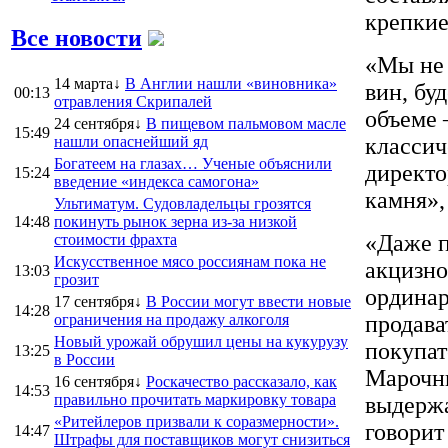
крепкие
Все новости
«Мы не 
14 марта↓
В Англии нашли «виновника»
вин, бу
00:13
отравления Скрипалей
объеме 
24 сентября↓
В пищевом пальмовом масле
15:49
нашли опаснейший яд
классич
Богатеем на глазах… Ученые объяснили
директо
15:24
введение «индекса самогона»
камня»
Ультиматум. Судовладельцы грозятся
14:48
покинуть рынок зерна из-за низкой
«Даже п
стоимости фрахта
Искусственное мясо россиянам пока не
акцизно
13:03
грозит
ординар
17 сентября↓
В России могут ввести новые
14:28
ограничения на продажу алкоголя
продава
Новый урожай обрушил цены на кукурузу
покупат
13:25
в России
Марочны
16 сентября↓
Роскачество рассказало, как
14:53
правильно прочитать маркировку товара
выдержа
«Ритейлеров призвали к соразмерности».
говорит
14:47
Штрафы для поставщиков могут снизиться