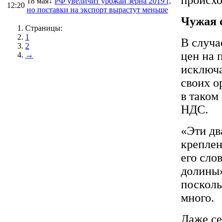
18 мая↓
РФ увеличит урожай зерна 2019 г,
12:20
но поставки на экспорт вырастут меньше
Чужая 
Страницы:
1
В случа
2
цен на 
→
исключа
своих о
в таком
НДС.
«Эти дв
креплен
его сло
долины»
посколь
много.
Даже се