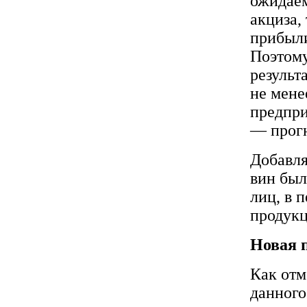
ожидаем
акциза,
прибыли
Поэтому
результ
не мене
предпри
— прогн
Добавля
вин был
лиц, в 
продукц
Новая 
Как отм
данного