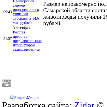
Приморский
Размер неправомерно полу
фермер
Самарской области соста
подозревается в
09:43
хищении
животноводы получили 16
субсидии в 14,6
рублей.
млн рублей
3 октября↓
Росстат
представил
21:57
предварительные
итоги второй
сельхозпереписи
Разработка сайта:
Zidar
© 