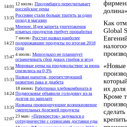
фирменн
12 июля↓
Продэмбарго пересчитывает
14:01
российские цены
долина»
Россияне стали больше тратить за один
13:35
поход в магазин
Как отм
Мнение. Идея запрета уничтожения
12:00
Global 
изъятых продуктов требует проработки
Евгений
7 июля↓
Росстат назвал наиболее
14:23
подорожавшие продукты по итогам 2018
налогоо
года
произво
4 июля↓
Минсельхоз не планирует
15:47
ограничивать сбор диких грибов и ягод
«Новые 
Мировые цены на продовольствие за июнь
15:38
снизились на 0,3%
произво
Назван напиток, препятствующий
15:33
который
развитию рака и диабета
их доля
18 июня↓
Работники хлебокомбината в
14:24
Подмосковье объявили голодовку из-за
Кроме т
долгов по зарплате
произво
Названы провоцирующие возникновение
13:35
смертельных болезней продукты
сделать
23 мая↓
«Перекресток» задумался о
крепить
12:07
сотрудничестве с сервисами доставки еды
происх