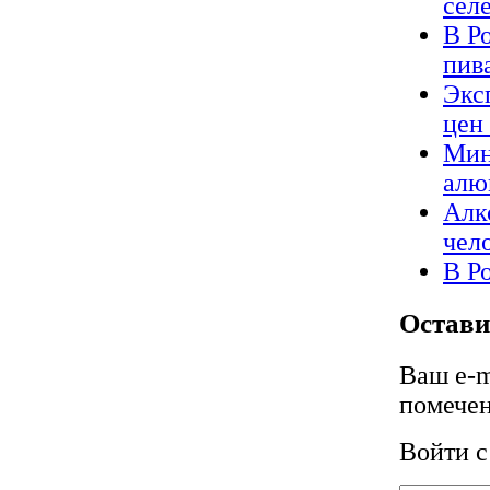
сел
В Р
пив
Экс
цен
Мин
алю
Алк
чел
В Р
Остави
Ваш e-m
помече
Войти 