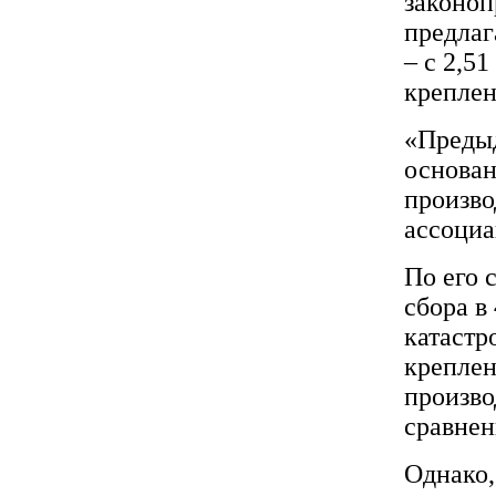
законоп
предлаг
– с 2,51
креплен
«Предыд
основан
произво
ассоциа
По его 
сбора в 
катастр
креплен
произво
сравнен
Однако,