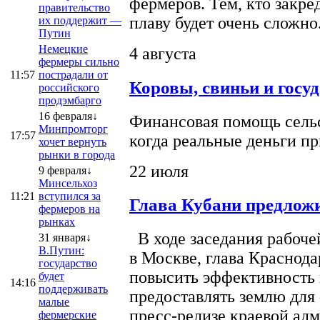
фермеров. Тем, кто закре
правительство
плаву будет очень сложно
их поддержит —
Путин
Немецкие
4 августа
фермеры сильно
11:57
пострадали от
Коровы, свиньи и госу
российского
продэмбарго
16 февраля↓
Финансовая помощь сельс
Минпромторг
17:57
когда реальные деньги п
хочет вернуть
рынки в города
22 июля
9 февраля↓
Минсельхоз
11:21
вступился за
Глава Кубани предложи
фермеров на
рынках
В ходе заседания рабоче
31 января↓
В.Путин:
в Москве, глава Краснод
государство
повысить эффективность 
будет
14:16
поддерживать
предоставлять землю для 
малые
пресс-релизе краевой ад
фермерские