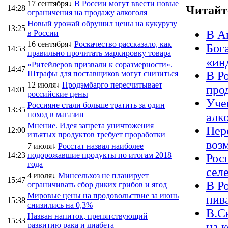
17 сентября↓
В России могут ввести новые
14:28
Читайт
ограничения на продажу алкоголя
Новый урожай обрушил цены на кукурузу
13:25
В А
в России
16 сентября↓
Роскачество рассказало, как
Бог
14:53
правильно прочитать маркировку товара
«ин
«Ритейлеров призвали к соразмерности».
14:47
Штрафы для поставщиков могут снизиться
В Р
12 июля↓
Продэмбарго пересчитывает
про
14:01
российские цены
Уче
Россияне стали больше тратить за один
13:35
поход в магазин
алк
Мнение. Идея запрета уничтожения
Пер
12:00
изъятых продуктов требует проработки
воз
7 июля↓
Росстат назвал наиболее
14:23
подорожавшие продукты по итогам 2018
Рос
года
сел
4 июля↓
Минсельхоз не планирует
15:47
В Р
ограничивать сбор диких грибов и ягод
Мировые цены на продовольствие за июнь
пив
15:38
снизились на 0,3%
В.С
Назван напиток, препятствующий
15:33
на 
развитию рака и диабета