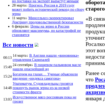
но поставки на экспорт вырастут меньше
оборот
28 марта↓
Прогноз. Россия в 2019 году
старого
может побить исторический рекорд по сбору
зерна
«В связ
11 марта↓
Минсельхоз скорректировал
Доктрину продовольственной безопасности
продлен
6 февраля↓
Цены на зерно в России
продукц
обновляют максимумы, но катастрофой не
становятся
уточнит
Росалко
Все новости
этот во
14 марта↓
В Англии нашли «виновника»
недоста
00:13
отравления Скрипалей
принима
24 сентября↓
В пищевом пальмовом масле
15:49
нашли опаснейший яд
Ранее с
Богатеем на глазах… Ученые объяснили
15:24
введение «индекса самогона»
что
Рос
Ультиматум. Судовладельцы грозятся
продлен
14:48
покинуть рынок зерна из-за низкой
акцизн
стоимости фрахта
Искусственное мясо россиянам пока не
января 
13:03
грозит