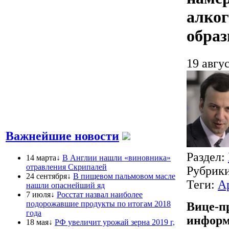
алког
образ
19 авгус
Важнейшие новости
Раздел:
14 марта↓
В Англии нашли «виновника»
отравления Скрипалей
Рубрик
24 сентября↓
В пищевом пальмовом масле
Теги:
А
нашли опаснейший яд
7 июля↓
Росстат назвал наиболее
подорожавшие продукты по итогам 2018
Вице-п
года
информа
18 мая↓
РФ увеличит урожай зерна 2019 г,