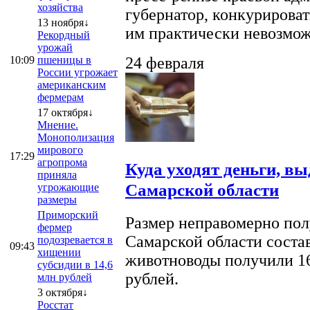
хозяйства
губернатор, конкурироват
13 ноября↓
им практически невозможно
Рекордный
урожай
10:09
пшеницы в
24 февраля
России угрожает
американским
фермерам
17 октября↓
Мнение.
Монополизация
мирового
17:29
агропрома
Куда уходят деньги, в
приняла
Самарской области
угрожающие
размеры
Приморский
Размер неправомерно полу
фермер
Самарской области соста
подозревается в
09:43
хищении
животноводы получили 16
субсидии в 14,6
рублей.
млн рублей
3 октября↓
Росстат