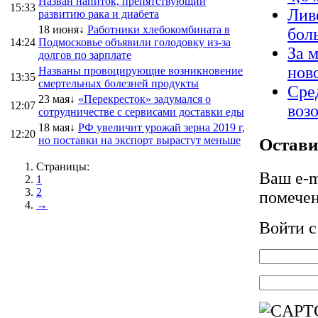
Назван напиток, препятствующий
15:33
Лив
развитию рака и диабета
18 июня↓
Работники хлебокомбината в
бол
14:24
Подмосковье объявили голодовку из-за
За 
долгов по зарплате
нов
Названы провоцирующие возникновение
13:35
смертельных болезней продукты
Сре
23 мая↓
«Перекресток» задумался о
12:07
воз
сотрудничестве с сервисами доставки еды
18 мая↓
РФ увеличит урожай зерна 2019 г,
12:20
но поставки на экспорт вырастут меньше
Остави
Страницы:
Ваш e-m
1
2
помече
→
Войти 