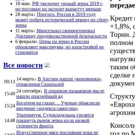
18 мая↓
РФ увеличит урожай зерна 2019 г,
переда
но поставки на экспорт вырастут меньше
28 марта↓
Прогноз. Россия в 2019 году
Кредит 
может побить исторический рекорд по сбору
+1,8%, 
зерна
11 марта↓
Минсельхоз скорректировал
Торин. 
Доктрину продовольственной безопасности
полном 
6 февраля↓
Цены на зерно в России
обновляют максимумы, но катастрофой не
существ
становятся
нагрузк
Все новости
таким о
сделке 
14 марта↓
В Англии нашли «виновника»
00:13
докумен
отравления Скрипалей
24 сентября↓
В пищевом пальмовом масле
15:49
Структ
нашли опаснейший яд
Богатеем на глазах… Ученые объяснили
«Еврохи
15:24
введение «индекса самогона»
агрохим
Ультиматум. Судовладельцы грозятся
14:48
покинуть рынок зерна из-за низкой
Консоли
стоимости фрахта
год по 
Искусственное мясо россиянам пока не