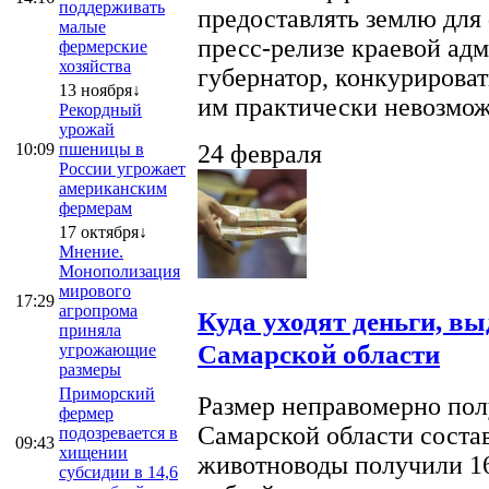
поддерживать
предоставлять землю для 
малые
пресс-релизе краевой ад
фермерские
хозяйства
губернатор, конкурироват
13 ноября↓
им практически невозможно
Рекордный
урожай
10:09
пшеницы в
24 февраля
России угрожает
американским
фермерам
17 октября↓
Мнение.
Монополизация
мирового
17:29
агропрома
Куда уходят деньги, в
приняла
Самарской области
угрожающие
размеры
Приморский
Размер неправомерно полу
фермер
Самарской области соста
подозревается в
09:43
хищении
животноводы получили 16
субсидии в 14,6