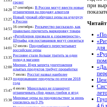
13:03
грозит
при выр
17 сентября↓
В России могут ввести новые
14:28
показат
ограничения на продажу алкоголя
Новый урожай обрушил цены на кукурузу
13:25
в России
Читайт
16 сентября↓
Роскачество рассказало, как
14:53
правильно прочитать маркировку товара
«По
«Ритейлеров призвали к соразмерности».
14:47
«Ри
Штрафы для поставщиков могут снизиться
12 июля↓
Продэмбарго пересчитывает
для
14:01
российские цены
«Ру
Россияне стали больше тратить за один
13:35
пом
поход в магазин
Мнение. Идея запрета уничтожения
«Да
12:00
изъятых продуктов требует проработки
пер
7 июля↓
Росстат назвал наиболее
14:23
подорожавшие продукты по итогам 2018
Цен
года
Сис
4 июля↓
Минсельхоз не планирует
15:47
лет
ограничивать сбор диких грибов и ягод
Мировые цены на продовольствие за июнь
Гру
15:38
снизились на 0,3%
4,6 