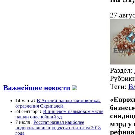
27 авгус
Раздел:
Рубрик
Теги:
В
Важнейшие новости
«Еврох
14 марта↓
В Англии нашли «виновника»
отравления Скрипалей
бизнес
24 сентября↓
В пищевом пальмовом масле
синдиц
нашли опаснейший яд
7 июля↓
Росстат назвал наиболее
млрд у
подорожавшие продукты по итогам 2018
рефина
года