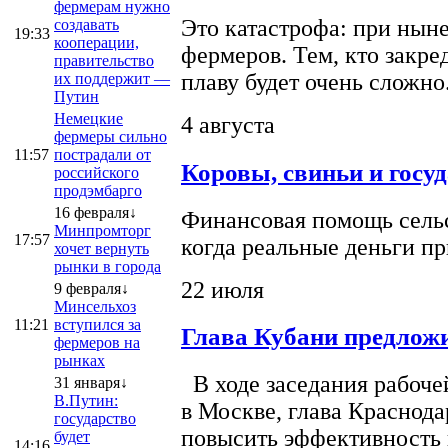
фермерам нужно
Это катастрофа: при ныне
создавать
19:33
кооперации,
фермеров. Тем, кто закре
правительство
плаву будет очень сложно
их поддержит —
Путин
Немецкие
4 августа
фермеры сильно
11:57
пострадали от
Коровы, свиньи и госу
российского
продэмбарго
16 февраля↓
Финансовая помощь сельс
Минпромторг
17:57
когда реальные деньги п
хочет вернуть
рынки в города
22 июля
9 февраля↓
Минсельхоз
11:21
вступился за
Глава Кубани предложи
фермеров на
рынках
В ходе заседания рабоче
31 января↓
В.Путин:
в Москве, глава Краснод
государство
повысить эффективность 
будет
14:16