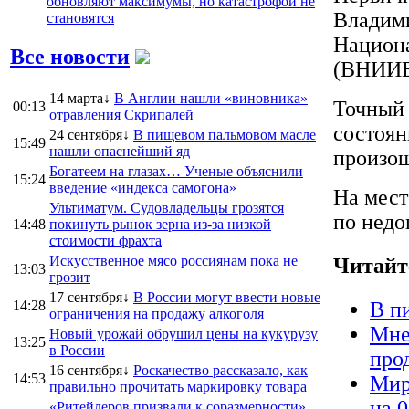
обновляют максимумы, но катастрофой не
Владими
становятся
Национа
Все новости
(ВНИИВ
14 марта↓
В Англии нашли «виновника»
Точный 
00:13
отравления Скрипалей
состоян
24 сентября↓
В пищевом пальмовом масле
15:49
нашли опаснейший яд
произош
Богатеем на глазах… Ученые объяснили
15:24
введение «индекса самогона»
На мест
Ультиматум. Судовладельцы грозятся
по недо
14:48
покинуть рынок зерна из-за низкой
стоимости фрахта
Искусственное мясо россиянам пока не
Читайт
13:03
грозит
17 сентября↓
В России могут ввести новые
14:28
В п
ограничения на продажу алкоголя
Мне
Новый урожай обрушил цены на кукурузу
13:25
в России
про
16 сентября↓
Роскачество рассказало, как
14:53
Мир
правильно прочитать маркировку товара
на 
«Ритейлеров призвали к соразмерности».