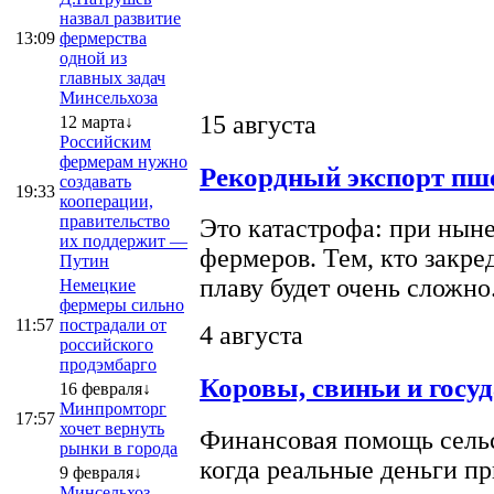
назвал развитие
13:09
фермерства
одной из
главных задач
Минсельхоза
15 августа
12 марта↓
Российским
фермерам нужно
Рекордный экспорт пше
создавать
19:33
кооперации,
правительство
Это катастрофа: при ныне
их поддержит —
фермеров. Тем, кто закре
Путин
плаву будет очень сложно
Немецкие
фермеры сильно
11:57
пострадали от
4 августа
российского
продэмбарго
Коровы, свиньи и госу
16 февраля↓
Минпромторг
17:57
хочет вернуть
Финансовая помощь сельс
рынки в города
когда реальные деньги п
9 февраля↓
Минсельхоз