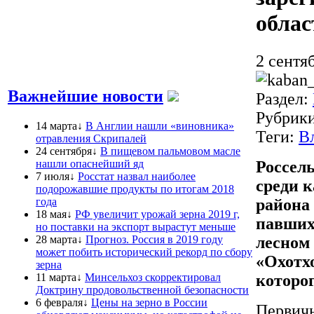
облас
2 сентя
Важнейшие новости
Раздел:
Рубрик
14 марта↓
В Англии нашли «виновника»
Теги:
В
отравления Скрипалей
24 сентября↓
В пищевом пальмовом масле
нашли опаснейший яд
Россел
7 июля↓
Росстат назвал наиболее
среди 
подорожавшие продукты по итогам 2018
года
района
18 мая↓
РФ увеличит урожай зерна 2019 г,
павших
но поставки на экспорт вырастут меньше
28 марта↓
Прогноз. Россия в 2019 году
лесном 
может побить исторический рекорд по сбору
«Охотх
зерна
11 марта↓
Минсельхоз скорректировал
которо
Доктрину продовольственной безопасности
6 февраля↓
Цены на зерно в России
Первичн