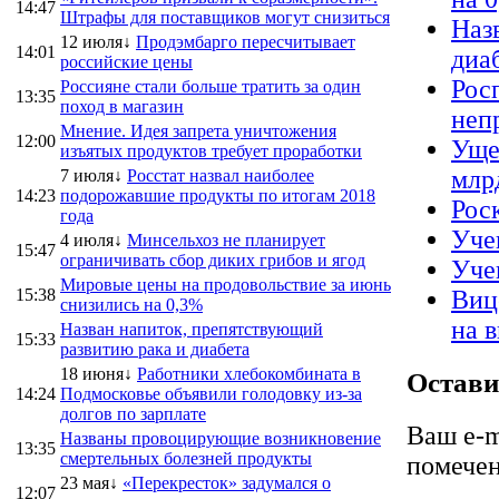
14:47
Штрафы для поставщиков могут снизиться
Наз
12 июля↓
Продэмбарго пересчитывает
14:01
диа
российские цены
Рос
Россияне стали больше тратить за один
13:35
поход в магазин
неп
Мнение. Идея запрета уничтожения
12:00
Уще
изъятых продуктов требует проработки
млрд
7 июля↓
Росстат назвал наиболее
14:23
подорожавшие продукты по итогам 2018
Рос
года
Уче
4 июля↓
Минсельхоз не планирует
15:47
ограничивать сбор диких грибов и ягод
Уче
Мировые цены на продовольствие за июнь
15:38
Виц
снизились на 0,3%
на 
Назван напиток, препятствующий
15:33
развитию рака и диабета
18 июня↓
Работники хлебокомбината в
Остави
14:24
Подмосковье объявили голодовку из-за
долгов по зарплате
Ваш e-m
Названы провоцирующие возникновение
13:35
смертельных болезней продукты
помече
23 мая↓
«Перекресток» задумался о
12:07