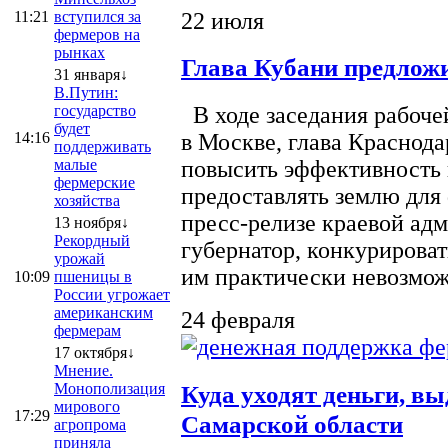
22 июля
11:21
вступился за
фермеров на
рынках
Глава Кубани предложи
31 января↓
В.Путин:
государство
В ходе заседания рабоче
будет
14:16
в Москве, глава Краснод
поддерживать
малые
повысить эффективность 
фермерские
предоставлять землю для 
хозяйства
пресс-релизе краевой ад
13 ноября↓
Рекордный
губернатор, конкурироват
урожай
им практически невозможно
10:09
пшеницы в
России угрожает
американским
24 февраля
фермерам
17 октября↓
Мнение.
Монополизация
Куда уходят деньги, в
мирового
17:29
Самарской области
агропрома
приняла