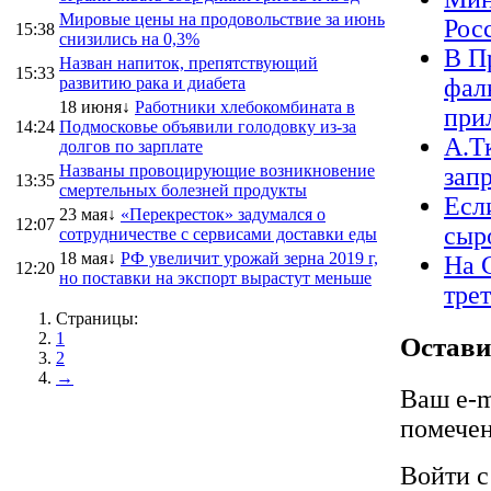
Мировые цены на продовольствие за июнь
Росс
15:38
снизились на 0,3%
В П
Назван напиток, препятствующий
15:33
развитию рака и диабета
фал
18 июня↓
Работники хлебокомбината в
при
14:24
Подмосковье объявили голодовку из-за
А.Т
долгов по зарплате
Названы провоцирующие возникновение
зап
13:35
смертельных болезней продукты
Есл
23 мая↓
«Перекресток» задумался о
12:07
сыр
сотрудничестве с сервисами доставки еды
18 мая↓
РФ увеличит урожай зерна 2019 г,
На 
12:20
но поставки на экспорт вырастут меньше
тре
Страницы:
1
Остави
2
→
Ваш e-m
помече
Войти 