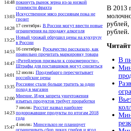
14:48
покинуть рынок зерна из-за низкой
В 2013 
стоимости фрахта
Искусственное мясо россиянам пока не
молочно
13:03
грозит
рублей,
17 сентября↓
В России могут ввести новые
14:28
рублей.
ограничения на продажу алкоголя
Новый урожай обрушил цены на кукурузу
13:25
в России
Читайт
16 сентября↓
Роскачество рассказало, как
14:53
правильно прочитать маркировку товара
В п
«Ритейлеров призвали к соразмерности».
14:47
Штрафы для поставщиков могут снизиться
Мин
12 июля↓
Продэмбарго пересчитывает
про
14:01
российские цены
Раз
Россияне стали больше тратить за один
13:35
поход в магазин
огр
Мнение. Идея запрета уничтожения
Вье
12:00
изъятых продуктов требует проработки
кол
7 июля↓
Росстат назвал наиболее
14:23
подорожавшие продукты по итогам 2018
Мин
года
рез
4 июля↓
Минсельхоз не планирует
15:47
Мин
ограничивать сбор диких грибов и ягод