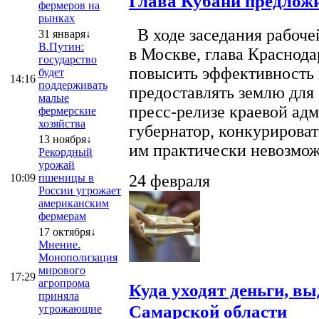
Глава Кубани предложи
фермеров на
рынках
В ходе заседания рабоче
31 января↓
В.Путин:
в Москве, глава Краснод
государство
повысить эффективность 
будет
14:16
поддерживать
предоставлять землю для 
малые
пресс-релизе краевой ад
фермерские
хозяйства
губернатор, конкурироват
13 ноября↓
им практически невозможно
Рекордный
урожай
10:09
пшеницы в
24 февраля
России угрожает
американским
фермерам
17 октября↓
Мнение.
Монополизация
мирового
17:29
агропрома
Куда уходят деньги, в
приняла
Самарской области
угрожающие