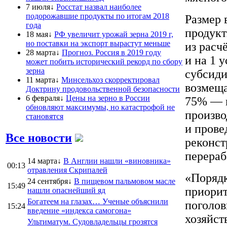
7 июля↓
Росстат назвал наиболее
подорожавшие продукты по итогам 2018
Размер 
года
продукт
18 мая↓
РФ увеличит урожай зерна 2019 г,
но поставки на экспорт вырастут меньше
из расч
28 марта↓
Прогноз. Россия в 2019 году
и на 1 
может побить исторический рекорд по сбору
зерна
субсиди
11 марта↓
Минсельхоз скорректировал
возмеща
Доктрину продовольственной безопасности
6 февраля↓
Цены на зерно в России
75% — в
обновляют максимумы, но катастрофой не
произво
становятся
и прове
Все новости
реконст
перераб
14 марта↓
В Англии нашли «виновника»
00:13
отравления Скрипалей
«Порядк
24 сентября↓
В пищевом пальмовом масле
15:49
приорит
нашли опаснейший яд
Богатеем на глазах… Ученые объяснили
поголов
15:24
введение «индекса самогона»
хозяйст
Ультиматум. Судовладельцы грозятся