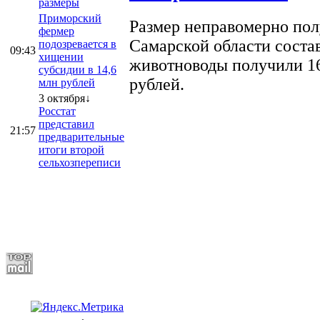
размеры
Приморский
Размер неправомерно полу
фермер
Самарской области соста
подозревается в
09:43
хищении
животноводы получили 16
субсидии в 14,6
рублей.
млн рублей
3 октября↓
Росстат
представил
21:57
предварительные
итоги второй
сельхозпереписи