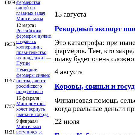
13:09
фермерства
одной из
15 августа
главных задач
Минсельхоза
12 марта↓
Рекордный экспорт пше
Российским
фермерам нужно
Это катастрофа: при ныне
создавать
19:33
кооперации,
фермеров. Тем, кто закре
правительство
плаву будет очень сложно
их поддержит —
Путин
Немецкие
4 августа
фермеры сильно
11:57
пострадали от
Коровы, свиньи и госу
российского
продэмбарго
16 февраля↓
Финансовая помощь сельс
Минпромторг
17:57
когда реальные деньги п
хочет вернуть
рынки в города
22 июля
9 февраля↓
Минсельхоз
11:21
вступился за