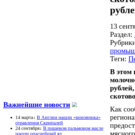
рубле
13 сент
Раздел:
Рубрик
промыш
Теги:
П
В этом 
молочно
рублей,
скотово
Важнейшие новости
Как соо
региона
14 марта↓
В Англии нашли «виновника»
отравления Скрипалей
предост
24 сентября↓
В пищевом пальмовом масле
мясного
нашли опаснейший яд