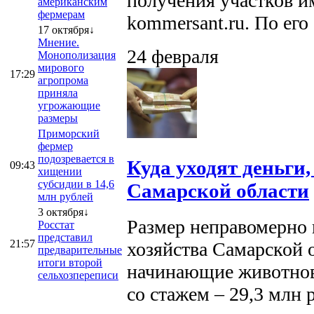
получения участков и
американским
фермерам
kommersant.ru. По его [
17 октября↓
Мнение.
24 февраля
Монополизация
мирового
17:29
агропрома
приняла
угрожающие
размеры
Приморский
фермер
подозревается в
Куда уходят деньги
09:43
хищении
субсидии в 14,6
Самарской области
млн рублей
3 октября↓
Размер неправомерно 
Росстат
представил
21:57
хозяйства Самарской о
предварительные
итоги второй
начинающие животнов
сельхозпереписи
со стажем – 29,3 млн 