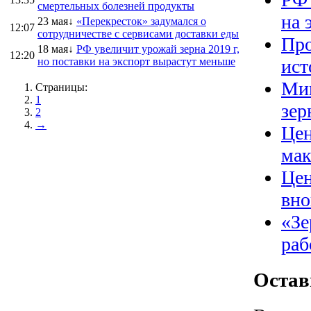
смертельных болезней продукты
на 
23 мая↓
«Перекресток» задумался о
12:07
сотрудничестве с сервисами доставки еды
Про
18 мая↓
РФ увеличит урожай зерна 2019 г,
12:20
но поставки на экспорт вырастут меньше
ист
Мин
Страницы:
1
зер
2
→
Цен
мак
Цен
вно
«Зе
раб
Остав