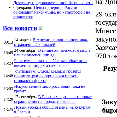
на-Дон
Доктрину продовольственной безопасности
6 февраля↓
Цены на зерно в России
обновляют максимумы, но катастрофой не
29 окт
становятся
госуда
Все новости
Минсел
закупо
14 марта↓
В Англии нашли «виновника»
00:13
отравления Скрипалей
базиса
24 сентября↓
В пищевом пальмовом масле
15:49
970 то
нашли опаснейший яд
Богатеем на глазах… Ученые объяснили
15:24
введение «индекса самогона»
Рез
Ультиматум. Судовладельцы грозятся
14:48
покинуть рынок зерна из-за низкой
стоимости фрахта
Искусственное мясо россиянам пока не
13:03
грозит
17 сентября↓
В России могут ввести новые
14:28
Заку
ограничения на продажу алкоголя
Новый урожай обрушил цены на кукурузу
бирж
13:25
в России