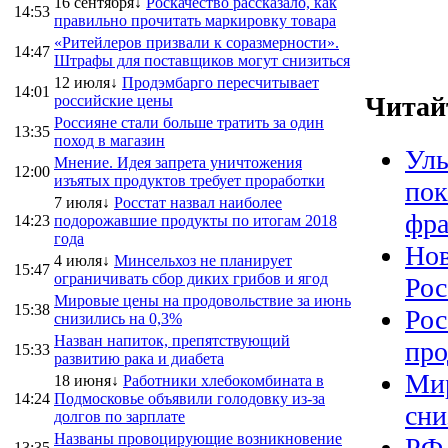
16 сентября↓
Роскачество рассказало, как
14:53
правильно прочитать маркировку товара
«Ритейлеров призвали к соразмерности».
14:47
Штрафы для поставщиков могут снизиться
12 июля↓
Продэмбарго пересчитывает
14:01
Читай
российские цены
Россияне стали больше тратить за один
13:35
поход в магазин
Уль
Мнение. Идея запрета уничтожения
12:00
изъятых продуктов требует проработки
пок
7 июля↓
Росстат назвал наиболее
фра
14:23
подорожавшие продукты по итогам 2018
года
Нов
4 июля↓
Минсельхоз не планирует
15:47
ограничивать сбор диких грибов и ягод
Рос
Мировые цены на продовольствие за июнь
15:38
Рос
снизились на 0,3%
Назван напиток, препятствующий
про
15:33
развитию рака и диабета
Мир
18 июня↓
Работники хлебокомбината в
14:24
Подмосковье объявили голодовку из-за
сни
долгов по зарплате
Названы провоцирующие возникновение
РФ 
13:35