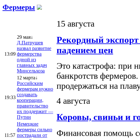
Фермеры
15 августа
29 мая↓
Рекордный экспорт
Д.Патрушев
падением цен
назвал развитие
13:09
фермерства
одной из
Это катастрофа: при 
главных задач
Минсельхоза
банкротств фермеров. 
12 марта↓
Российским
продержаться на плаву
фермерам нужно
создавать
19:33
4 августа
кооперации,
правительство
их поддержит —
Коровы, свиньи и г
Путин
Немецкие
фермеры сильно
Финансовая помощь се
11:57
пострадали от