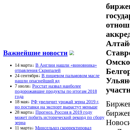
бирже
госуд
отноше
аккред
Алтай
Ставр
Важнейшие новости
Омско
14 марта↓
В Англии нашли «виновника»
Белго
отравления Скрипалей
24 сентября↓
В пищевом пальмовом масле
Ульян
нашли опаснейший яд
7 июля↓
Росстат назвал наиболее
участ
подорожавшие продукты по итогам 2018
года
18 мая↓
РФ увеличит урожай зерна 2019 г,
Биржев
но поставки на экспорт вырастут меньше
биржев
28 марта↓
Прогноз. Россия в 2019 году
может побить исторический рекорд по сбору
Новоси
зерна
11 марта↓
Минсельхоз скорректировал