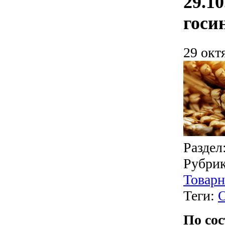
29.1
госи
29 окт
Раздел
Рубри
Товарн
Теги:
По сос