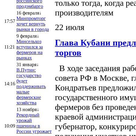
только тогда, когда р
российского
продэмбарго
производителям
16 февраля↓
Минпромторг
17:57
хочет вернуть
22 июля
рынки в города
9 февраля↓
Глава Кубани предл
Минсельхоз
11:21
вступился за
торгов
фермеров на
рынках
31 января↓
В ходе заседания раб
В.Путин:
государство
совета РФ в Москве, 
будет
14:16
Кондратьев предложи
поддерживать
малые
государственного иму
фермерские
хозяйства
фермеров без проведен
13 ноября↓
краевой администраци
Рекордный
урожай
губернатор, конкуриро
10:09
пшеницы в
России угрожает