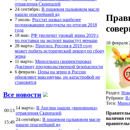
отравления Скрипалей
24 сентября↓
В пищевом пальмовом масле
нашли опаснейший яд
Прави
7 июля↓
Росстат назвал наиболее
подорожавшие продукты по итогам 2018
сове
года
18 мая↓
РФ увеличит урожай зерна 2019 г,
но поставки на экспорт вырастут меньше
18 февраля 
28 марта↓
Прогноз. Россия в 2019 году
может побить исторический рекорд по сбору
зерна
11 марта↓
Минсельхоз скорректировал
Доктрину продовольственной безопасности
6 февраля↓
Цены на зерно в России
обновляют максимумы, но катастрофой не
становятся
Раздел:
Нов
Все новости
Рубрики:
Вл
Теги:
Минсе
14 марта↓
В Англии нашли «виновника»
00:13
отравления Скрипалей
Правительс
наличия ге
24 сентября↓
В пищевом пальмовом масле
15:49
правительс
нашли опаснейший яд