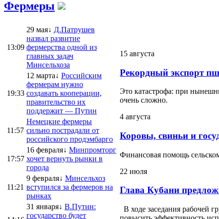
Фермеры
29 мая↓
Д.Патрушев
назвал развитие
13:09
фермерства одной из
15 августа
главных задач
Минсельхоза
Рекордный экспорт пш
12 марта↓
Российским
фермерам нужно
Это катастрофа: при нынешни
19:33
создавать кооперации,
очень сложно.
правительство их
поддержит — Путин
4 августа
Немецкие фермеры
11:57
сильно пострадали от
Коровы, свиньи и госу
российского продэмбарго
16 февраля↓
Минпромторг
Финансовая помощь сельскому
17:57
хочет вернуть рынки в
города
22 июля
9 февраля↓
Минсельхоз
11:21
вступился за фермеров на
Глава Кубани предлож
рынках
31 января↓
В.Путин:
В ходе заседания рабочей г
государство будет
повысить эффективность испо