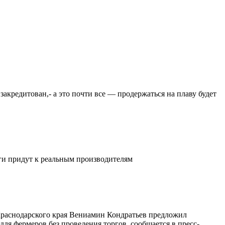
закредитован,- а это почти все — продержаться на плаву будет
ьги придут к реальным производителям
 Краснодарского края Вениамин Кондратьев предложил
ля фермеров без проведения торгов, сообщается в пресс-