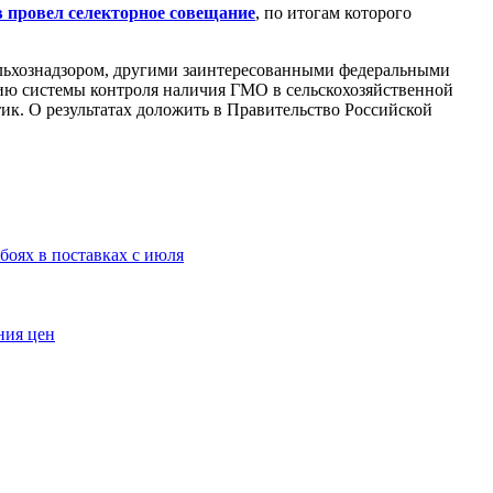
 провел селекторное совещание
, по итогам которого
ельхознадзором, другими заинтересованными федеральными
ию системы контроля наличия ГМО в сельскохозяйственной
к. О результатах доложить в Правительство Российской
оях в поставках с июля
ния цен