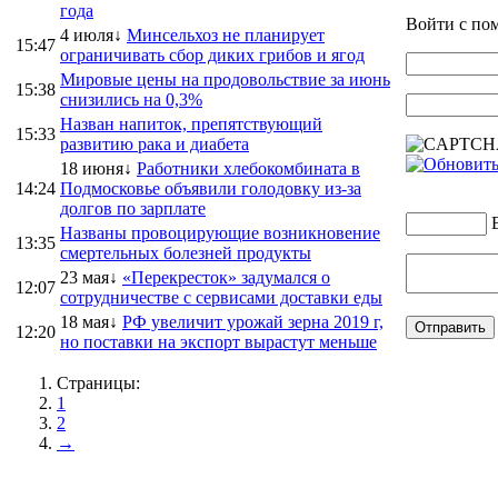
года
Войти с п
4 июля↓
Минсельхоз не планирует
15:47
ограничивать сбор диких грибов и ягод
Мировые цены на продовольствие за июнь
15:38
снизились на 0,3%
Назван напиток, препятствующий
15:33
развитию рака и диабета
18 июня↓
Работники хлебокомбината в
14:24
Подмосковье объявили голодовку из-за
долгов по зарплате
Названы провоцирующие возникновение
13:35
смертельных болезней продукты
23 мая↓
«Перекресток» задумался о
12:07
сотрудничестве с сервисами доставки еды
18 мая↓
РФ увеличит урожай зерна 2019 г,
12:20
но поставки на экспорт вырастут меньше
Страницы:
1
2
→