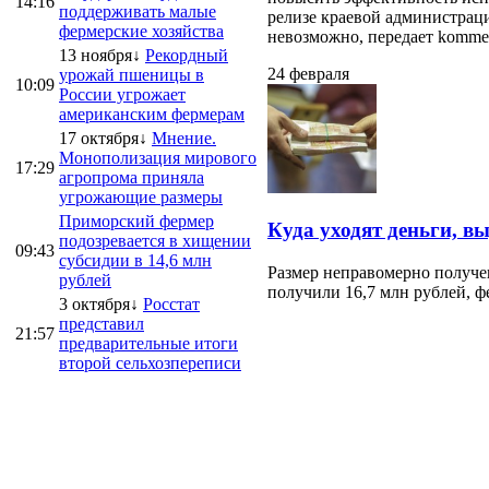
14:16
поддерживать малые
релизе краевой администраци
фермерские хозяйства
невозможно, передает kommersa
13 ноября↓
Рекордный
24 февраля
урожай пшеницы в
10:09
России угрожает
американским фермерам
17 октября↓
Мнение.
Монополизация мирового
17:29
агропрома приняла
угрожающие размеры
Приморский фермер
Куда уходят деньги, в
подозревается в хищении
09:43
субсидии в 14,6 млн
Размер неправомерно получе
рублей
получили 16,7 млн рублей, ф
3 октября↓
Росстат
представил
21:57
предварительные итоги
второй сельхозпереписи