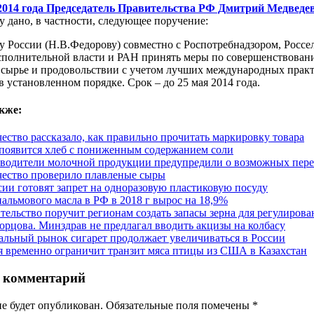
2014 года Председатель Правительства РФ Дмитрий Медведев
 дано, в частности, следующее поручение:
у России (Н.В.Федорову) совместно с Роспотребнадзором, Росс
сполнительной власти и РАН принять меры по совершенствован
 сырье и продовольствии с учетом лучших международных практи
 установленном порядке. Срок – до 25 мая 2014 года.
кже:
чество рассказало, как правильно прочитать маркировку товара
появится хлеб с пониженным содержанием соли
водители молочной продукции предупредили о возможных переб
чество проверило плавленые сыры
сии готовят запрет на одноразовую пластиковую посуду
пальмового масла в РФ в 2018 г вырос на 18,9%
тельство поручит регионам создать запасы зерна для регулирова
орцова. Минздрав не предлагал вводить акцизы на колбасу
альный рынок сигарет продолжает увеличиваться в России
я временно ограничит транзит мяса птицы из США в Казахстан
 комментарий
не будет опубликован. Обязательные поля помечены
*