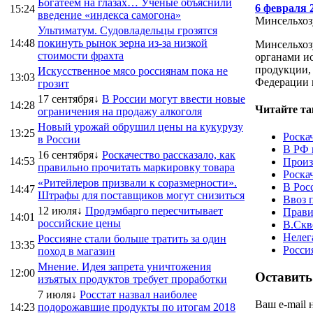
Богатеем на глазах… Ученые объяснили
6 февраля 
15:24
введение «индекса самогона»
Минсельхозу
Ультиматум. Судовладельцы грозятся
14:48
покинуть рынок зерна из-за низкой
Минсельхоз
стоимости фрахта
органами и
продукции,
Искусственное мясо россиянам пока не
13:03
Федерации в
грозит
17 сентября↓
В России могут ввести новые
14:28
Читайте та
ограничения на продажу алкоголя
Новый урожай обрушил цены на кукурузу
13:25
Роска
в России
В РФ 
16 сентября↓
Роскачество рассказало, как
14:53
Произ
правильно прочитать маркировку товара
Роска
«Ритейлеров призвали к соразмерности».
В Рос
14:47
Штрафы для поставщиков могут снизиться
Ввоз 
12 июля↓
Продэмбарго пересчитывает
Прави
14:01
российские цены
В.Скв
Нелег
Россияне стали больше тратить за один
13:35
Росси
поход в магазин
Мнение. Идея запрета уничтожения
12:00
Оставить
изъятых продуктов требует проработки
7 июля↓
Росстат назвал наиболее
Ваш e-mail 
14:23
подорожавшие продукты по итогам 2018