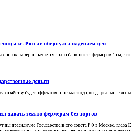
еницы из России обернулся падением цен
х ценах на зерно начнется волна банкротств фермеров. Тем, кто 
дарственные деньги
 хозяйству будет эффективна только тогда, когда реальные ден
ил давать землю фермерам без торгов
руппы президиума Государственного совета РФ в Москве, глава
льзования государственного имущества и предоставлять землю д