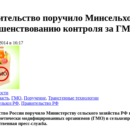
тельство поручило Минсельхо
ршенствованию контроля за Г
2014 в 16:17
ости
асть
,
ГМО
,
Поручение
,
Трансгенные технологии
льхоз РФ
,
Правительство РФ
тво России поручило Министерству сельского хозяйства РФ
нетически модифицированных организмов (ГМО) в сельхозпр
твенная пресс-служба.