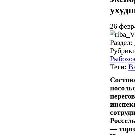
ухудш
26 февр
Раздел:
Рубрик
Рыбохоз
Теги:
В
Состоя
посоль
перего
инспек
сотруд
Россел
— торг