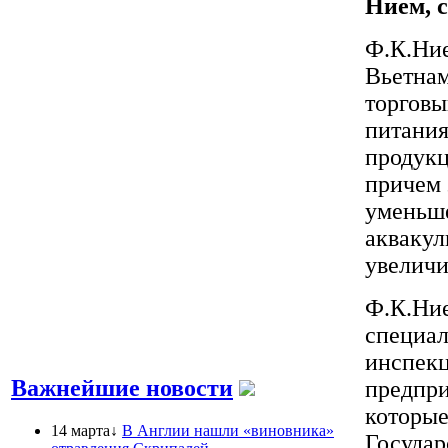
Нием, 
Ф.К.Ние
Вьетнам
торговы
питания
продукц
причем 
уменьше
аквакул
увеличи
Ф.К.Ние
специал
инспек
Важнейшие новости
предпри
которые
14 марта↓
В Англии нашли «виновника»
Государ