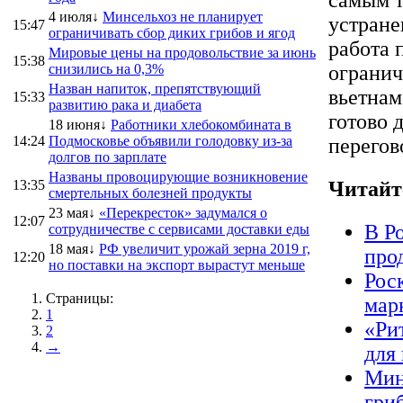
4 июля↓
Минсельхоз не планирует
устране
15:47
ограничивать сбор диких грибов и ягод
работа 
Мировые цены на продовольствие за июнь
15:38
снизились на 0,3%
огранич
Назван напиток, препятствующий
вьетна
15:33
развитию рака и диабета
готово 
18 июня↓
Работники хлебокомбината в
14:24
Подмосковье объявили голодовку из-за
перегов
долгов по зарплате
Названы провоцирующие возникновение
13:35
Читайт
смертельных болезней продукты
23 мая↓
«Перекресток» задумался о
12:07
В Р
сотрудничестве с сервисами доставки еды
18 мая↓
РФ увеличит урожай зерна 2019 г,
про
12:20
но поставки на экспорт вырастут меньше
Рос
Страницы:
мар
1
«Ри
2
→
для
Мин
гриб