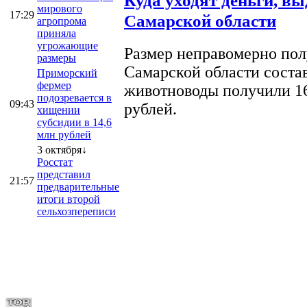
Куда уходят деньги, в
мирового
17:29
Самарской области
агропрома
приняла
угрожающие
Размер неправомерно полу
размеры
Самарской области соста
Приморский
фермер
животноводы получили 16
подозревается в
09:43
рублей.
хищении
субсидии в 14,6
млн рублей
3 октября↓
Росстат
представил
21:57
предварительные
итоги второй
сельхозпереписи