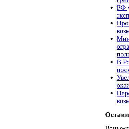
РФ 
экс
Про
воз
Мин
огр
пол
В Р
пос
Уве
ока
Пер
воз
Остави
Ваш e-m