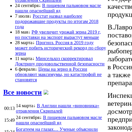
отравления Скрипалей
качеств
24 сентября↓
В пищевом пальмовом масле
нашли опаснейший яд
продук
7 июля↓
Росстат назвал наиболее
подорожавшие продукты по итогам 2018
В.Лавро
года
18 мая↓
РФ увеличит урожай зерна 2019 г,
поставо
но поставки на экспорт вырастут меньше
безопас
28 марта↓
Прогноз. Россия в 2019 году
может побить исторический рекорд по сбору
рыбопе
зерна
лаборат
11 марта↓
Минсельхоз скорректировал
Доктрину продовольственной безопасности
в Росси
6 февраля↓
Цены на зерно в России
а также
обновляют максимумы, но катастрофой не
становятся
препара
Все новости
Инспекц
ветерин
14 марта↓
В Англии нашли «виновника»
00:13
досмотр
отравления Скрипалей
24 сентября↓
В пищевом пальмовом масле
предпри
15:49
нашли опаснейший яд
законод
Богатеем на глазах… Ученые объяснили
15:24