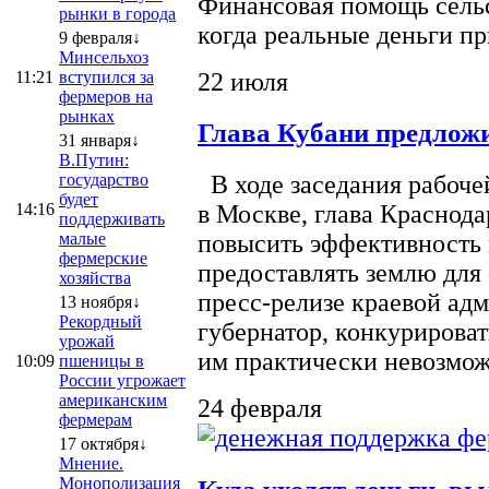
Финансовая помощь сельс
рынки в города
когда реальные деньги п
9 февраля↓
Минсельхоз
22 июля
11:21
вступился за
фермеров на
рынках
Глава Кубани предложи
31 января↓
В.Путин:
государство
В ходе заседания рабоче
будет
14:16
в Москве, глава Краснод
поддерживать
малые
повысить эффективность 
фермерские
предоставлять землю для 
хозяйства
пресс-релизе краевой ад
13 ноября↓
Рекордный
губернатор, конкурироват
урожай
им практически невозможно
10:09
пшеницы в
России угрожает
американским
24 февраля
фермерам
17 октября↓
Мнение.
Монополизация