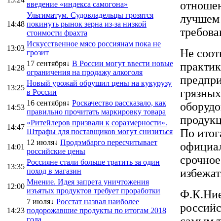
отношен
введение «индекса самогона»
Ультиматум. Судовладельцы грозятся
лучшем 
14:48
покинуть рынок зерна из-за низкой
требова
стоимости фрахта
Искусственное мясо россиянам пока не
13:03
Не соот
грозит
17 сентября↓
В России могут ввести новые
практик
14:28
ограничения на продажу алкоголя
предпри
Новый урожай обрушил цены на кукурузу
13:25
грязных
в России
16 сентября↓
Роскачество рассказало, как
оборудо
14:53
правильно прочитать маркировку товара
продукц
«Ритейлеров призвали к соразмерности».
14:47
По итог
Штрафы для поставщиков могут снизиться
12 июля↓
Продэмбарго пересчитывает
официал
14:01
российские цены
срочно
Россияне стали больше тратить за один
13:35
поход в магазин
избежат
Мнение. Идея запрета уничтожения
12:00
изъятых продуктов требует проработки
Ф.К.Ние
7 июля↓
Росстат назвал наиболее
российс
14:23
подорожавшие продукты по итогам 2018
самым т
года