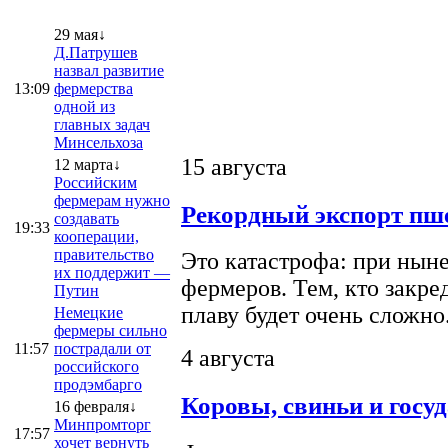
29 мая↓
Д.Патрушев
назвал развитие
13:09
фермерства
одной из
главных задач
Минсельхоза
15 августа
12 марта↓
Российским
фермерам нужно
Рекордный экспорт пше
создавать
19:33
кооперации,
правительство
Это катастрофа: при ныне
их поддержит —
фермеров. Тем, кто закре
Путин
плаву будет очень сложно
Немецкие
фермеры сильно
11:57
пострадали от
4 августа
российского
продэмбарго
Коровы, свиньи и госу
16 февраля↓
Минпромторг
17:57
хочет вернуть