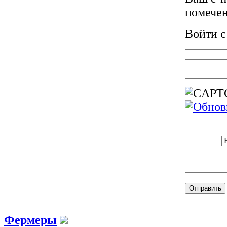
помече
Войти 
Фермеры