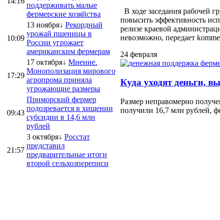
14:16
поддерживать малые
В ходе заседания рабочей г
фермерские хозяйства
повысить эффективность испо
13 ноября↓
Рекордный
релизе краевой администраци
урожай пшеницы в
невозможно, передает kommersa
10:09
России угрожает
американским фермерам
24 февраля
17 октября↓
Мнение.
Монополизация мирового
17:29
агропрома приняла
Куда уходят деньги, в
угрожающие размеры
Приморский фермер
Размер неправомерно получе
подозревается в хищении
получили 16,7 млн рублей, ф
09:43
субсидии в 14,6 млн
рублей
3 октября↓
Росстат
представил
21:57
предварительные итоги
второй сельхозпереписи