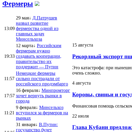
Фермеры
29 мая↓
Д.Патрушев
назвал развитие
13:09
фермерства одной из
главных задач
Минсельхоза
15 августа
12 марта↓
Российским
фермерам нужно
Рекордный экспорт пш
19:33
создавать кооперации,
правительство их
поддержит — Путин
Это катастрофа: при нынешни
очень сложно.
Немецкие фермеры
11:57
сильно пострадали от
4 августа
российского продэмбарго
16 февраля↓
Минпромторг
Коровы, свиньи и госу
17:57
хочет вернуть рынки в
города
Финансовая помощь сельскому
9 февраля↓
Минсельхоз
11:21
вступился за фермеров на
22 июля
рынках
31 января↓
В.Путин:
Глава Кубани предлож
государство будет