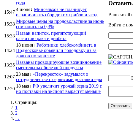
Оставить
года
4 июля↓
Минсельхоз не планирует
15:47
ограничивать сбор диких грибов и ягод
Ваш e-mail 
Мировые цены на продовольствие за июнь
15:38
Войти с п
снизились на 0,3%
Назван напиток, препятствующий
15:33
развитию рака и диабета
18 июня↓
Работники хлебокомбината в
14:24
Подмосковье объявили голодовку из-за
долгов по зарплате
Названы провоцирующие возникновение
13:35
смертельных болезней продукты
23 мая↓
«Перекресток» задумался о
12:07
сотрудничестве с сервисами доставки еды
18 мая↓
РФ увеличит урожай зерна 2019 г,
12:20
но поставки на экспорт вырастут меньше
Страницы:
1
2
→