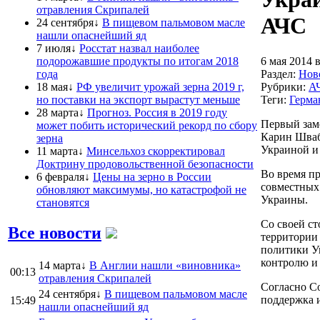
отравления Скрипалей
АЧС
24 сентября↓
В пищевом пальмовом масле
нашли опаснейший яд
7 июля↓
Росстат назвал наиболее
подорожавшие продукты по итогам 2018
6 мая 2014 в
года
Раздел:
Нов
18 мая↓
РФ увеличит урожай зерна 2019 г,
Рубрики:
А
но поставки на экспорт вырастут меньше
Теги:
Герма
28 марта↓
Прогноз. Россия в 2019 году
Первый зам
может побить исторический рекорд по сбору
Карин Шваб
зерна
Украиной и
11 марта↓
Минсельхоз скорректировал
Доктрину продовольственной безопасности
Во время п
6 февраля↓
Цены на зерно в России
совместных
обновляют максимумы, но катастрофой не
Украины.
становятся
Со своей с
Все новости
территории
политики Ук
контролю и
14 марта↓
В Англии нашли «виновника»
00:13
отравления Скрипалей
Согласно С
24 сентября↓
В пищевом пальмовом масле
поддержка и
15:49
нашли опаснейший яд