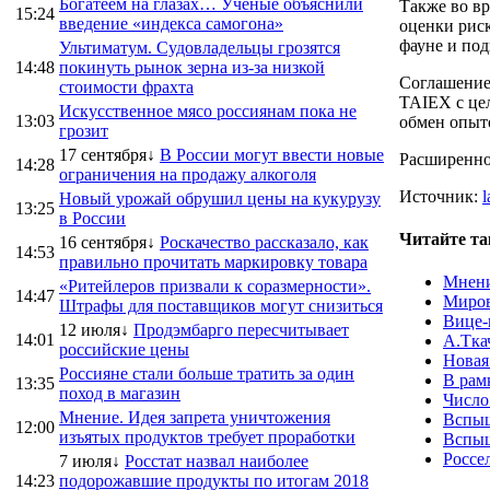
Богатеем на глазах… Ученые объяснили
Также во в
15:24
введение «индекса самогона»
оценки риск
фауне и под
Ультиматум. Судовладельцы грозятся
14:48
покинуть рынок зерна из-за низкой
Соглашение
стоимости фрахта
TAIEX с це
Искусственное мясо россиянам пока не
13:03
обмен опыт
грозит
17 сентября↓
В России могут ввести новые
Расширенно
14:28
ограничения на продажу алкоголя
Источник:
l
Новый урожай обрушил цены на кукурузу
13:25
в России
Читайте та
16 сентября↓
Роскачество рассказало, как
14:53
правильно прочитать маркировку товара
Мнени
«Ритейлеров призвали к соразмерности».
14:47
Миров
Штрафы для поставщиков могут снизиться
Вице-
12 июля↓
Продэмбарго пересчитывает
14:01
А.Тка
российские цены
Новая
Россияне стали больше тратить за один
В рам
13:35
поход в магазин
Число
Мнение. Идея запрета уничтожения
Вспыш
12:00
изъятых продуктов требует проработки
Вспыш
Россе
7 июля↓
Росстат назвал наиболее
14:23
подорожавшие продукты по итогам 2018