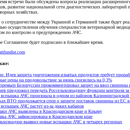
ремя встречи были обсуждены вопросы реализации расширенного
ов, развитие национальной сети диагностических лабораторий п
ворных хозяйствах.
 о сотрудничестве между Украиной и Германией также будет ре
лью осуществления обучения специалистов ветеринарной медицин
ом по контролю и предупреждению АЧС.
е Соглашение будет подписано в ближайшее время.
atifundist.com
кже:
е. Идея запрета уничтожения изъятых продуктов требует прора
ые цены на продовольствие за июнь снизились на 0,3%
премьер Белоруссии прокомментировал запрет на ввоз свинины 
чев предложил передать Россельхознадзору функции контроля з
 вспышка АЧС произошла в одном из районов Калининградской
ках ВТО продолжается спор о запрете поставок свинины из ЕС 
 вспышек АЧС растет из-за диких кабанов
ки АЧС выявлены в Краснодарском крае и Крыму
ка АЧС зафиксирована в Краснодарском крае
льхознадзор выявил новые вспышки АЧС в четырех регионах