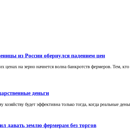
еницы из России обернулся падением цен
х ценах на зерно начнется волна банкротств фермеров. Тем, кто 
дарственные деньги
 хозяйству будет эффективна только тогда, когда реальные ден
ил давать землю фермерам без торгов