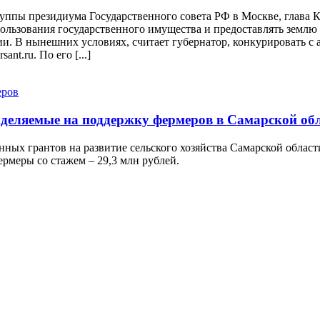
руппы президиума Государственного совета РФ в Москве, глава
льзования государственного имущества и предоставлять землю д
и. В нынешних условиях, считает губернатор, конкурировать с 
nt.ru. По его [...]
ыделяемые на поддержку фермеров в Самарской об
нных грантов на развитие сельского хозяйства Самарской облас
ермеры со стажем – 29,3 млн рублей.