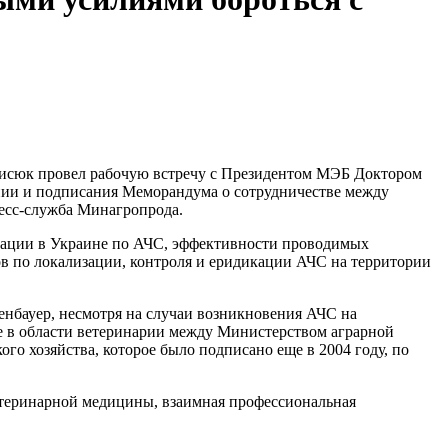
Бисюк провел рабочую встречу с Президентом МЭБ Доктором
нии и подписания Меморандума о сотрудничестве между
ресс-служба Минагропрода.
уации в Украине по АЧС, эффективности проводимых
в по локализации, контроля и еридикации АЧС на территории
нбауер, несмотря на случаи возникновения АЧС на
е в области ветеринарии между Министерством аграрной
о хозяйства, которое было подписано еще в 2004 году, по
теринарной медицины, взаимная профессиональная