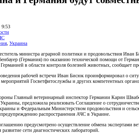
 9:53
ости
ЧС
ния
,
Украина
еститель министра аграрной политики и продовольствия Иван 
енбауер (Германия) по оказанию технической помощи от Герма
 Германией в области контроля болезней животных, сообщает п
роведения рабочей встречи Иван Бисюк проинформировал о сит
 мероприятий Госветфитослужбы и других компетентных органо
тороны Главный ветеринарный инспектор Германии Карин Швабе
 Украины, предложила реализовать Соглашение о сотрудничеств
раины и Федеральным Министерством продовольствия и сельског
 предупреждению распространения АЧС в Украине.
оглашению предусмотрено осуществление обмена экспертами ве
 развитие сети диагностических лабораторий.