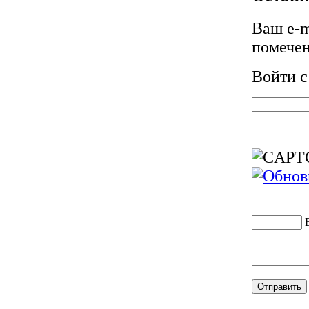
Ваш e-m
помече
Войти 