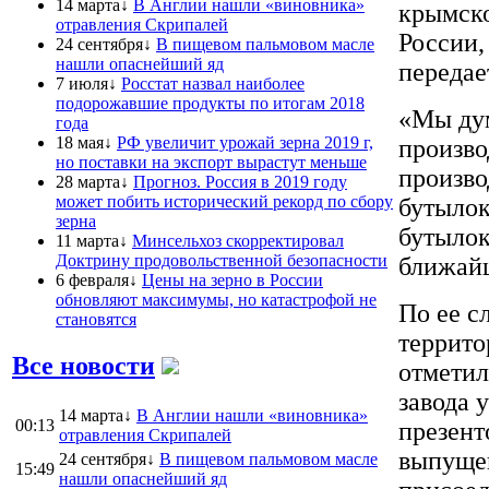
14 марта↓
В Англии нашли «виновника»
крымско
отравления Скрипалей
России,
24 сентября↓
В пищевом пальмовом масле
нашли опаснейший яд
переда
7 июля↓
Росстат назвал наиболее
подорожавшие продукты по итогам 2018
«Мы дум
года
18 мая↓
РФ увеличит урожай зерна 2019 г,
произво
но поставки на экспорт вырастут меньше
произво
28 марта↓
Прогноз. Россия в 2019 году
может побить исторический рекорд по сбору
бутылок
зерна
бутылок
11 марта↓
Минсельхоз скорректировал
Доктрину продовольственной безопасности
ближайш
6 февраля↓
Цены на зерно в России
обновляют максимумы, но катастрофой не
По ее с
становятся
террито
Все новости
отметил
завода 
14 марта↓
В Англии нашли «виновника»
00:13
презент
отравления Скрипалей
выпущен
24 сентября↓
В пищевом пальмовом масле
15:49
нашли опаснейший яд