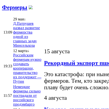
Фермеры
29 мая↓
Д.Патрушев
назвал развитие
13:09
фермерства
одной из
главных задач
Минсельхоза
15 августа
12 марта↓
Российским
фермерам нужно
Рекордный экспорт пше
создавать
19:33
кооперации,
правительство
Это катастрофа: при ныне
их поддержит —
фермеров. Тем, кто закре
Путин
плаву будет очень сложно
Немецкие
фермеры сильно
11:57
пострадали от
4 августа
российского
продэмбарго