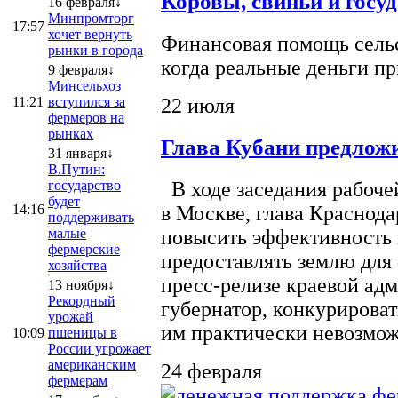
Коровы, свиньи и госу
16 февраля↓
Минпромторг
17:57
хочет вернуть
Финансовая помощь сельс
рынки в города
когда реальные деньги п
9 февраля↓
Минсельхоз
22 июля
11:21
вступился за
фермеров на
рынках
Глава Кубани предложи
31 января↓
В.Путин:
государство
В ходе заседания рабоче
будет
14:16
в Москве, глава Краснод
поддерживать
малые
повысить эффективность 
фермерские
предоставлять землю для 
хозяйства
пресс-релизе краевой ад
13 ноября↓
Рекордный
губернатор, конкурироват
урожай
им практически невозможно
10:09
пшеницы в
России угрожает
американским
24 февраля
фермерам