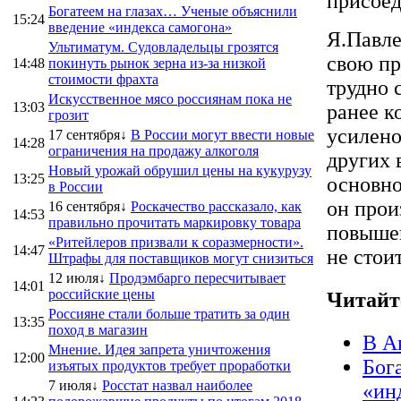
присоед
Богатеем на глазах… Ученые объяснили
15:24
введение «индекса самогона»
Я.Павле
Ультиматум. Судовладельцы грозятся
свою пр
14:48
покинуть рынок зерна из-за низкой
стоимости фрахта
трудно 
Искусственное мясо россиянам пока не
13:03
ранее к
грозит
усилено
17 сентября↓
В России могут ввести новые
14:28
ограничения на продажу алкоголя
других 
Новый урожай обрушил цены на кукурузу
13:25
основно
в России
он прои
16 сентября↓
Роскачество рассказало, как
14:53
правильно прочитать маркировку товара
повышен
«Ритейлеров призвали к соразмерности».
14:47
не стои
Штрафы для поставщиков могут снизиться
12 июля↓
Продэмбарго пересчитывает
14:01
российские цены
Читайт
Россияне стали больше тратить за один
13:35
поход в магазин
В А
Мнение. Идея запрета уничтожения
12:00
Бог
изъятых продуктов требует проработки
7 июля↓
Росстат назвал наиболее
«ин