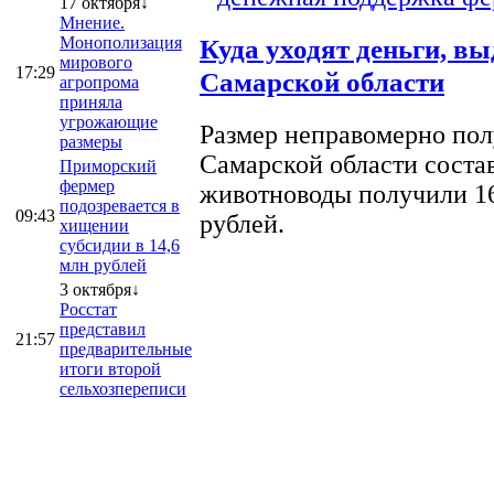
17 октября↓
Мнение.
Монополизация
Куда уходят деньги, в
мирового
17:29
Самарской области
агропрома
приняла
угрожающие
Размер неправомерно полу
размеры
Самарской области соста
Приморский
фермер
животноводы получили 16
подозревается в
09:43
рублей.
хищении
субсидии в 14,6
млн рублей
3 октября↓
Росстат
представил
21:57
предварительные
итоги второй
сельхозпереписи