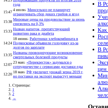
14:23
подорожавшие продукты по итогам 2018
В Р
года
про
4 июля↓
Минсельхоз не планирует
15:47
ограничивать сбор диких грибов и ягод
Уче
Мировые цены на продовольствие за июнь
15:38
алк
снизились на 0,3%
Как 
Назван напиток, препятствующий
15:33
развитию рака и диабета
Рос
18 июня↓
Работники хлебокомбината в
сел
14:24
Подмосковье объявили голодовку из-за
долгов по зарплате
В Р
Названы провоцирующие возникновение
13:35
пив
смертельных болезней продукты
Экс
23 мая↓
«Перекресток» задумался о
12:07
сотрудничестве с сервисами доставки еды
цен
18 мая↓
РФ увеличит урожай зерна 2019 г,
12:20
Мин
но поставки на экспорт вырастут меньше
алю
Страницы:
Алк
1
2
чел
→
Остави