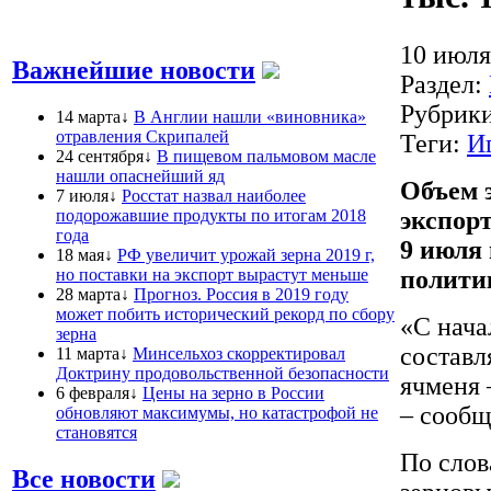
10 июля
Важнейшие новости
Раздел:
Рубрик
14 марта↓
В Англии нашли «виновника»
отравления Скрипалей
Теги:
И
24 сентября↓
В пищевом пальмовом масле
нашли опаснейший яд
Объем 
7 июля↓
Росстат назвал наиболее
подорожавшие продукты по итогам 2018
экспорт
года
9 июля
18 мая↓
РФ увеличит урожай зерна 2019 г,
но поставки на экспорт вырастут меньше
полити
28 марта↓
Прогноз. Россия в 2019 году
может побить исторический рекорд по сбору
«С нача
зерна
составля
11 марта↓
Минсельхоз скорректировал
Доктрину продовольственной безопасности
ячменя 
6 февраля↓
Цены на зерно в России
– сообщ
обновляют максимумы, но катастрофой не
становятся
По слов
Все новости