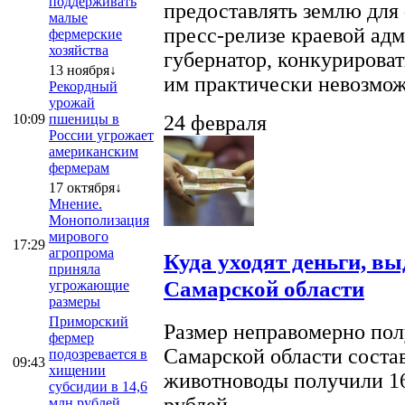
поддерживать
предоставлять землю для 
малые
пресс-релизе краевой ад
фермерские
хозяйства
губернатор, конкурироват
13 ноября↓
им практически невозможно
Рекордный
урожай
10:09
пшеницы в
24 февраля
России угрожает
американским
фермерам
17 октября↓
Мнение.
Монополизация
мирового
17:29
агропрома
Куда уходят деньги, в
приняла
Самарской области
угрожающие
размеры
Приморский
Размер неправомерно полу
фермер
Самарской области соста
подозревается в
09:43
хищении
животноводы получили 16
субсидии в 14,6
рублей.
млн рублей