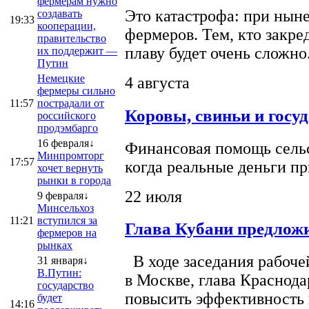
фермерам нужно
Это катастрофа: при ныне
создавать
19:33
кооперации,
фермеров. Тем, кто закре
правительство
плаву будет очень сложно
их поддержит —
Путин
Немецкие
4 августа
фермеры сильно
11:57
пострадали от
Коровы, свиньи и госу
российского
продэмбарго
16 февраля↓
Финансовая помощь сельс
Минпромторг
17:57
когда реальные деньги п
хочет вернуть
рынки в города
22 июля
9 февраля↓
Минсельхоз
11:21
вступился за
Глава Кубани предложи
фермеров на
рынках
В ходе заседания рабоче
31 января↓
В.Путин:
в Москве, глава Краснод
государство
повысить эффективность 
будет
14:16