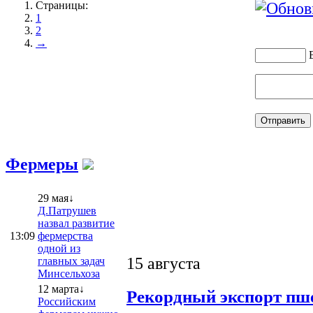
Страницы:
1
2
→
Фермеры
29 мая↓
Д.Патрушев
назвал развитие
13:09
фермерства
одной из
15 августа
главных задач
Минсельхоза
12 марта↓
Рекордный экспорт пше
Российским