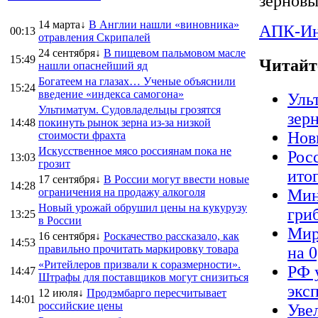
зерновы
14 марта↓
В Англии нашли «виновника»
АПК-И
00:13
отравления Скрипалей
24 сентября↓
В пищевом пальмовом масле
15:49
Читайт
нашли опаснейший яд
Богатеем на глазах… Ученые объяснили
15:24
введение «индекса самогона»
Уль
Ультиматум. Судовладельцы грозятся
зер
14:48
покинуть рынок зерна из-за низкой
Нов
стоимости фрахта
Искусственное мясо россиянам пока не
Рос
13:03
грозит
ито
17 сентября↓
В России могут ввести новые
14:28
ограничения на продажу алкоголя
Мин
Новый урожай обрушил цены на кукурузу
гриб
13:25
в России
Мир
16 сентября↓
Роскачество рассказало, как
14:53
правильно прочитать маркировку товара
на 
«Ритейлеров призвали к соразмерности».
РФ 
14:47
Штрафы для поставщиков могут снизиться
экс
12 июля↓
Продэмбарго пересчитывает
14:01
российские цены
Уве