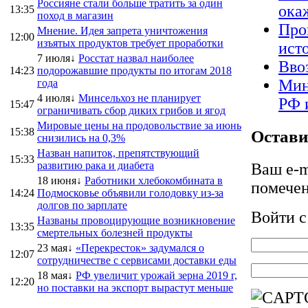
Россияне стали больше тратить за один
ока
13:35
поход в магазин
Про
Мнение. Идея запрета уничтожения
12:00
изъятых продуктов требует проработки
ист
7 июля↓
Росстат назвал наиболее
Вво
14:23
подорожавшие продукты по итогам 2018
Мин
года
4 июля↓
Минсельхоз не планирует
РФ 
15:47
ограничивать сбор диких грибов и ягод
Мировые цены на продовольствие за июнь
15:38
Остави
снизились на 0,3%
Назван напиток, препятствующий
15:33
развитию рака и диабета
Ваш e-m
18 июня↓
Работники хлебокомбината в
помече
14:24
Подмосковье объявили голодовку из-за
долгов по зарплате
Войти 
Названы провоцирующие возникновение
13:35
смертельных болезней продукты
23 мая↓
«Перекресток» задумался о
12:07
сотрудничестве с сервисами доставки еды
18 мая↓
РФ увеличит урожай зерна 2019 г,
12:20
но поставки на экспорт вырастут меньше