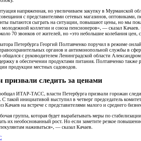
олоку.
итуация напряженная, но увеличиваем закупку в Мурманской об
совещания с представителями сетевых магазинов, оптовиками, п
лянты пытаются сыграть на ситуации, повышают цены, но мы по
 молодежной коллегии и союза пенсионеров», — сказал Качаев.
коло 70 звонков от жителей, но «это небольшие колебания цен,
натора Петербурга Георгий Полтавченко поручил в режиме онлай
правоохранительных органов и антимонопольной службы в сфере
о общался с руководителем Ленинградской области Александром
держку в обеспечении продуктами питания. Полтавченко также р
ации продукции местных садоводов.
н призвали следить за ценами
ообщал ИТАР-ТАСС, власти Петербурга призвали горожан следит
 С такой инициативой выступил в четверг председатель комитет
з Качаев на встрече с представителями малого и среднего бизне
бочая группа, которая будет вырабатывать меры по стабилизац
ать их необоснованный рост. Но если заметите резкое повышен
пекулянтам наживаться», — сказал Качаев.
С