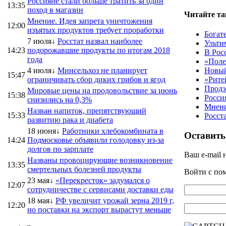
Россияне стали больше тратить за один
13:35
поход в магазин
Читайте та
Мнение. Идея запрета уничтожения
12:00
изъятых продуктов требует проработки
Богат
7 июля↓
Росстат назвал наиболее
Ульти
14:23
подорожавшие продукты по итогам 2018
В Рос
года
«Поле
4 июля↓
Минсельхоз не планирует
Новый
15:47
ограничивать сбор диких грибов и ягод
«Рите
Продэ
Мировые цены на продовольствие за июнь
15:38
Росси
снизились на 0,3%
Мнени
Назван напиток, препятствующий
15:33
Росст
развитию рака и диабета
18 июня↓
Работники хлебокомбината в
Оставить
14:24
Подмосковье объявили голодовку из-за
долгов по зарплате
Ваш e-mail 
Названы провоцирующие возникновение
13:35
смертельных болезней продукты
Войти с п
23 мая↓
«Перекресток» задумался о
12:07
сотрудничестве с сервисами доставки еды
18 мая↓
РФ увеличит урожай зерна 2019 г,
12:20
но поставки на экспорт вырастут меньше