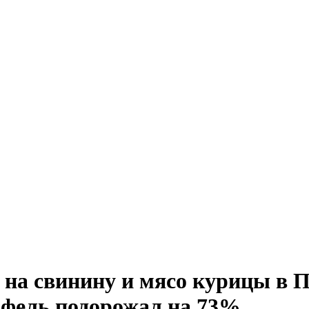
на свинину и мясо курицы в П
офель подорожал на 73%