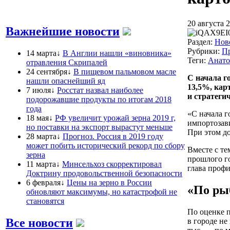
20 августа 2
Важнейшие новости
Раздел:
Нов
Рубрики:
П
14 марта↓
В Англии нашли «виновника»
Теги:
Анато
отравления Скрипалей
24 сентября↓
В пищевом пальмовом масле
С начала г
нашли опаснейший яд
13,5%, кар
7 июля↓
Росстат назвал наиболее
и стратеги
подорожавшие продукты по итогам 2018
года
«С начала г
18 мая↓
РФ увеличит урожай зерна 2019 г,
импортозави
но поставки на экспорт вырастут меньше
При этом до
28 марта↓
Прогноз. Россия в 2019 году
может побить исторический рекорд по сбору
Вместе с те
зерна
прошлого го
11 марта↓
Минсельхоз скорректировал
глава профи
Доктрину продовольственной безопасности
6 февраля↓
Цены на зерно в России
«По ры
обновляют максимумы, но катастрофой не
становятся
По оценке п
Все новости
в городе не