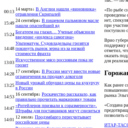
тыс. — по м
14 марта↓
В Англии нашли «виновника»
«По рыбе с
00:13
отравления Скрипалей
проведены 
нет, спеку
24 сентября↓
В пищевом пальмовом масле
15:49
при участии
нашли опаснейший яд
поступило о
Богатеем на глазах… Ученые объяснили
15:24
введение «индекса самогона»
Врио губер
Ультиматум. Судовладельцы грозятся
поддержку 
14:48
покинуть рынок зерна из-за низкой
отметил, чт
стоимости фрахта
оказать под
Искусственное мясо россиянам пока не
для реализ
13:03
грозит
17 сентября↓
В России могут ввести новые
Горожа
14:28
ограничения на продажу алкоголя
Новый урожай обрушил цены на кукурузу
Как ранее с
13:25
в России
повышении.
16 сентября↓
Роскачество рассказало, как
рынка Эльги
14:53
правильно прочитать маркировку товара
«Создана ра
«Ритейлеров призвали к соразмерности».
14:47
предотвращ
Штрафы для поставщиков могут снизиться
позволить с
12 июля↓
Продэмбарго пересчитывает
14:01
российские цены
ИТАР-ТАС