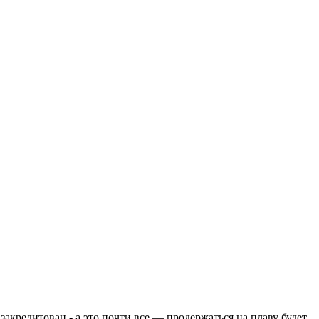
закредитован,- а это почти все — продержаться на плаву будет