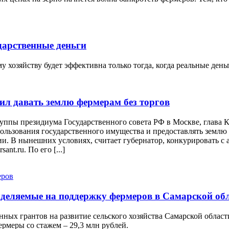
дарственные деньги
 хозяйству будет эффективна только тогда, когда реальные ден
ил давать землю фермерам без торгов
руппы президиума Государственного совета РФ в Москве, глава
льзования государственного имущества и предоставлять землю д
и. В нынешних условиях, считает губернатор, конкурировать с 
nt.ru. По его [...]
ыделяемые на поддержку фермеров в Самарской об
нных грантов на развитие сельского хозяйства Самарской облас
ермеры со стажем – 29,3 млн рублей.