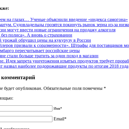
кже:
еем на глазах… Ученые объяснили введение «индекса самогона»
матум. Судовладельцы грозятся покинуть рынок зерна из-за низк
сии могут ввести новые ограничения на продажу алкоголя
 без полиса». А вновь о страховании
 урожай обрушил цены на кукурузу в России
йлеров призвали к соразмерности». Штрафы для поставщиков мо
мбарго пересчитывает российские цены
яне стали больше тратить за один поход в магазин
е. Идея запрета уничтожения изъятых продуктов требует прора
ат назвал наиболее подорожавшие продукты по итогам 2018 года
 комментарий
не будет опубликован. Обязательные поля помечены
*
омощью:
Имя*
Email*