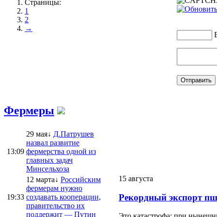
Страницы:
1
2
→
Фермеры
29 мая↓
Д.Патрушев
назвал развитие
13:09
фермерства одной из
главных задач
Минсельхоза
15 августа
12 марта↓
Российским
фермерам нужно
Рекордный экспорт пш
19:33
создавать кооперации,
правительство их
поддержит — Путин
Это катастрофа: при нынешни