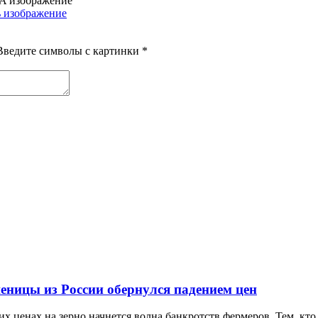
Введите символы с картинки
*
еницы из России обернулся падением цен
х ценах на зерно начнется волна банкротств фермеров. Тем, кто 