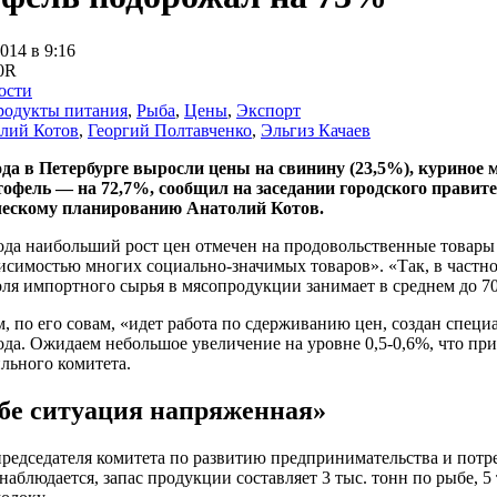
014 в 9:16
ости
родукты питания
,
Рыба
,
Цены
,
Экспорт
лий Котов
,
Георгий Полтавченко
,
Эльгиз Качаев
ода в Петербурге выросли цены на свинину (23,5%), куриное м
тофель — на 72,7%, сообщил на заседании городского правит
ческому планированию Анатолий Котов.
ода наибольший рост цен отмечен на продовольственные товары (
симостью многих социально-значимых товаров». «Так, в частнос
ля импортного сырья в мясопродукции занимает в среднем до 7
м, по его совам, «идет работа по сдерживанию цен, создан спец
да. Ожидаем небольшое увеличение на уровне 0,5-0,6%, что при
льного комитета.
бе ситуация напряженная»
редседателя комитета по развитию предпринимательства и потре
 наблюдается, запас продукции составляет 3 тыс. тонн по рыбе, 