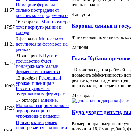
очень сложно.
Немецкие фермеры
11:57
сильно пострадали от
4 августа
российского продэмбарго
16 февраля↓
Минпромторг
Коровы, свиньи и госу
17:57
хочет вернуть рынки в
города
Финансовая помощь сельскому
9 февраля↓
Минсельхоз
11:21
вступился за фермеров на
22 июля
рынках
31 января↓
В.Путин:
Глава Кубани предлож
государство будет
14:16
поддерживать малые
В ходе заседания рабочей г
фермерские хозяйства
повысить эффективность испо
13 ноября↓
Рекордный
релизе краевой администраци
урожай пшеницы в
невозможно, передает kommersa
10:09
России угрожает
американским фермерам
24 февраля
17 октября↓
Мнение.
Монополизация мирового
17:29
агропрома приняла
Куда уходят деньги, в
угрожающие размеры
Приморский фермер
Размер неправомерно получе
подозревается в хищении
получили 16,7 млн рублей, ф
09:43