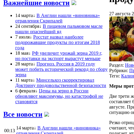
Важнейшие новости
27 августа 2
14 марта↓
В Англии нашли «виновника»
отравления Скрипалей
24 сентября↓
В пищевом пальмовом масле
нашли опаснейший яд
7 июля↓
Росстат назвал наиболее
подорожавшие продукты по итогам 2018
года
18 мая↓
РФ увеличит урожай зерна 2019 г,
но поставки на экспорт вырастут меньше
28 марта↓
Прогноз. Россия в 2019 году
Раздел:
Нов
может побить исторический рекорд по сбору
Рубрики:
П
зерна
Теги:
Калин
11 марта↓
Минсельхоз скорректировал
Доктрину продовольственной безопасности
Меры проти
6 февраля↓
Цены на зерно в России
обновляют максимумы, но катастрофой не
Две трети ж
становятся
составляет 
августе. Пр
ситуацию о
Все новости
Резко отриц
14 марта↓
В Англии нашли «виновника»
считают, ч
00:13
отравления Скрипалей
полагает, ч