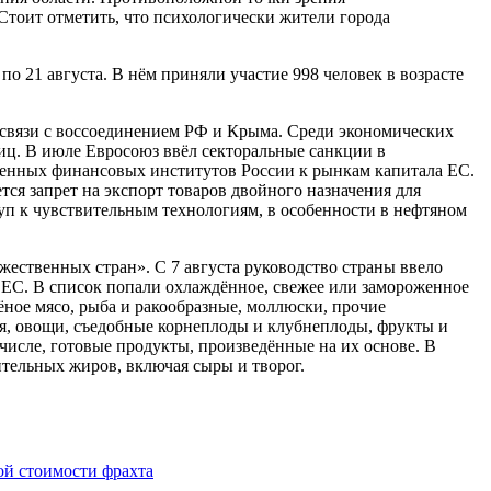
тоит отметить, что психологически жители города
о 21 августа. В нём приняли участие 998 человек в возрасте
связи с воссоединением РФ и Крыма. Среди экономических
лиц. В июле Евросоюз ввёл секторальные санкции в
венных финансовых институтов России к рынкам капитала ЕС.
тся запрет на экспорт товаров двойного назначения для
уп к чувствительным технологиям, в особенности в нефтяном
жественных стран». С 7 августа руководство страны ввело
 ЕС. В список попали охлаждённое, свежее или замороженное
чёное мясо, рыба и ракообразные, моллюски, прочие
я, овощи, съедобные корнеплоды и клубнеплоды, фрукты и
числе, готовые продукты, произведённые на их основе. В
ительных жиров, включая сыры и творог.
ой стоимости фрахта