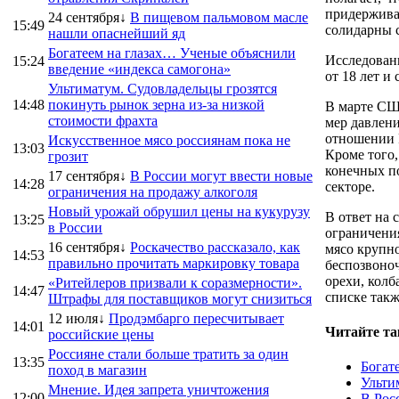
придержива
24 сентября↓
В пищевом пальмовом масле
15:49
солидарны 
нашли опаснейший яд
Богатеем на глазах… Ученые объяснили
Исследовани
15:24
введение «индекса самогона»
от 18 лет и 
Ультиматум. Судовладельцы грозятся
14:48
покинуть рынок зерна из-за низкой
В марте СШ
стоимости фрахта
мер давлени
отношении 
Искусственное мясо россиянам пока не
13:03
Кроме того,
грозит
конечных по
17 сентября↓
В России могут ввести новые
14:28
секторе.
ограничения на продажу алкоголя
Новый урожай обрушил цены на кукурузу
В ответ на 
13:25
в России
ограничени
16 сентября↓
Роскачество рассказало, как
мясо крупно
14:53
правильно прочитать маркировку товара
беспозвоно
орехи, колб
«Ритейлеров призвали к соразмерности».
14:47
списке такж
Штрафы для поставщиков могут снизиться
12 июля↓
Продэмбарго пересчитывает
14:01
Читайте та
российские цены
Россияне стали больше тратить за один
13:35
Богат
поход в магазин
Ульти
Мнение. Идея запрета уничтожения
12:00
В Рос