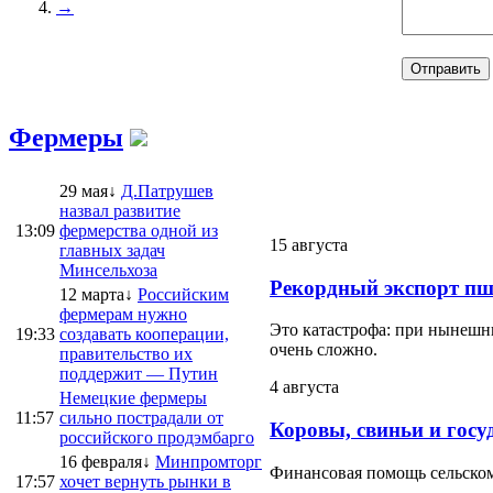
→
Фермеры
29 мая↓
Д.Патрушев
назвал развитие
13:09
фермерства одной из
15 августа
главных задач
Минсельхоза
Рекордный экспорт пш
12 марта↓
Российским
фермерам нужно
Это катастрофа: при нынешни
19:33
создавать кооперации,
очень сложно.
правительство их
поддержит — Путин
4 августа
Немецкие фермеры
11:57
сильно пострадали от
Коровы, свиньи и госу
российского продэмбарго
16 февраля↓
Минпромторг
Финансовая помощь сельскому
17:57
хочет вернуть рынки в