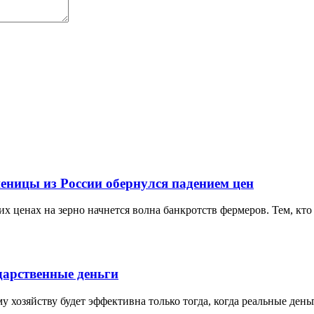
еницы из России обернулся падением цен
х ценах на зерно начнется волна банкротств фермеров. Тем, кто 
дарственные деньги
 хозяйству будет эффективна только тогда, когда реальные ден