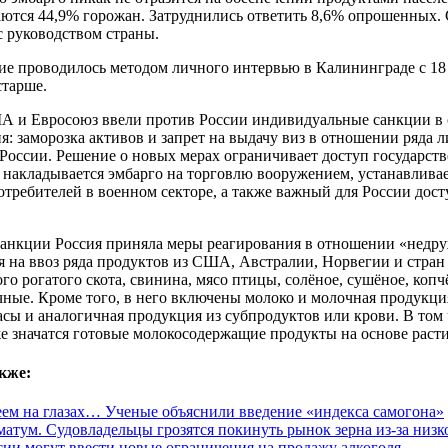
ются 44,9% горожан. Затруднились ответить 8,6% опрошенных. С
с руководством страны.
е проводилось методом личного интервью в Калининграде с 18 п
старше.
А и Евросоюз ввели против России индивидуальные санкции в 
я: заморозка активов и запрет на выдачу виз в отношении ряда 
России. Решение о новых мерах ограничивает доступ государст
 накладывается эмбарго на торговлю вооружением, устанавливае
требителей в военном секторе, а также важный для России дост
санкции Россия приняла меры реагирования в отношении «недру
я на ввоз ряда продуктов из США, Австралии, Норвегии и стран
го рогатого скота, свинина, мясо птицы, солёное, сушёное, коп
чные. Кроме того, в него включены молоко и молочная продукци
асы и аналогичная продукция из субпродуктов или крови. В том 
е значатся готовые молокосодержащие продукты на основе раст
кже:
еем на глазах… Ученые объяснили введение «индекса самогона»
матум. Судовладельцы грозятся покинуть рынок зерна из-за низк
сии могут ввести новые ограничения на продажу алкоголя