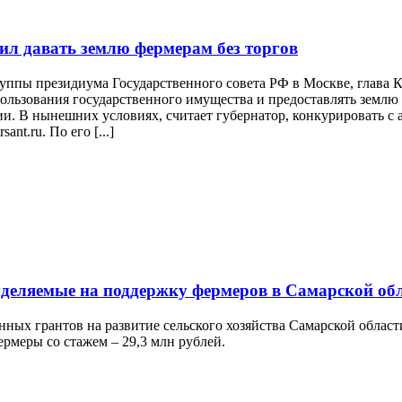
ил давать землю фермерам без торгов
руппы президиума Государственного совета РФ в Москве, глава
льзования государственного имущества и предоставлять землю д
и. В нынешних условиях, считает губернатор, конкурировать с 
nt.ru. По его [...]
ыделяемые на поддержку фермеров в Самарской об
нных грантов на развитие сельского хозяйства Самарской облас
ермеры со стажем – 29,3 млн рублей.