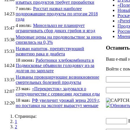
изъятых продуктов требует проработки
«Поле
7 июля↓
Росстат назвал наиболее
Новый
14:23
подорожавшие продукты по итогам 2018
Роска
года
«Рите
4 июля↓
Минсельхоз не планирует
Продэ
15:47
ограничивать сбор диких грибов и ягод
Росси
Мнени
Мировые цены на продовольствие за июнь
15:38
снизились на 0,3%
Оставить
Назван напиток, препятствующий
15:33
развитию рака и диабета
Ваш e-mail 
18 июня↓
Работники хлебокомбината в
14:24
Подмосковье объявили голодовку из-за
Войти с п
долгов по зарплате
Названы провоцирующие возникновение
13:35
смертельных болезней продукты
23 мая↓
«Перекресток» задумался о
12:07
сотрудничестве с сервисами доставки еды
18 мая↓
РФ увеличит урожай зерна 2019 г,
12:20
но поставки на экспорт вырастут меньше
Страницы:
1
2