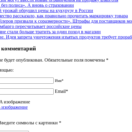
 без полиса». А вновь о страховании
 урожай обрушил цены на кукурузу в России
чество рассказало, как правильно прочитать маркировку товара
йлеров призвали к соразмерности». Штрафы для поставщиков мо
мбарго пересчитывает российские цены
яне стали больше тратить за один поход в магазин
е. Идея запрета уничтожения изъятых продуктов требует прора
 комментарий
не будет опубликован. Обязательные поля помечены
*
омощью:
Имя*
Email*
Введите символы с картинки
*