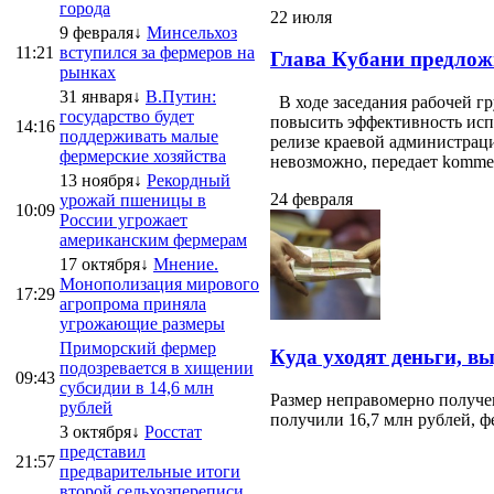
города
22 июля
9 февраля↓
Минсельхоз
11:21
вступился за фермеров на
Глава Кубани предлож
рынках
31 января↓
В.Путин:
В ходе заседания рабочей г
государство будет
повысить эффективность испо
14:16
поддерживать малые
релизе краевой администраци
фермерские хозяйства
невозможно, передает kommersa
13 ноября↓
Рекордный
24 февраля
урожай пшеницы в
10:09
России угрожает
американским фермерам
17 октября↓
Мнение.
Монополизация мирового
17:29
агропрома приняла
угрожающие размеры
Приморский фермер
Куда уходят деньги, в
подозревается в хищении
09:43
субсидии в 14,6 млн
Размер неправомерно получе
рублей
получили 16,7 млн рублей, ф
3 октября↓
Росстат
представил
21:57
предварительные итоги
второй сельхозпереписи