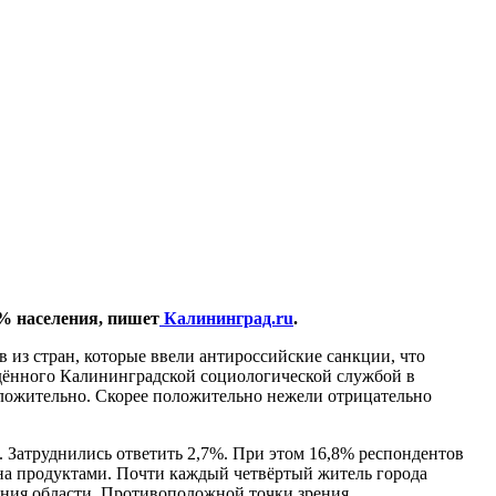
% населения, пишет
Калининград.ru
.
 из стран, которые ввели антироссийские санкции, что
ведённого Калининградской социологической службой в
положительно. Скорее положительно нежели отрицательно
. Затруднились ответить 2,7%. При этом 16,8% респондентов
на продуктами. Почти каждый четвёртый житель города
ления области. Противоположной точки зрения