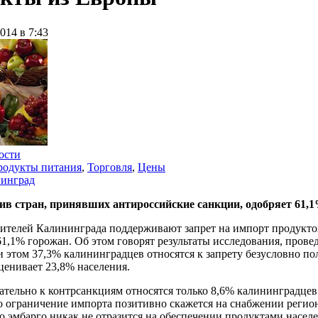
014 в 7:43
ости
родукты питания
,
Торговля
,
Цены
инград
в стран, принявших антироссийские санкции, одобряет 61,1
ителей Калининграда поддерживают запрет на импорт продуктов
61,1% горожан. Об этом говорят результаты исследования, про
и этом 37,3% калининградцев относятся к запрету безусловно 
ценивает 23,8% населения.
ательно к контрсанкциям относятся только 8,6% калининградцев
то ограничение импорта позитивно скажется на снабжении регио
то эмбарго никак не отразится на обеспечении продуктами насе