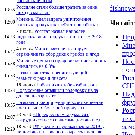
российские цены
fishnews
Россияне стали больше тратить за один
13:35
поход в магазин
Мнение. Идея запрета уничтожения
Читайт
12:00
изъятых продуктов требует проработки
7 июля↓
Росстат назвал наиболее
Про
14:23
подорожавшие продукты по итогам 2018
года
Мне
4 июля↓
Минсельхоз не планирует
15:47
про
ограничивать сбор диких грибов и ягод
Пос
Мировые цены на продовольствие за июнь
15:38
снизились на 0,3%
поч
Назван напиток, препятствующий
15:33
Рос
развитию рака и диабета
США
18 июня↓
Работники хлебокомбината в
14:24
Подмосковье объявили голодовку из-за
Нид
долгов по зарплате
фру
Названы провоцирующие возникновение
13:35
смертельных болезней продукты
Рос
23 мая↓
«Перекресток» задумался о
12:07
тихо
сотрудничестве с сервисами доставки еды
зам
18 мая↓
РФ увеличит урожай зерна 2019 г,
12:20
но поставки на экспорт вырастут меньше
Чет