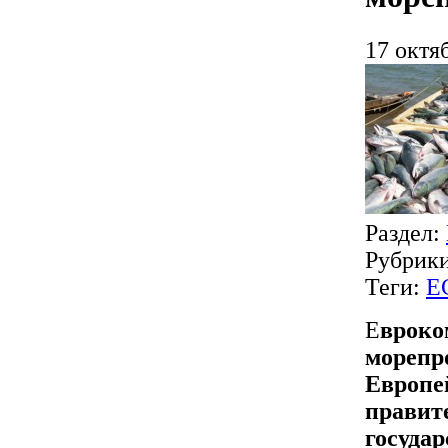
17 октя
Раздел:
Рубрик
Теги:
Е
Е
вроко
морепр
Европе
правит
госуда