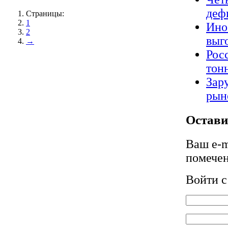
деф
Страницы:
1
Ино
2
выг
→
Рос
тон
Зар
рын
Остави
Ваш e-m
помече
Войти 