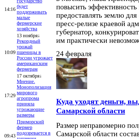
государство
повысить эффективность 
будет
14:16
поддерживать
предоставлять землю для 
малые
пресс-релизе краевой ад
фермерские
хозяйства
губернатор, конкурироват
13 ноября↓
им практически невозможно
Рекордный
урожай
10:09
пшеницы в
24 февраля
России угрожает
американским
фермерам
17 октября↓
Мнение.
Монополизация
мирового
17:29
агропрома
Куда уходят деньги, в
приняла
Самарской области
угрожающие
размеры
Приморский
Размер неправомерно полу
фермер
Самарской области соста
подозревается в
09:43
хищении