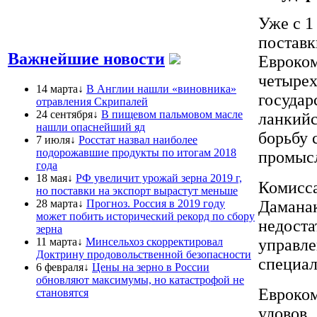
Уже с 1
постав
Важнейшие новости
Евроком
четырех
14 марта↓
В Англии нашли «виновника»
государ
отравления Скрипалей
24 сентября↓
В пищевом пальмовом масле
ланкийс
нашли опаснейший яд
борьбу 
7 июля↓
Росстат назвал наиболее
подорожавшие продукты по итогам 2018
промыс
года
18 мая↓
РФ увеличит урожай зерна 2019 г,
Комисса
но поставки на экспорт вырастут меньше
28 марта↓
Прогноз. Россия в 2019 году
Даманак
может побить исторический рекорд по сбору
недоста
зерна
11 марта↓
Минсельхоз скорректировал
управле
Доктрину продовольственной безопасности
специал
6 февраля↓
Цены на зерно в России
обновляют максимумы, но катастрофой не
Евроком
становятся
уловов,