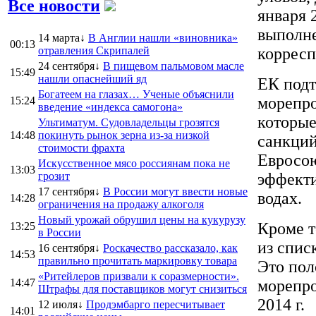
Все новости
января 
выполне
14 марта↓
В Англии нашли «виновника»
00:13
отравления Скрипалей
корресп
24 сентября↓
В пищевом пальмовом масле
15:49
нашли опаснейший яд
ЕК подт
Богатеем на глазах… Ученые объяснили
морепро
15:24
введение «индекса самогона»
которые
Ультиматум. Судовладельцы грозятся
14:48
покинуть рынок зерна из-за низкой
санкций
стоимости фрахта
Евросою
Искусственное мясо россиянам пока не
13:03
грозит
эффекти
17 сентября↓
В России могут ввести новые
водах.
14:28
ограничения на продажу алкоголя
Новый урожай обрушил цены на кукурузу
Кроме т
13:25
в России
из спис
16 сентября↓
Роскачество рассказало, как
14:53
правильно прочитать маркировку товара
Это пол
«Ритейлеров призвали к соразмерности».
14:47
морепро
Штрафы для поставщиков могут снизиться
2014 г.
12 июля↓
Продэмбарго пересчитывает
14:01