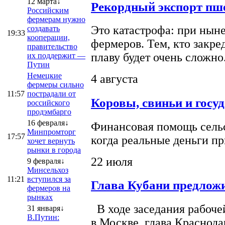
12 марта↓
Рекордный экспорт пше
Российским
фермерам нужно
Это катастрофа: при ныне
создавать
19:33
кооперации,
фермеров. Тем, кто закре
правительство
плаву будет очень сложно
их поддержит —
Путин
Немецкие
4 августа
фермеры сильно
11:57
пострадали от
Коровы, свиньи и госу
российского
продэмбарго
16 февраля↓
Финансовая помощь сельс
Минпромторг
17:57
когда реальные деньги п
хочет вернуть
рынки в города
22 июля
9 февраля↓
Минсельхоз
11:21
вступился за
Глава Кубани предложи
фермеров на
рынках
В ходе заседания рабоче
31 января↓
В.Путин:
в Москве, глава Краснод