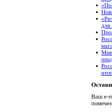
«По
Нов
«Ри
для
Про
Рос
маг
Мне
про
Рос
ито
Остави
Ваш e-m
помече