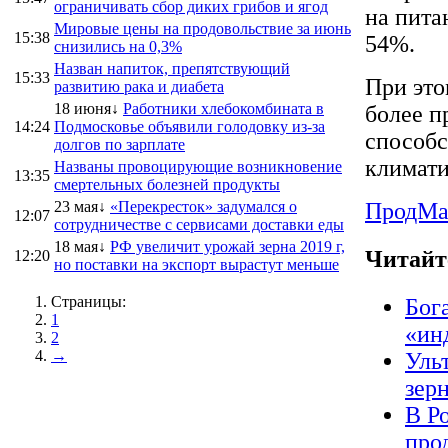
ограничивать сбор диких грибов и ягод
на пита
Мировые цены на продовольствие за июнь
15:38
54%.
снизились на 0,3%
Назван напиток, препятствующий
15:33
При это
развитию рака и диабета
18 июня↓
Работники хлебокомбината в
более п
14:24
Подмосковье объявили голодовку из-за
способс
долгов по зарплате
климати
Названы провоцирующие возникновение
13:35
смертельных болезней продукты
23 мая↓
«Перекресток» задумался о
ПродMa
12:07
сотрудничестве с сервисами доставки еды
18 мая↓
РФ увеличит урожай зерна 2019 г,
Читайт
12:20
но поставки на экспорт вырастут меньше
Страницы:
Бог
1
«ин
2
→
Уль
зер
В Р
про