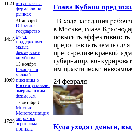
11:21
вступился за
Глава Кубани предложи
фермеров на
рынках
В ходе заседания рабоче
31 января↓
В.Путин:
в Москве, глава Краснод
государство
повысить эффективность 
будет
14:16
поддерживать
предоставлять землю для 
малые
пресс-релизе краевой ад
фермерские
хозяйства
губернатор, конкурироват
13 ноября↓
им практически невозможно
Рекордный
урожай
10:09
пшеницы в
24 февраля
России угрожает
американским
фермерам
17 октября↓
Мнение.
Монополизация
мирового
17:29
агропрома
Куда уходят деньги, в
приняла