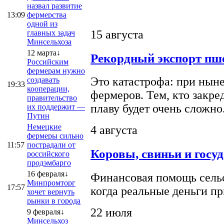
назвал развитие
13:09
фермерства
одной из
15 августа
главных задач
Минсельхоза
12 марта↓
Рекордный экспорт пше
Российским
фермерам нужно
Это катастрофа: при ныне
создавать
19:33
кооперации,
фермеров. Тем, кто закре
правительство
плаву будет очень сложно
их поддержит —
Путин
Немецкие
4 августа
фермеры сильно
11:57
пострадали от
Коровы, свиньи и госу
российского
продэмбарго
16 февраля↓
Финансовая помощь сельс
Минпромторг
17:57
когда реальные деньги п
хочет вернуть
рынки в города
22 июля
9 февраля↓
Минсельхоз