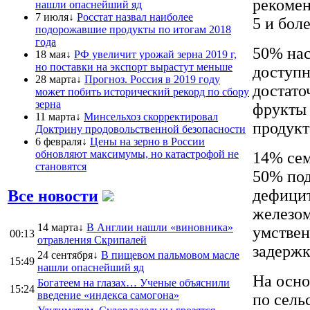
рекомен
нашли опаснейший яд
7 июля↓
Росстат назвал наиболее
5 и бол
подорожавшие продукты по итогам 2018
года
50% нас
18 мая↓
РФ увеличит урожай зерна 2019 г,
но поставки на экспорт вырастут меньше
доступн
28 марта↓
Прогноз. Россия в 2019 году
достато
может побить исторический рекорд по сбору
зерна
фрукты
11 марта↓
Минсельхоз скорректировал
продукт
Доктрину продовольственной безопасности
6 февраля↓
Цены на зерно в России
обновляют максимумы, но катастрофой не
14% сем
становятся
50% под
дефицит
Все новости
железом
14 марта↓
В Англии нашли «виновника»
умствен
00:13
отравления Скрипалей
задержк
24 сентября↓
В пищевом пальмовом масле
15:49
нашли опаснейший яд
На осно
Богатеем на глазах… Ученые объяснили
15:24
введение «индекса самогона»
по сель