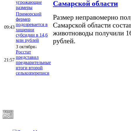
Самарской области
угрожающие
размеры
Приморский
Размер неправомерно полу
фермер
Самарской области соста
подозревается в
09:43
хищении
животноводы получили 16
субсидии в 14,6
рублей.
млн рублей
3 октября↓
Росстат
представил
21:57
предварительные
итоги второй
сельхозпереписи