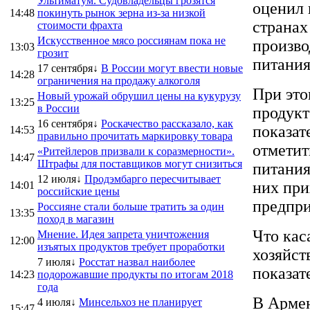
Ультиматум. Судовладельцы грозятся
оценил 
14:48
покинуть рынок зерна из-за низкой
странах
стоимости фрахта
Искусственное мясо россиянам пока не
произво
13:03
грозит
питания
17 сентября↓
В России могут ввести новые
14:28
ограничения на продажу алкоголя
При это
Новый урожай обрушил цены на кукурузу
13:25
в России
продукт
16 сентября↓
Роскачество рассказало, как
показат
14:53
правильно прочитать маркировку товара
отметит
«Ритейлеров призвали к соразмерности».
14:47
Штрафы для поставщиков могут снизиться
питания
12 июля↓
Продэмбарго пересчитывает
них при
14:01
российские цены
предпри
Россияне стали больше тратить за один
13:35
поход в магазин
Что кас
Мнение. Идея запрета уничтожения
12:00
изъятых продуктов требует проработки
хозяйст
7 июля↓
Росстат назвал наиболее
показат
14:23
подорожавшие продукты по итогам 2018
года
В Армен
4 июля↓
Минсельхоз не планирует
15:47