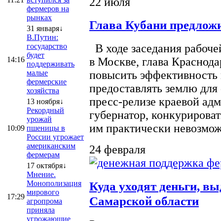
22 июля
фермеров на
рынках
Глава Кубани предложи
31 января↓
В.Путин:
государство
В ходе заседания рабоче
будет
14:16
в Москве, глава Краснод
поддерживать
малые
повысить эффективность 
фермерские
предоставлять землю для 
хозяйства
пресс-релизе краевой ад
13 ноября↓
Рекордный
губернатор, конкурироват
урожай
им практически невозможно
10:09
пшеницы в
России угрожает
американским
24 февраля
фермерам
17 октября↓
Мнение.
Монополизация
Куда уходят деньги, в
мирового
17:29
Самарской области
агропрома
приняла
угрожающие