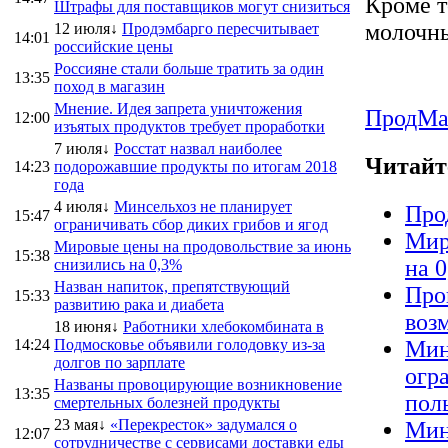
Кроме т
Штрафы для поставщиков могут снизиться
молочн
12 июля↓
Продэмбарго пересчитывает
14:01
российские цены
Россияне стали больше тратить за один
13:35
поход в магазин
Мнение. Идея запрета уничтожения
ПродMa
12:00
изъятых продуктов требует проработки
7 июля↓
Росстат назвал наиболее
Читайт
14:23
подорожавшие продукты по итогам 2018
года
4 июля↓
Минсельхоз не планирует
Про
15:47
ограничивать сбор диких грибов и ягод
Мир
Мировые цены на продовольствие за июнь
15:38
на 
снизились на 0,3%
Назван напиток, препятствующий
Про
15:33
развитию рака и диабета
воз
18 июня↓
Работники хлебокомбината в
14:24
Подмосковье объявили голодовку из-за
Мин
долгов по зарплате
огр
Названы провоцирующие возникновение
13:35
пол
смертельных болезней продукты
23 мая↓
«Перекресток» задумался о
Мин
12:07
сотрудничестве с сервисами доставки еды