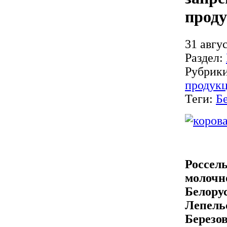
прод
31 авгус
Раздел:
Рубрик
продук
Теги:
Б
Россель
молочн
Белорус
Лепель
Березо