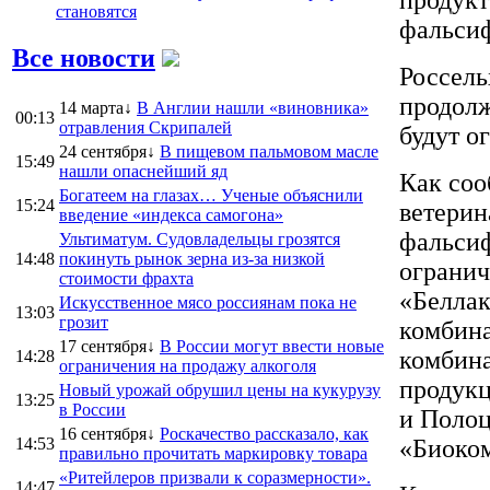
становятся
фальси
Все новости
Россель
продолж
14 марта↓
В Англии нашли «виновника»
00:13
отравления Скрипалей
будут о
24 сентября↓
В пищевом пальмовом масле
15:49
нашли опаснейший яд
Как соо
Богатеем на глазах… Ученые объяснили
15:24
ветерин
введение «индекса самогона»
фальсиф
Ультиматум. Судовладельцы грозятся
14:48
покинуть рынок зерна из-за низкой
огранич
стоимости фрахта
«Беллак
Искусственное мясо россиянам пока не
13:03
грозит
комбин
17 сентября↓
В России могут ввести новые
комбина
14:28
ограничения на продажу алкоголя
продукц
Новый урожай обрушил цены на кукурузу
13:25
в России
и Полоц
16 сентября↓
Роскачество рассказало, как
14:53
«Биоком
правильно прочитать маркировку товара
«Ритейлеров призвали к соразмерности».
14:47