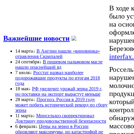
В ходе 
было ус
на осно
оформле
Важнейшие новости
нарушен
Березов
14 марта↓
В Англии нашли «виновника»
interfax
отравления Скрипалей
24 сентября↓
В пищевом пальмовом масле
нашли опаснейший яд
Россель
7 июля↓
Росстат назвал наиболее
нарушен
подорожавшие продукты по итогам 2018
года
молочно
18 мая↓
РФ увеличит урожай зерна 2019 г,
продукц
но поставки на экспорт вырастут меньше
28 марта↓
Прогноз. Россия в 2019 году
который
может побить исторический рекорд по сбору
контрол
зерна
11 марта↓
Минсельхоз скорректировал
обнаруж
Доктрину продовольственной безопасности
массово
6 февраля↓
Цены на зерно в России
обновляют максимумы, но катастрофой не
продукт