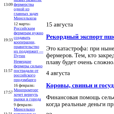
13:09
фермерства
одной из
главных задач
Минсельхоза
15 августа
12 марта↓
Российским
фермерам нужно
Рекордный экспорт пше
создавать
19:33
кооперации,
правительство
Это катастрофа: при ныне
их поддержит —
фермеров. Тем, кто закре
Путин
плаву будет очень сложно
Немецкие
фермеры сильно
11:57
пострадали от
4 августа
российского
продэмбарго
Коровы, свиньи и госу
16 февраля↓
Минпромторг
17:57
хочет вернуть
Финансовая помощь сельс
рынки в города
когда реальные деньги п
9 февраля↓
Минсельхоз
11:21
вступился за