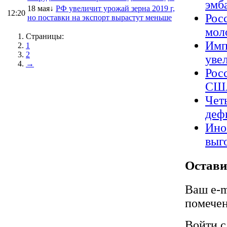
эмб
18 мая↓
РФ увеличит урожай зерна 2019 г,
12:20
Рос
но поставки на экспорт вырастут меньше
мол
Страницы:
Имп
1
2
уве
→
Рос
США
Чет
деф
Ино
выг
Остави
Ваш e-m
помече
Войти 