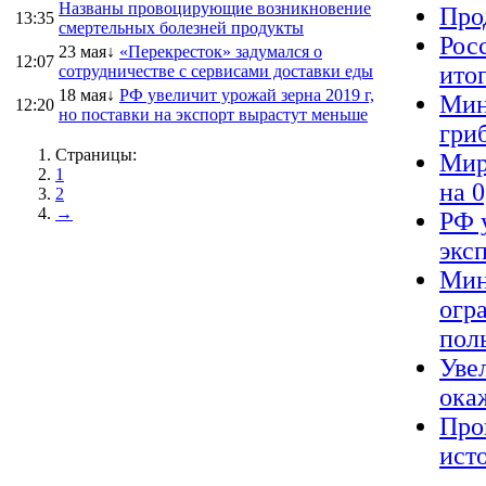
Названы провоцирующие возникновение
Про
13:35
смертельных болезней продукты
Рос
23 мая↓
«Перекресток» задумался о
12:07
ито
сотрудничестве с сервисами доставки еды
18 мая↓
РФ увеличит урожай зерна 2019 г,
Мин
12:20
но поставки на экспорт вырастут меньше
гриб
Страницы:
Мир
1
на 
2
→
РФ 
экс
Мин
огр
пол
Уве
ока
Про
ист