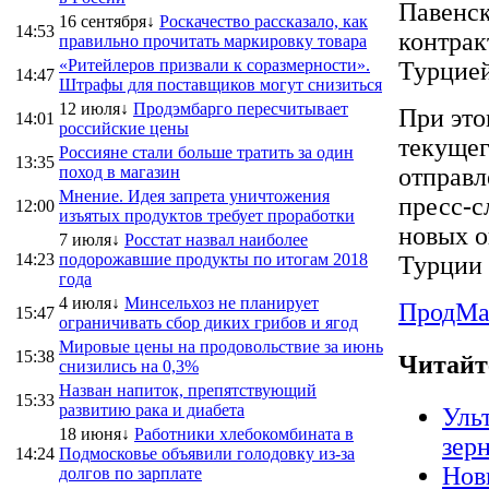
Павенск
16 сентября↓
Роскачество рассказало, как
14:53
контрак
правильно прочитать маркировку товара
«Ритейлеров призвали к соразмерности».
Турцией
14:47
Штрафы для поставщиков могут снизиться
12 июля↓
Продэмбарго пересчитывает
При это
14:01
российские цены
текущег
Россияне стали больше тратить за один
13:35
поход в магазин
отправл
Мнение. Идея запрета уничтожения
пресс-с
12:00
изъятых продуктов требует проработки
новых о
7 июля↓
Росстат назвал наиболее
14:23
подорожавшие продукты по итогам 2018
Турции 
года
4 июля↓
Минсельхоз не планирует
ПродMa
15:47
ограничивать сбор диких грибов и ягод
Мировые цены на продовольствие за июнь
15:38
Читайт
снизились на 0,3%
Назван напиток, препятствующий
15:33
развитию рака и диабета
Уль
18 июня↓
Работники хлебокомбината в
зер
14:24
Подмосковье объявили голодовку из-за
Нов
долгов по зарплате