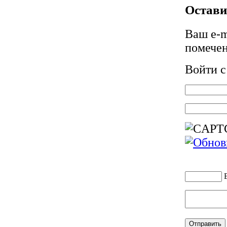
Остави
Ваш e-m
помече
Войти 