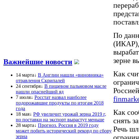
перераб
предста
поставл
По данн
(ИКАР),
вырабат
зерне в
Важнейшие новости
Как счи
14 марта↓
В Англии нашли «виновника»
отравления Скрипалей
огранич
24 сентября↓
В пищевом пальмовом масле
Россией
нашли опаснейший яд
7 июля↓
Росстат назвал наиболее
finmarke
подорожавшие продукты по итогам 2018
года
Как соо
18 мая↓
РФ увеличит урожай зерна 2019 г,
снять з
но поставки на экспорт вырастут меньше
28 марта↓
Прогноз. Россия в 2019 году
Речь шл
может побить исторический рекорд по сбору
огранич
зерна