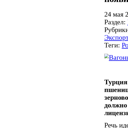
24 мая 
Раздел:
Рубрик
Экспор
Теги:
Р
Турция
пшениц
зернов
должно
лиценз
Речь ид