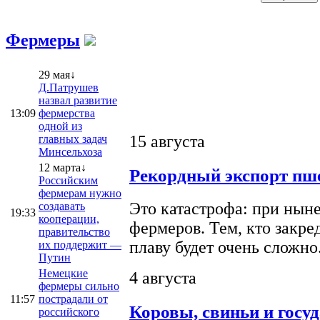
Фермеры
29 мая↓
Д.Патрушев
назвал развитие
13:09
фермерства
одной из
15 августа
главных задач
Минсельхоза
12 марта↓
Рекордный экспорт пше
Российским
фермерам нужно
Это катастрофа: при ныне
создавать
19:33
кооперации,
фермеров. Тем, кто закре
правительство
плаву будет очень сложно
их поддержит —
Путин
Немецкие
4 августа
фермеры сильно
11:57
пострадали от
Коровы, свиньи и госу
российского