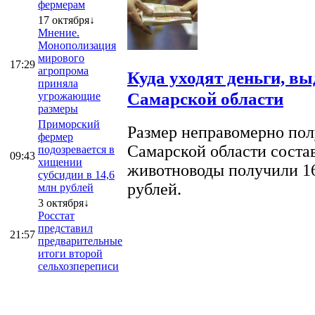
фермерам
17 октября↓
Мнение.
Монополизация
мирового
17:29
агропрома
Куда уходят деньги, в
приняла
Самарской области
угрожающие
размеры
Приморский
Размер неправомерно полу
фермер
Самарской области соста
подозревается в
09:43
хищении
животноводы получили 16
субсидии в 14,6
рублей.
млн рублей
3 октября↓
Росстат
представил
21:57
предварительные
итоги второй
сельхозпереписи