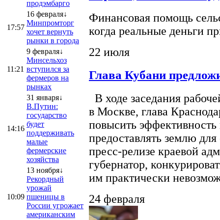
продэмбарго
16 февраля↓
Финансовая помощь сельс
Минпромторг
17:57
когда реальные деньги п
хочет вернуть
рынки в города
22 июля
9 февраля↓
Минсельхоз
11:21
вступился за
Глава Кубани предложи
фермеров на
рынках
В ходе заседания рабоче
31 января↓
В.Путин:
в Москве, глава Краснод
государство
повысить эффективность 
будет
14:16
поддерживать
предоставлять землю для 
малые
пресс-релизе краевой ад
фермерские
хозяйства
губернатор, конкурироват
13 ноября↓
им практически невозможно
Рекордный
урожай
10:09
пшеницы в
24 февраля
России угрожает
американским