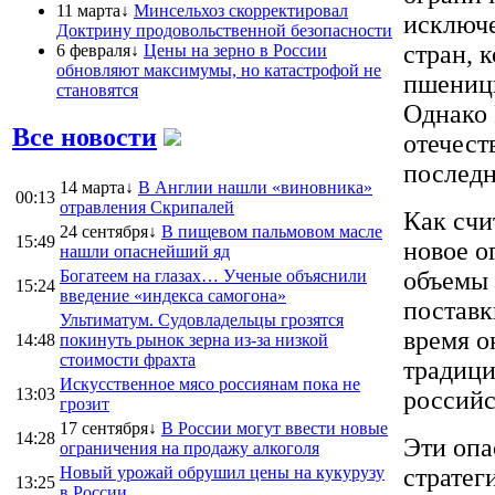
11 марта↓
Минсельхоз скорректировал
исключе
Доктрину продовольственной безопасности
стран, 
6 февраля↓
Цены на зерно в России
обновляют максимумы, но катастрофой не
пшеницы
становятся
Однако 
Все новости
отечест
последн
14 марта↓
В Англии нашли «виновника»
00:13
отравления Скрипалей
Как счи
24 сентября↓
В пищевом пальмовом масле
15:49
новое о
нашли опаснейший яд
Богатеем на глазах… Ученые объяснили
объемы 
15:24
введение «индекса самогона»
поставк
Ультиматум. Судовладельцы грозятся
время о
14:48
покинуть рынок зерна из-за низкой
стоимости фрахта
традици
Искусственное мясо россиянам пока не
13:03
российс
грозит
17 сентября↓
В России могут ввести новые
14:28
Эти опа
ограничения на продажу алкоголя
Новый урожай обрушил цены на кукурузу
стратег
13:25
в России