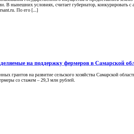
и. В нынешних условиях, считает губернатор, конкурировать с 
nt.ru. По его [...]
ыделяемые на поддержку фермеров в Самарской об
нных грантов на развитие сельского хозяйства Самарской облас
ермеры со стажем – 29,3 млн рублей.