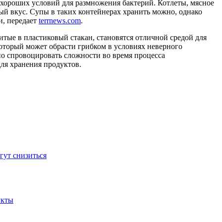
 хороших условий для размножения бактерий. Котлеты, мясное
ый вкус. Супы в таких контейнерах хранить можно, однако
и, передает
terrnews.com
.
итые в пластиковый стакан, становятся отличной средой для
оторый может обрасти грибком в условиях неверного
о спровоцировать сложности во время процесса
ля хранения продуктов.
гут снизиться
укты