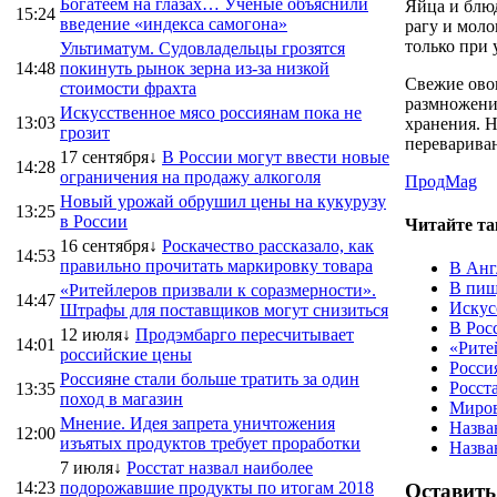
Богатеем на глазах… Ученые объяснили
Яйца и блюд
15:24
введение «индекса самогона»
рагу и моло
только при 
Ультиматум. Судовладельцы грозятся
14:48
покинуть рынок зерна из-за низкой
Свежие овощ
стоимости фрахта
размножени
Искусственное мясо россиянам пока не
13:03
хранения. 
грозит
переварива
17 сентября↓
В России могут ввести новые
14:28
ограничения на продажу алкоголя
ПродMag
Новый урожай обрушил цены на кукурузу
13:25
в России
Читайте та
16 сентября↓
Роскачество рассказало, как
14:53
правильно прочитать маркировку товара
В Анг
В пищ
«Ритейлеров призвали к соразмерности».
14:47
Искус
Штрафы для поставщиков могут снизиться
В Рос
12 июля↓
Продэмбарго пересчитывает
14:01
«Рите
российские цены
Росси
Россияне стали больше тратить за один
Росст
13:35
поход в магазин
Миров
Мнение. Идея запрета уничтожения
Назва
12:00
изъятых продуктов требует проработки
Назва
7 июля↓
Росстат назвал наиболее
14:23
подорожавшие продукты по итогам 2018
Оставить