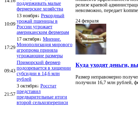
14:16
поддерживать малые
релизе краевой администраци
фермерские хозяйства
невозможно, передает kommersa
13 ноября↓
Рекордный
24 февраля
урожай пшеницы в
10:09
России угрожает
американским фермерам
17 октября↓
Мнение.
Монополизация мирового
17:29
агропрома приняла
угрожающие размеры
Приморский фермер
Куда уходят деньги, в
подозревается в хищении
09:43
субсидии в 14,6 млн
Размер неправомерно получе
рублей
получили 16,7 млн рублей, ф
3 октября↓
Росстат
представил
21:57
предварительные итоги
второй сельхозпереписи