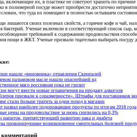
а, включающие их, в пластике не советуют хранить по причине
ко в полимерной посуде может приобрести достаточно неприятн
условии, что туда их помещают в полностью остывшем состояни
и лишаются своих полезных свойств, а горячие кофе и чай, нал
я бактерий. Ученые включили в соответствующий список сыр, к
Несоблюдение требований к содержанию продовольствия способн
ния пищи в ЖКТ. Ученые призвали тщательно выбирать посуду д
кже:
лии нашли «виновника» отравления Скрипалей
евом пальмовом масле нашли опаснейший яд
ственное мясо россиянам пока не грозит
сии могут ввести новые ограничения на продажу алкоголя
йлеров призвали к соразмерности». Штрафы для поставщиков мо
яне стали больше тратить за один поход в магазин
ат назвал наиболее подорожавшие продукты по итогам 2018 года
ые цены на продовольствие за июнь снизились на 0,3%
н напиток, препятствующий развитию рака и диабета
ны провоцирующие возникновение смертельных болезней прод
 комментарий