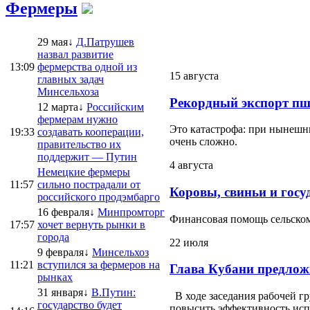
Фермеры
29 мая↓
Д.Патрушев
назвал развитие
13:09
фермерства одной из
15 августа
главных задач
Минсельхоза
Рекордный экспорт пш
12 марта↓
Российским
фермерам нужно
Это катастрофа: при нынешни
19:33
создавать кооперации,
очень сложно.
правительство их
поддержит — Путин
4 августа
Немецкие фермеры
11:57
сильно пострадали от
Коровы, свиньи и госу
российского продэмбарго
16 февраля↓
Минпромторг
Финансовая помощь сельскому
17:57
хочет вернуть рынки в
города
22 июля
9 февраля↓
Минсельхоз
11:21
вступился за фермеров на
Глава Кубани предлож
рынках
31 января↓
В.Путин:
В ходе заседания рабочей г
государство будет
повысить эффективность испо