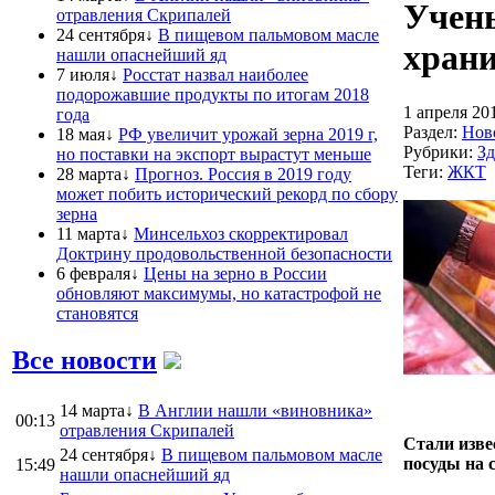
Учены
отравления Скрипалей
24 сентября↓
В пищевом пальмовом масле
храни
нашли опаснейший яд
7 июля↓
Росстат назвал наиболее
подорожавшие продукты по итогам 2018
1 апреля 20
года
Раздел:
Нов
18 мая↓
РФ увеличит урожай зерна 2019 г,
Рубрики:
Зд
но поставки на экспорт вырастут меньше
Теги:
ЖКТ
28 марта↓
Прогноз. Россия в 2019 году
может побить исторический рекорд по сбору
зерна
11 марта↓
Минсельхоз скорректировал
Доктрину продовольственной безопасности
6 февраля↓
Цены на зерно в России
обновляют максимумы, но катастрофой не
становятся
Все новости
14 марта↓
В Англии нашли «виновника»
00:13
отравления Скрипалей
Стали изве
24 сентября↓
В пищевом пальмовом масле
посуды на 
15:49
нашли опаснейший яд