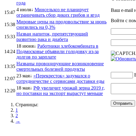
года
4 июля↓
Минсельхоз не планирует
Ваш e-mail 
15:47
ограничивать сбор диких грибов и ягод
Войти с п
Мировые цены на продовольствие за июнь
15:38
снизились на 0,3%
Назван напиток, препятствующий
15:33
развитию рака и диабета
18 июня↓
Работники хлебокомбината в
14:24
Подмосковье объявили голодовку из-за
долгов по зарплате
Названы провоцирующие возникновение
13:35
смертельных болезней продукты
23 мая↓
«Перекресток» задумался о
12:07
сотрудничестве с сервисами доставки еды
18 мая↓
РФ увеличит урожай зерна 2019 г,
12:20
но поставки на экспорт вырастут меньше
Страницы:
1
2
→