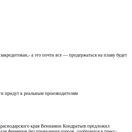
закредитован,- а это почти все — продержаться на плаву будет
ьги придут к реальным производителям
 Краснодарского края Вениамин Кондратьев предложил
ля фермеров без проведения торгов, сообщается в пресс-