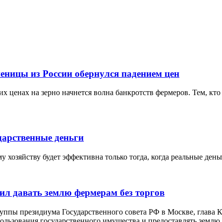
еницы из России обернулся падением цен
х ценах на зерно начнется волна банкротств фермеров. Тем, кто 
дарственные деньги
 хозяйству будет эффективна только тогда, когда реальные ден
ил давать землю фермерам без торгов
руппы президиума Государственного совета РФ в Москве, глава
льзования государственного имущества и предоставлять землю д