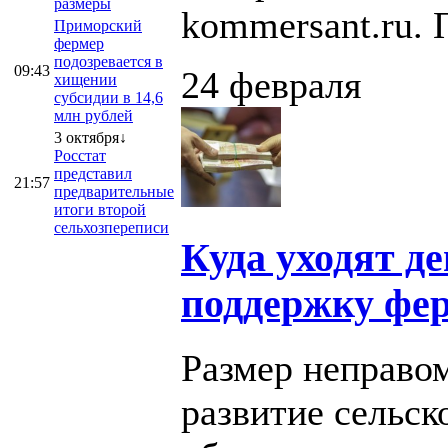
размеры
kommersant.ru. П
Приморский
фермер
подозревается в
09:43
24 февраля
хищении
субсидии в 14,6
млн рублей
3 октября↓
Росстат
представил
21:57
предварительные
итоги второй
сельхозпереписи
Куда уходят д
поддержку фер
Размер неправо
развитие сельск