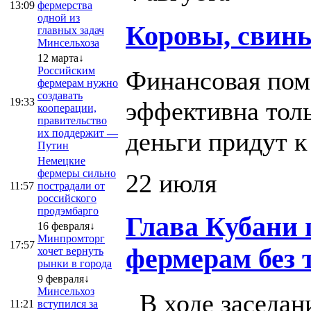
13:09
фермерства
одной из
Коровы, свинь
главных задач
Минсельхоза
12 марта↓
Российским
Финансовая пом
фермерам нужно
создавать
19:33
эффективна толь
кооперации,
правительство
деньги придут 
их поддержит —
Путин
Немецкие
фермеры сильно
22 июля
11:57
пострадали от
российского
продэмбарго
Глава Кубани 
16 февраля↓
Минпромторг
17:57
фермерам без 
хочет вернуть
рынки в города
9 февраля↓
Минсельхоз
В ходе заседан
11:21
вступился за