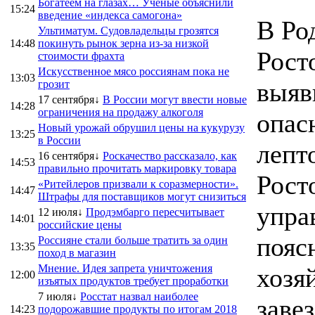
Богатеем на глазах… Ученые объяснили
15:24
введение «индекса самогона»
В Ро
Ультиматум. Судовладельцы грозятся
14:48
покинуть рынок зерна из-за низкой
Рост
стоимости фрахта
Искусственное мясо россиянам пока не
13:03
выяв
грозит
17 сентября↓
В России могут ввести новые
14:28
ограничения на продажу алкоголя
опас
Новый урожай обрушил цены на кукурузу
13:25
в России
лепт
16 сентября↓
Роскачество рассказало, как
14:53
правильно прочитать маркировку товара
Рост
«Ритейлеров призвали к соразмерности».
14:47
Штрафы для поставщиков могут снизиться
упра
12 июля↓
Продэмбарго пересчитывает
14:01
российские цены
пояс
Россияне стали больше тратить за один
13:35
поход в магазин
Мнение. Идея запрета уничтожения
хозя
12:00
изъятых продуктов требует проработки
7 июля↓
Росстат назвал наиболее
завез
14:23
подорожавшие продукты по итогам 2018