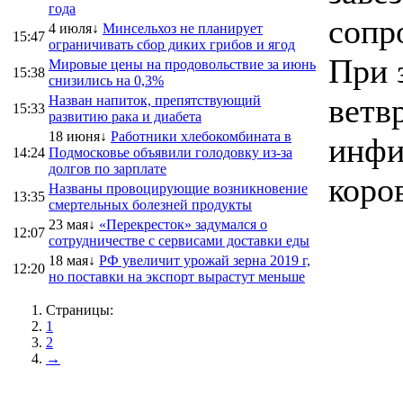
года
сопр
4 июля↓
Минсельхоз не планирует
15:47
ограничивать сбор диких грибов и ягод
При 
Мировые цены на продовольствие за июнь
15:38
снизились на 0,3%
ветв
Назван напиток, препятствующий
15:33
развитию рака и диабета
18 июня↓
Работники хлебокомбината в
инфи
14:24
Подмосковье объявили голодовку из-за
долгов по зарплате
коров
Названы провоцирующие возникновение
13:35
смертельных болезней продукты
23 мая↓
«Перекресток» задумался о
12:07
сотрудничестве с сервисами доставки еды
18 мая↓
РФ увеличит урожай зерна 2019 г,
12:20
но поставки на экспорт вырастут меньше
Страницы:
1
2
→