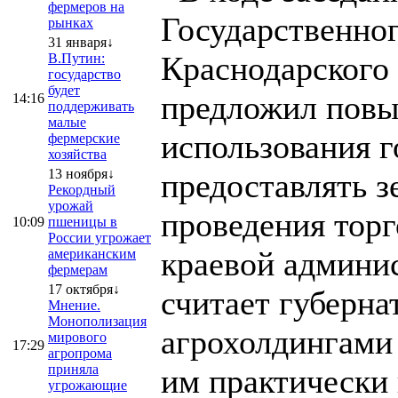
фермеров на
Государственног
рынках
31 января↓
Краснодарского
В.Путин:
государство
будет
предложил повы
14:16
поддерживать
малые
использования 
фермерские
хозяйства
13 ноября↓
предоставлять з
Рекордный
урожай
проведения торг
10:09
пшеницы в
России угрожает
краевой админи
американским
фермерам
17 октября↓
считает губерна
Мнение.
Монополизация
агрохолдингами 
мирового
17:29
агропрома
приняла
им практически 
угрожающие