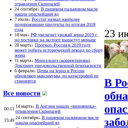
отравления Скрипалей
24 сентября↓
В пищевом пальмовом масле
нашли опаснейший яд
7 июля↓
Росстат назвал наиболее
подорожавшие продукты по итогам 2018
года
23 и
18 мая↓
РФ увеличит урожай зерна 2019 г,
но поставки на экспорт вырастут меньше
28 марта↓
Прогноз. Россия в 2019 году
может побить исторический рекорд по сбору
зерна
11 марта↓
Минсельхоз скорректировал
Доктрину продовольственной безопасности
6 февраля↓
Цены на зерно в России
обновляют максимумы, но катастрофой не
В Ро
становятся
Все новости
обна
опас
14 марта↓
В Англии нашли «виновника»
00:13
отравления Скрипалей
24 сентября↓
В пищевом пальмовом масле
забо
15:49
нашли опаснейший яд