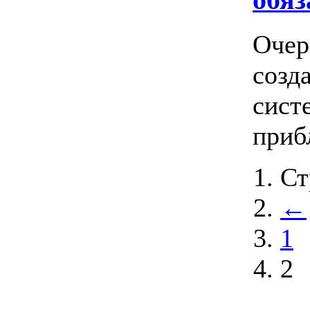
обяз
Очер
созд
сист
приб
Ст
←
1
2