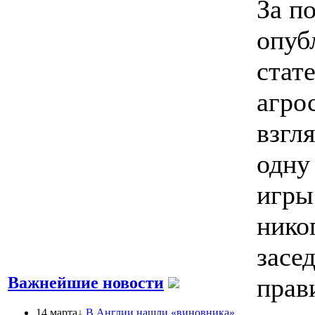
За п
опуб
стат
агро
взгл
одну
игры
нико
засе
прав
Важнейшие новости
14 марта↓
В Англии нашли «виновника»