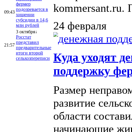
фермер
kommersant.ru. П
подозревается в
09:43
хищении
субсидии в 14,6
24 февраля
млн рублей
3 октября↓
Росстат
представил
21:57
предварительные
итоги второй
Куда уходят д
сельхозпереписи
поддержку фер
Размер неправо
развитие сельск
области состави
начинающие жив