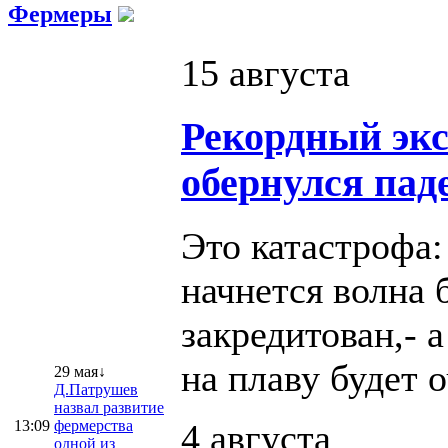
Фермеры
15 августа
Рекордный эк
обернулся пад
Это катастрофа:
начнется волна 
закредитован,- 
на плаву будет 
29 мая↓
Д.Патрушев
назвал развитие
13:09
фермерства
4 августа
одной из