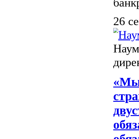
банк
26 с
Наум
дире
«Мы 
стра
дву
обяз