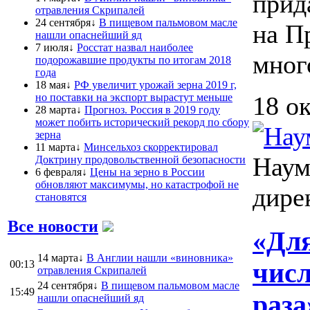
прид
отравления Скрипалей
24 сентября↓
В пищевом пальмовом масле
на П
нашли опаснейший яд
7 июля↓
Росстат назвал наиболее
много
подорожавшие продукты по итогам 2018
года
18 мая↓
РФ увеличит урожай зерна 2019 г,
но поставки на экспорт вырастут меньше
18 о
28 марта↓
Прогноз. Россия в 2019 году
может побить исторический рекорд по сбору
зерна
11 марта↓
Минсельхоз скорректировал
Наум
Доктрину продовольственной безопасности
6 февраля↓
Цены на зерно в России
обновляют максимумы, но катастрофой не
дире
становятся
Все новости
«Для
14 марта↓
В Англии нашли «виновника»
00:13
числ
отравления Скрипалей
24 сентября↓
В пищевом пальмовом масле
15:49
раза
нашли опаснейший яд