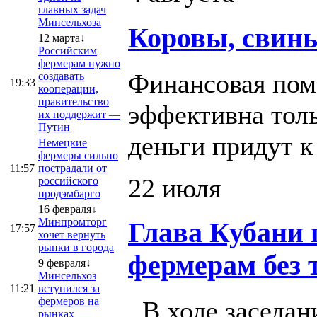
главных задач
Минсельхоза
Коровы, свинь
12 марта↓
Российским
фермерам нужно
Финансовая пом
создавать
19:33
кооперации,
правительство
эффективна толь
их поддержит —
Путин
деньги придут 
Немецкие
фермеры сильно
11:57
пострадали от
22 июля
российского
продэмбарго
16 февраля↓
Минпромторг
Глава Кубани 
17:57
хочет вернуть
рынки в города
фермерам без 
9 февраля↓
Минсельхоз
11:21
вступился за
фермеров на
В ходе заседан
рынках