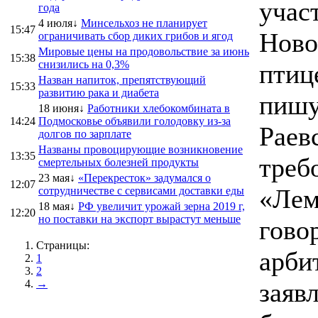
учас
года
4 июля↓
Минсельхоз не планирует
15:47
Ново
ограничивать сбор диких грибов и ягод
Мировые цены на продовольствие за июнь
15:38
снизились на 0,3%
птиц
Назван напиток, препятствующий
15:33
развитию рака и диабета
пишу
18 июня↓
Работники хлебокомбината в
14:24
Подмосковье объявили голодовку из-за
Раев
долгов по зарплате
Названы провоцирующие возникновение
13:35
треб
смертельных болезней продукты
23 мая↓
«Перекресток» задумался о
12:07
«Лем
сотрудничестве с сервисами доставки еды
18 мая↓
РФ увеличит урожай зерна 2019 г,
12:20
но поставки на экспорт вырастут меньше
гово
Страницы:
арби
1
2
→
заяв