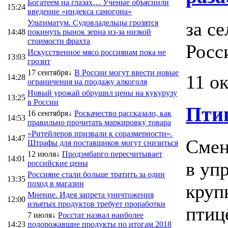
Богатеем на глазах… Ученые объяснили
15:24
введение «индекса самогона»
Ультиматум. Судовладельцы грозятся
за с
14:48
покинуть рынок зерна из-за низкой
стоимости фрахта
Росс
Искусственное мясо россиянам пока не
13:03
грозит
17 сентября↓
В России могут ввести новые
11 о
14:28
ограничения на продажу алкоголя
Новый урожай обрушил цены на кукурузу
13:25
в России
Пти
16 сентября↓
Роскачество рассказало, как
14:53
правильно прочитать маркировку товара
«Ритейлеров призвали к соразмерности».
14:47
Смен
Штрафы для поставщиков могут снизиться
12 июля↓
Продэмбарго пересчитывает
14:01
в уп
российские цены
Россияне стали больше тратить за один
13:35
поход в магазин
круп
Мнение. Идея запрета уничтожения
12:00
изъятых продуктов требует проработки
птиц
7 июля↓
Росстат назвал наиболее
14:23
подорожавшие продукты по итогам 2018