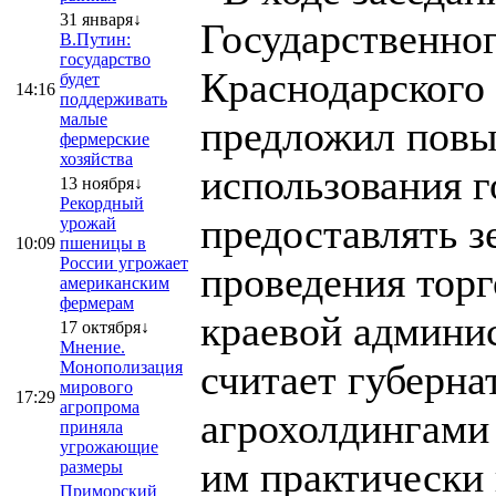
31 января↓
Государственног
В.Путин:
государство
Краснодарского
будет
14:16
поддерживать
малые
предложил повы
фермерские
хозяйства
использования 
13 ноября↓
Рекордный
предоставлять з
урожай
10:09
пшеницы в
России угрожает
проведения торг
американским
фермерам
краевой админи
17 октября↓
Мнение.
считает губерна
Монополизация
мирового
17:29
агропрома
агрохолдингами 
приняла
угрожающие
им практически 
размеры
Приморский