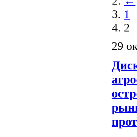
←
1
2
29 о
Диск
агро
остр
рын
про