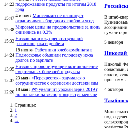
14:23
подорожавшие продукты по итогам 2018
Российск
года
4 июля↓
Минсельхоз не планирует
В штаб-ква
15:47
ограничивать сбор диких грибов и ягод
Кузнецовым
Мировые цены на продовольствие за июнь
ассоциации
15:38
снизились на 0,3%
гуманитарны
Назван напиток, препятствующий
15:33
5 декабря
развитию рака и диабета
18 июня↓
Работники хлебокомбината в
Николай 
14:24
Подмосковье объявили голодовку из-за
долгов по зарплате
Николай Фе
Названы провоцирующие возникновение
13:35
областями, 
смертельных болезней продукты
власти, сел
23 мая↓
«Перекресток» задумался о
программы д
12:07
сотрудничестве с сервисами доставки еды
18 мая↓
РФ увеличит урожай зерна 2019 г,
4 октября
12:20
но поставки на экспорт вырастут меньше
Тамбовск
Страницы:
1
Минсельхоз
2
подразделе
→
сельхозпрод
хозяйства Р