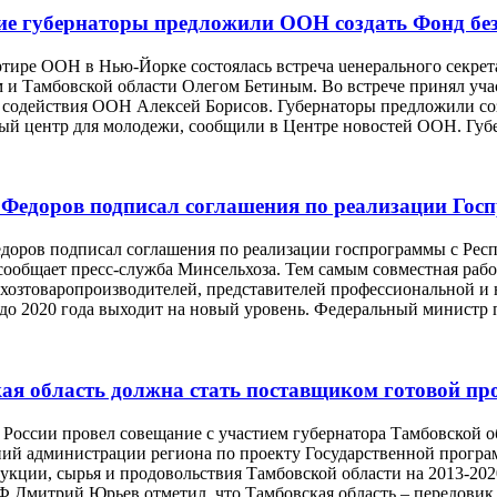
ие губернаторы предложили ООН создать Фонд бе
ртире ООН в Нью-Йорке состоялась встреча uенерального секрет
 и Тамбовской области Олегом Бетиным. Во встрече принял учас
 содействия ООН Алексей Борисов. Губернаторы предложили со
й центр для молодежи, сообщили в Центре новостей ООН. Губер
Федоров подписал соглашения по реализации Госп
доров подписал соглашения по реализации госпрограммы с Респ
сообщает пресс-служба Минсельхоза. Тем самым совместная рабо
ьхозтоваропроизводителей, представителей профессиональной и
о 2020 года выходит на новый уровень. Федеральный министр по
ая область должна стать поставщиком готовой пр
 России провел совещание с участием губернатора Тамбовской 
ний администрации региона по проекту Государственной програм
укции, сырья и продовольствия Тамбовской области на 2013-202
Ф Дмитрий Юрьев отметил, что Тамбовская область – передовик п