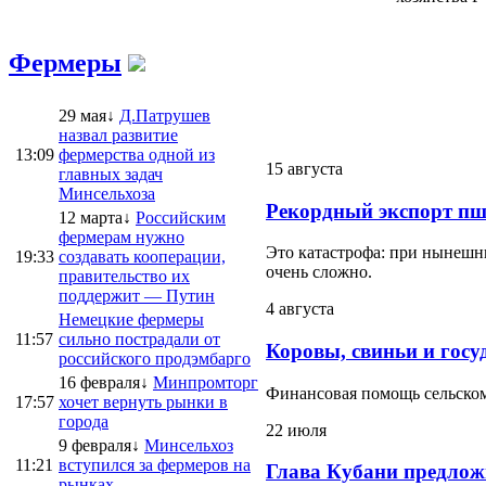
Фермеры
29 мая↓
Д.Патрушев
назвал развитие
13:09
фермерства одной из
15 августа
главных задач
Минсельхоза
Рекордный экспорт пш
12 марта↓
Российским
фермерам нужно
Это катастрофа: при нынешни
19:33
создавать кооперации,
очень сложно.
правительство их
поддержит — Путин
4 августа
Немецкие фермеры
11:57
сильно пострадали от
Коровы, свиньи и госу
российского продэмбарго
16 февраля↓
Минпромторг
Финансовая помощь сельскому
17:57
хочет вернуть рынки в
города
22 июля
9 февраля↓
Минсельхоз
11:21
вступился за фермеров на
Глава Кубани предлож
рынках