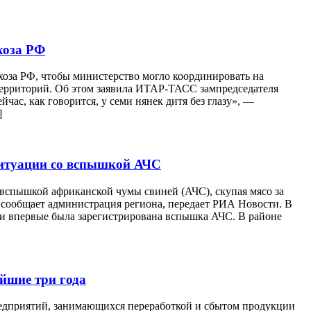
хоза РФ
за РФ, чтобы министерство могло координировать на
территорий. Об этом заявила ИТАР-ТАСС зампредседателя
час, как говорится, у семи нянек дитя без глазу», —
]
ситуации со вспышкой АЧС
вспышкой африканской чумы свиней (АЧС), скупая мясо за
 сообщает администрация региона, передает РИА Новости. В
сти впервые была зарегистрирована вспышка АЧС. В районе
йшие три года
предприятий, занимающихся переработкой и сбытом продукции