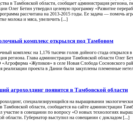
тва в Тамбовской области, сообщает администрация региона, п
ции Олег Бетин утвердил целевую программу «Развитие перераб
Программа рассчитана на 2013-2015 годы. Ее задача — помочь а
ке молока и мяса, увеличить [...]
лочный комплекс открылся под Тамбовом
чный комплекс на 1,176 тысячи голов дойного стада открылся в
ция региона. Глава администрации Тамбовской области Олег Бе
«Агрофирма «Жупиков» в селе Новая Слобода Сосновского рай
ля реализации проекта в Дании были закуплены племенные нетели
ий агрохолдинг появится в Тамбовской области
рохолдинг, специализирующийся на выращивании экологически 
 в Тамбовской области, сообщается на сайте администрации Там
ял участие в совещании по вопросу «О новых технологиях выращ
й области. Губернатор выступил на совещании с докладом [...]