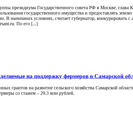
руппы президиума Государственного совета РФ в Москве, глава
льзования государственного имущества и предоставлять землю д
и. В нынешних условиях, считает губернатор, конкурировать с 
nt.ru. По его [...]
ыделяемые на поддержку фермеров в Самарской об
нных грантов на развитие сельского хозяйства Самарской облас
ермеры со стажем – 29,3 млн рублей.