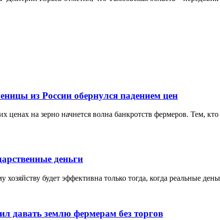
еницы из России обернулся падением цен
х ценах на зерно начнется волна банкротств фермеров. Тем, кто 
дарственные деньги
 хозяйству будет эффективна только тогда, когда реальные ден
ил давать землю фермерам без торгов