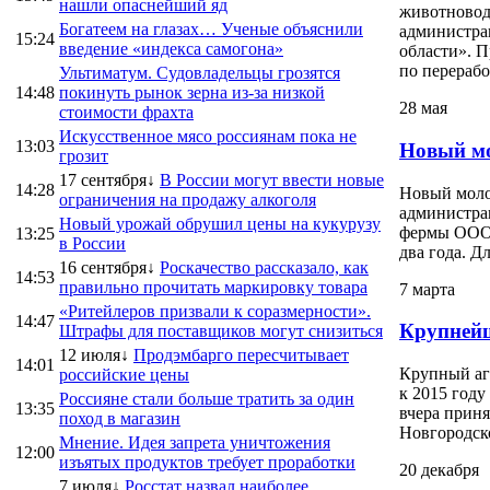
нашли опаснейший яд
животноводс
Богатеем на глазах… Ученые объяснили
администра
15:24
введение «индекса самогона»
области». 
по переработ
Ультиматум. Судовладельцы грозятся
14:48
покинуть рынок зерна из-за низкой
28 мая
стоимости фрахта
Искусственное мясо россиянам пока не
13:03
Новый мо
грозит
17 сентября↓
В России могут ввести новые
14:28
Новый моло
ограничения на продажу алкоголя
администра
Новый урожай обрушил цены на кукурузу
фермы ООО 
13:25
в России
два года. Д
16 сентября↓
Роскачество рассказало, как
14:53
правильно прочитать маркировку товара
7 марта
«Ритейлеров призвали к соразмерности».
14:47
Крупнейш
Штрафы для поставщиков могут снизиться
12 июля↓
Продэмбарго пересчитывает
14:01
Крупный аг
российские цены
к 2015 году
Россияне стали больше тратить за один
13:35
вчера прин
поход в магазин
Новгородско
Мнение. Идея запрета уничтожения
12:00
изъятых продуктов требует проработки
20 декабря
7 июля↓
Росстат назвал наиболее