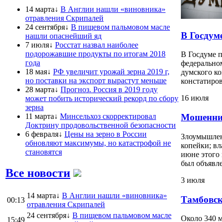
14 марта↓
В Англии нашли «виновника»
отравления Скрипалей
24 сентября↓
В пищевом пальмовом масле
В Госдум
нашли опаснейший яд
7 июля↓
Росстат назвал наиболее
подорожавшие продукты по итогам 2018
В Госдуме 
года
федерально
18 мая↓
РФ увеличит урожай зерна 2019 г,
думского ко
но поставки на экспорт вырастут меньше
констатиров
28 марта↓
Прогноз. Россия в 2019 году
16 июля
может побить исторический рекорд по сбору
зерна
11 марта↓
Минсельхоз скорректировал
Мошенник
Доктрину продовольственной безопасности
6 февраля↓
Цены на зерно в России
Злоумышлен
обновляют максимумы, но катастрофой не
копейки; в
становятся
июне этого 
был объявле
Все новости
3 июля
14 марта↓
В Англии нашли «виновника»
Тамбовск
00:13
отравления Скрипалей
24 сентября↓
В пищевом пальмовом масле
Около 340 
15:49