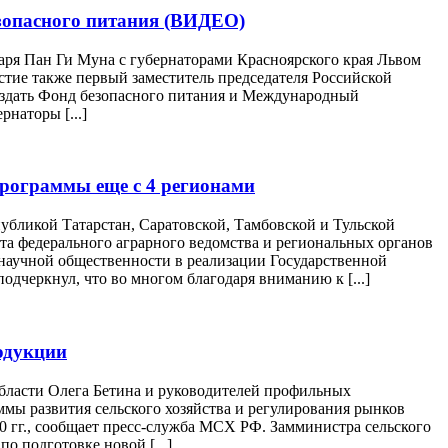
зопасного питания (ВИДЕО)
аря Пан Ги Муна с губернаторами Красноярского края Львом
тие также первый заместитель председателя Российской
здать Фонд безопасного питания и Международный
наторы [...]
рограммы еще с 4 регионами
убликой Татарстан, Саратовской, Тамбовской и Тульской
та федерального аграрного ведомства и региональных органов
 научной общественности в реализации Государственной
дчеркнул, что во многом благодаря вниманию к [...]
одукции
области Олега Бетина и руководителей профильных
мы развития сельского хозяйства и регулирования рынков
0 гг., сообщает пресс-служба МСХ РФ. Замминистра сельского
о подготовке новой [...]