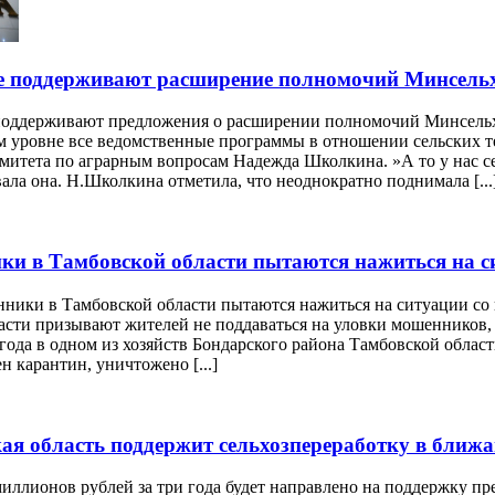
е поддерживают расширение полномочий Минсель
поддерживают предложения о расширении полномочий Минсельхо
м уровне все ведомственные программы в отношении сельских 
митета по аграрным вопросам Надежда Школкина. »А то у нас сей
ала она. Н.Школкина отметила, что неоднократно поднимала [...
и в Тамбовской области пытаются нажиться на 
ники в Тамбовской области пытаются нажиться на ситуации со 
ласти призывают жителей не поддаваться на уловки мошенников,
года в одном из хозяйств Бондарского района Тамбовской обла
н карантин, уничтожено [...]
ая область поддержит сельхозпереработку в ближа
миллионов рублей за три года будет направлено на поддержку 