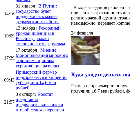
31 января↓
В.Путин:
В ходе заседания рабочей г
государство будет
повысить эффективность испо
14:16
поддерживать малые
релизе краевой администраци
фермерские хозяйства
невозможно, передает kommersa
13 ноября↓
Рекордный
24 февраля
урожай пшеницы в
10:09
России угрожает
американским фермерам
17 октября↓
Мнение.
Монополизация мирового
17:29
агропрома приняла
угрожающие размеры
Приморский фермер
Куда уходят деньги, в
подозревается в хищении
09:43
субсидии в 14,6 млн
Размер неправомерно получе
рублей
получили 16,7 млн рублей, ф
3 октября↓
Росстат
представил
21:57
предварительные итоги
второй сельхозпереписи