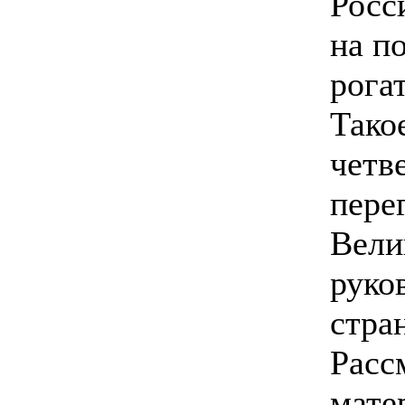
Росс
на п
рога
Тако
четв
пере
Вели
руко
стра
Расс
мате