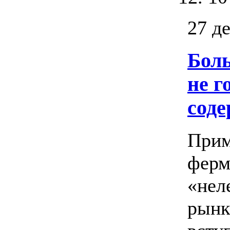
27 д
Бол
не г
соде
Прим
ферм
«нел
рынк