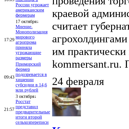
проведения торг
России угрожает
краевой админи
американским
фермерам
17 октября↓
считает губерна
Мнение.
Монополизация
агрохолдингами 
мирового
17:29
агропрома
приняла
им практически 
угрожающие
размеры
kommersant.ru. П
Приморский
фермер
подозревается в
09:43
24 февраля
хищении
субсидии в 14,6
млн рублей
3 октября↓
Росстат
представил
21:57
предварительные
итоги второй
сельхозпереписи