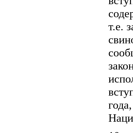
всту
соде
т.е. 
свин
сооб
зако
испо
вступ
года,
Наци