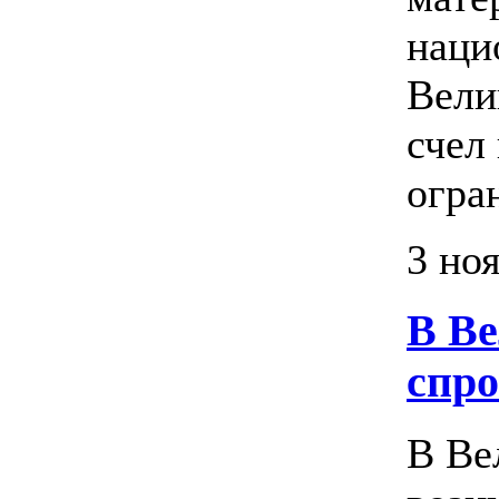
наци
Вели
счел
огран
3 но
В В
спро
В Ве