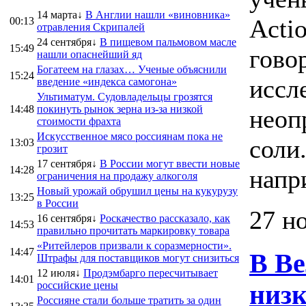
14 марта↓
В Англии нашли «виновника»
Actio
00:13
отравления Скрипалей
24 сентября↓
В пищевом пальмовом масле
15:49
говор
нашли опаснейший яд
Богатеем на глазах… Ученые объяснили
15:24
иссл
введение «индекса самогона»
Ультиматум. Судовладельцы грозятся
14:48
покинуть рынок зерна из-за низкой
неоп
стоимости фрахта
Искусственное мясо россиянам пока не
соли
13:03
грозит
17 сентября↓
В России могут ввести новые
14:28
напр
ограничения на продажу алкоголя
Новый урожай обрушил цены на кукурузу
13:25
в России
27 н
16 сентября↓
Роскачество рассказало, как
14:53
правильно прочитать маркировку товара
«Ритейлеров призвали к соразмерности».
14:47
В В
Штрафы для поставщиков могут снизиться
12 июля↓
Продэмбарго пересчитывает
14:01
российские цены
низк
Россияне стали больше тратить за один