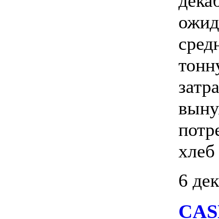
дека
ожид
сред
тонн
затр
выну
потр
хлеб 
6 де
CAS