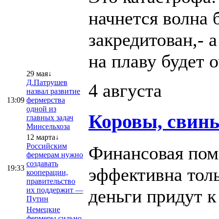
начнется волна 
закредитован,- 
на плаву будет 
29 мая↓
Д.Патрушев
4 августа
назвал развитие
13:09
фермерства
одной из
Коровы, свинь
главных задач
Минсельхоза
12 марта↓
Российским
Финансовая пом
фермерам нужно
создавать
19:33
эффективна толь
кооперации,
правительство
деньги придут 
их поддержит —
Путин
Немецкие
фермеры сильно