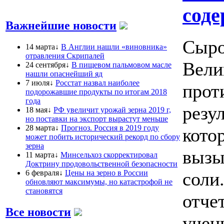
соде
Важнейшие новости
Сыро
14 марта↓
В Англии нашли «виновника»
отравления Скрипалей
Вели
24 сентября↓
В пищевом пальмовом масле
нашли опаснейший яд
7 июля↓
Росстат назвал наиболее
прот
подорожавшие продукты по итогам 2018
года
резу
18 мая↓
РФ увеличит урожай зерна 2019 г,
но поставки на экспорт вырастут меньше
28 марта↓
Прогноз. Россия в 2019 году
кото
может побить исторический рекорд по сбору
зерна
вызы
11 марта↓
Минсельхоз скорректировал
Доктрину продовольственной безопасности
6 февраля↓
Цены на зерно в России
соли
обновляют максимумы, но катастрофой не
становятся
отче
Все новости
учен