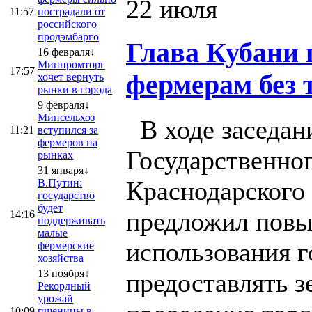
22 июля
11:57
пострадали от
российского
продэмбарго
Глава Кубани 
16 февраля↓
Минпромторг
17:57
фермерам без 
хочет вернуть
рынки в города
9 февраля↓
Минсельхоз
В ходе заседан
11:21
вступился за
фермеров на
Государственног
рынках
31 января↓
Краснодарского
В.Путин:
государство
будет
предложил повы
14:16
поддерживать
малые
использования 
фермерские
хозяйства
13 ноября↓
предоставлять з
Рекордный
урожай
10:09
пшеницы в