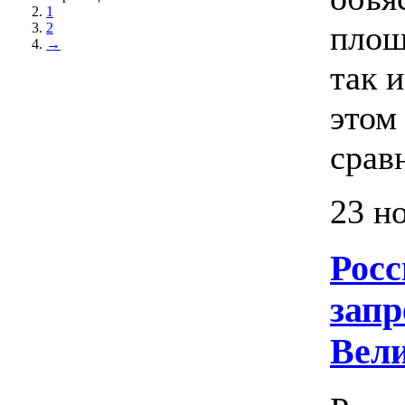
1
площ
2
→
так 
этом
сравн
23 н
Росс
запр
Вел