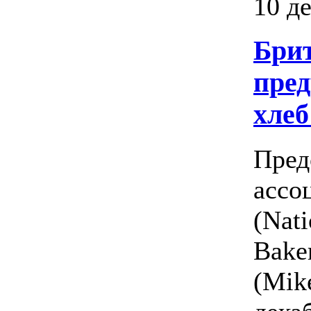
10 д
Бри
пред
хлеб
Пред
ассо
(Nati
Bake
(Mik