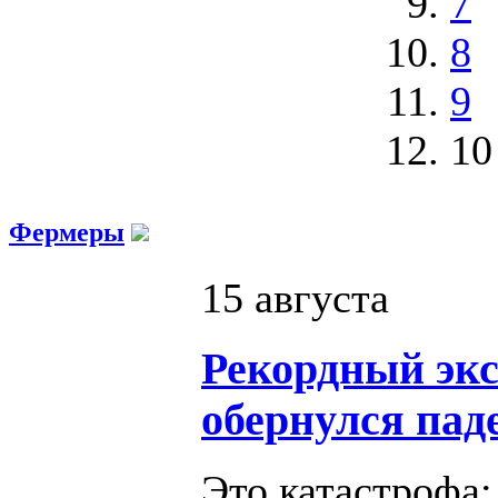
7
8
9
10
Фермеры
15 августа
Рекордный эк
обернулся пад
Это катастрофа: