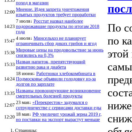
13:35
поход в магазин
посл
Мнение. Идея запрета уничтожения
12:00
изъятых продуктов требует проработки
7 июля↓
Росстат назвал наиболее
По с
14:23
подорожавшие продукты по итогам 2018
года
по к
4 июля↓
Минсельхоз не планирует
15:47
ограничивать сбор диких грибов и ягод
Мировые цены на продовольствие за июнь
этой
15:38
снизились на 0,3%
Назван напиток, препятствующий
самы
15:33
развитию рака и диабета
18 июня↓
Работники хлебокомбината в
пред
14:24
Подмосковье объявили голодовку из-за
долгов по зарплате
сост
Названы провоцирующие возникновение
13:35
смертельных болезней продукты
ниже
23 мая↓
«Перекресток» задумался о
12:07
сотрудничестве с сервисами доставки еды
18 мая↓
РФ увеличит урожай зерна 2019 г,
сниж
12:20
но поставки на экспорт вырастут меньше
объя
Страницы: