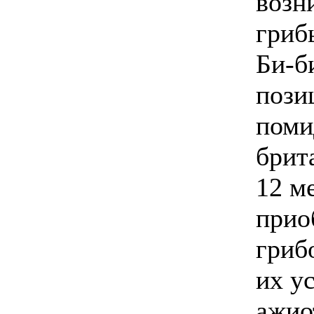
возн
гриб
Би-б
пози
поми
брит
12 м
прио
гриб
их у
ажио