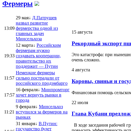
Фермеры
29 мая↓
Д.Патрушев
назвал развитие
13:09
фермерства одной из
15 августа
главных задач
Минсельхоза
Рекордный экспорт пш
12 марта↓
Российским
фермерам нужно
Это катастрофа: при нынешни
19:33
создавать кооперации,
очень сложно.
правительство их
поддержит — Путин
4 августа
Немецкие фермеры
11:57
сильно пострадали от
Коровы, свиньи и госу
российского продэмбарго
16 февраля↓
Минпромторг
Финансовая помощь сельскому
17:57
хочет вернуть рынки в
города
22 июля
9 февраля↓
Минсельхоз
11:21
вступился за фермеров на
Глава Кубани предлож
рынках
31 января↓
В.Путин:
В ходе заседания рабочей г
государство будет
повысить эффективность испо