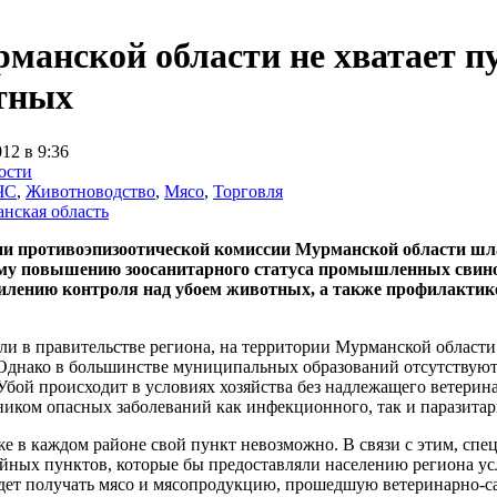
манской области не хватает п
тных
12 в 9:36
ости
ЧС
,
Животноводство
,
Мясо
,
Торговля
нская область
ии противоэпизоотической комиссии Мурманской области шла
му повышению зоосанитарного статуса промышленных свин
силению контроля над убоем животных, а также профилакти
и в правительстве региона, на территории Мурманской области 
Однако в большинстве муниципальных образований отсутствуют 
бой происходит в условиях хозяйства без надлежащего ветерин
ником опасных заболеваний как инфекционного, так и паразитар
е в каждом районе свой пункт невозможно. В связи с этим, сп
йных пунктов, которые бы предоставляли населению региона усл
удет получать мясо и мясопродукцию, прошедшую ветеринарно-