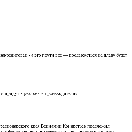
закредитован,- а это почти все — продержаться на плаву будет
ьги придут к реальным производителям
 Краснодарского края Вениамин Кондратьев предложил
ля фермеров без проведения торгов, сообщается в пресс-