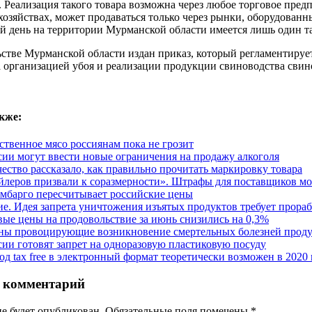
 Реализация такого товара возможна через любое торговое предп
озяйствах, может продаваться только через рынки, оборудован
й день на территории Мурманской области имеется лишь один т
ьстве Мурманской области издан приказ, который регламентируе
а организацией убоя и реализации продукции свиноводства сви
кже:
ственное мясо россиянам пока не грозит
сии могут ввести новые ограничения на продажу алкоголя
чество рассказало, как правильно прочитать маркировку товара
йлеров призвали к соразмерности». Штрафы для поставщиков мо
мбарго пересчитывает российские цены
е. Идея запрета уничтожения изъятых продуктов требует прора
ые цены на продовольствие за июнь снизились на 0,3%
ны провоцирующие возникновение смертельных болезней прод
сии готовят запрет на одноразовую пластиковую посуду
од tax free в электронный формат теоретически возможен в 2020 
 комментарий
не будет опубликован. Обязательные поля помечены
*