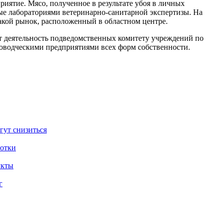
риятие. Мясо, полученное в результате убоя в личных
ные лабораториями ветеринарно-санитарной экспертизы. На
акой рынок, расположенный в областном центре.
т деятельность подведомственных комитету учреждений по
новодческими предприятиями всех форм собственности.
гут снизиться
ботки
укты
г