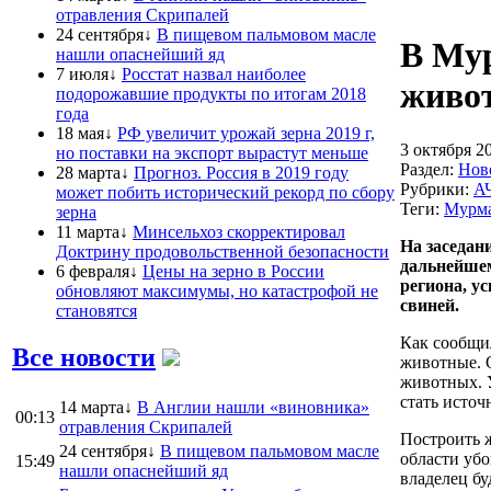
отравления Скрипалей
24 сентября↓
В пищевом пальмовом масле
В Мур
нашли опаснейший яд
7 июля↓
Росстат назвал наиболее
живо
подорожавшие продукты по итогам 2018
года
18 мая↓
РФ увеличит урожай зерна 2019 г,
3 октября 20
но поставки на экспорт вырастут меньше
Раздел:
Нов
28 марта↓
Прогноз. Россия в 2019 году
Рубрики:
А
может побить исторический рекорд по сбору
Теги:
Мурма
зерна
11 марта↓
Минсельхоз скорректировал
На заседан
Доктрину продовольственной безопасности
дальнейше
6 февраля↓
Цены на зерно в России
региона, у
обновляют максимумы, но катастрофой не
свиней.
становятся
Как сообщил
Все новости
животные. 
животных. У
стать источ
14 марта↓
В Англии нашли «виновника»
00:13
отравления Скрипалей
Построить ж
24 сентября↓
В пищевом пальмовом масле
области убо
15:49
нашли опаснейший яд
владелец б