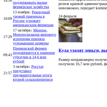
14:16
поддерживать малые
релизе краевой администраци
фермерские хозяйства
невозможно, передает kommersa
13 ноября↓
Рекордный
24 февраля
урожай пшеницы в
10:09
России угрожает
американским фермерам
17 октября↓
Мнение.
Монополизация мирового
17:29
агропрома приняла
угрожающие размеры
Приморский фермер
Куда уходят деньги, в
подозревается в хищении
09:43
субсидии в 14,6 млн
Размер неправомерно получе
рублей
получили 16,7 млн рублей, ф
3 октября↓
Росстат
представил
21:57
предварительные итоги
второй сельхозпереписи