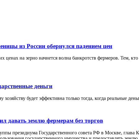
еницы из России обернулся падением цен
х ценах на зерно начнется волна банкротств фермеров. Тем, кто 
дарственные деньги
 хозяйству будет эффективна только тогда, когда реальные ден
ил давать землю фермерам без торгов
руппы президиума Государственного совета РФ в Москве, глава
льзования государственного имущества и предоставлять землю д