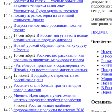
Богатеем на глазах… Ученые объяснили
документов.
15:24
введение «индекса самогона»
подсобных х
сегодняшни
Ультиматум. Судовладельцы грозятся
14:48
покинуть рынок зерна из-за низкой
В правител
стоимости фрахта
контролю з
Искусственное мясо россиянам пока не
13:03
грозит
ПродMag
17 сентября↓
В России могут ввести новые
14:28
ограничения на продажу алкоголя
Читайте та
Новый урожай обрушил цены на кукурузу
13:25
в России
Искус
16 сентября↓
Роскачество рассказало, как
В Рос
14:53
правильно прочитать маркировку товара
Роска
«Рите
«Ритейлеров призвали к соразмерности».
14:47
Продэ
Штрафы для поставщиков могут снизиться
Мнени
12 июля↓
Продэмбарго пересчитывает
14:01
Миров
российские цены
Назва
Россияне стали больше тратить за один
13:35
В Рос
поход в магазин
Перев
Мнение. Идея запрета уничтожения
12:00
изъятых продуктов требует проработки
Оставить
7 июля↓
Росстат назвал наиболее
14:23
подорожавшие продукты по итогам 2018
Ваш e-mail 