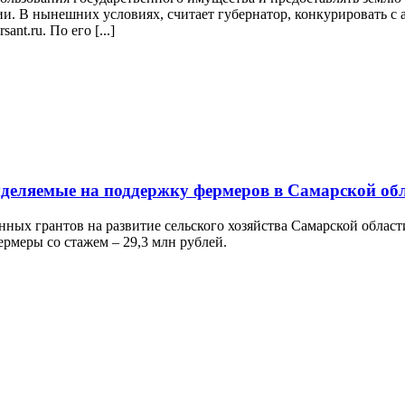
и. В нынешних условиях, считает губернатор, конкурировать с 
nt.ru. По его [...]
ыделяемые на поддержку фермеров в Самарской об
нных грантов на развитие сельского хозяйства Самарской облас
ермеры со стажем – 29,3 млн рублей.