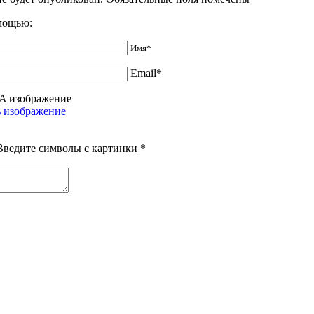
омощью:
Имя*
Email*
Введите символы с картинки
*