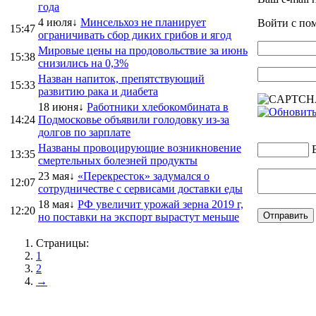
года
4 июля↓
Минсельхоз не планирует
Войти с п
15:47
ограничивать сбор диких грибов и ягод
Мировые цены на продовольствие за июнь
15:38
снизились на 0,3%
Назван напиток, препятствующий
15:33
развитию рака и диабета
18 июня↓
Работники хлебокомбината в
14:24
Подмосковье объявили голодовку из-за
долгов по зарплате
Названы провоцирующие возникновение
13:35
смертельных болезней продукты
23 мая↓
«Перекресток» задумался о
12:07
сотрудничестве с сервисами доставки еды
18 мая↓
РФ увеличит урожай зерна 2019 г,
12:20
но поставки на экспорт вырастут меньше
Страницы:
1
2
→