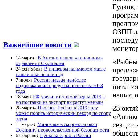
Гудков,
програм
предпр
ОЗПП дл
послед
Важнейшие новости
монитор
14 марта↓
В Англии нашли «виновника»
«Рыбный
отравления Скрипалей
предлож
24 сентября↓
В пищевом пальмовом масле
нашли опаснейший яд
государ
7 июля↓
Росстат назвал наиболее
питания
подорожавшие продукты по итогам 2018
года
нашло о
18 мая↓
РФ увеличит урожай зерна 2019 г,
но поставки на экспорт вырастут меньше
23 октя
28 марта↓
Прогноз. Россия в 2019 году
может побить исторический рекорд по сбору
«Антико
зерна
секции 
11 марта↓
Минсельхоз скорректировал
Доктрину продовольственной безопасности
обществ
6 февраля↓
Цены на зерно в России