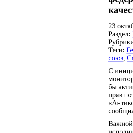
качес
23 октя
Раздел:
Рубрик
Теги:
Г
союз
,
С
C иници
монитор
бы акти
прав п
«Антико
сообщил
Важной 
исполни