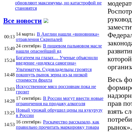
модерат
обновляют максимумы, но катастрофой не
становятся
Роспотр
руковод
Все новости
замести
Федерал
14 марта↓
В Англии нашли «виновника»
00:13
отравления Скрипалей
законод
24 сентября↓
В пищевом пальмовом масле
15:49
развити
нашли опаснейший яд
Богатеем на глазах… Ученые объяснили
которой
15:24
введение «индекса самогона»
организ
Ультиматум. Судовладельцы грозятся
14:48
покинуть рынок зерна из-за низкой
Весь ф
стоимости фрахта
формир
Искусственное мясо россиянам пока не
13:03
грозит
надзорн
17 сентября↓
В России могут ввести новые
14:28
прав по
ограничения на продажу алкоголя
Новый урожай обрушил цены на кукурузу
взять с
13:25
в России
потреби
16 сентября↓
Роскачество рассказало, как
14:53
рынок».
правильно прочитать маркировку товара