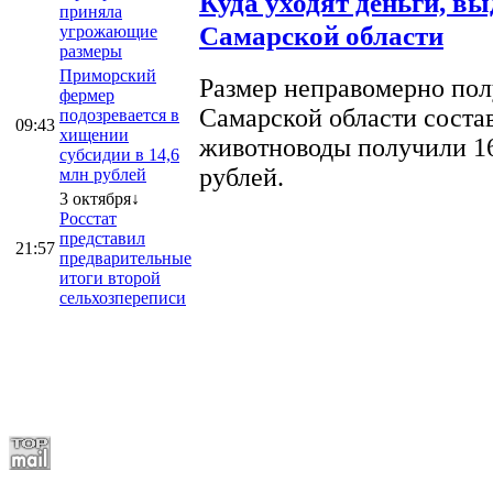
Куда уходят деньги, в
приняла
Самарской области
угрожающие
размеры
Приморский
Размер неправомерно полу
фермер
Самарской области соста
подозревается в
09:43
хищении
животноводы получили 16
субсидии в 14,6
рублей.
млн рублей
3 октября↓
Росстат
представил
21:57
предварительные
итоги второй
сельхозпереписи