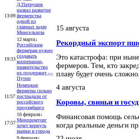
Д.Патрушев
назвал развитие
13:09
фермерства
одной из
15 августа
главных задач
Минсельхоза
12 марта↓
Рекордный экспорт пше
Российским
фермерам нужно
Это катастрофа: при ныне
создавать
19:33
кооперации,
фермеров. Тем, кто закре
правительство
плаву будет очень сложно
их поддержит —
Путин
Немецкие
4 августа
фермеры сильно
11:57
пострадали от
Коровы, свиньи и госу
российского
продэмбарго
16 февраля↓
Финансовая помощь сельс
Минпромторг
17:57
когда реальные деньги п
хочет вернуть
рынки в города
22 июля
9 февраля↓