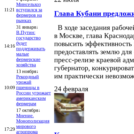
Минсельхоз
11:21
вступился за
Глава Кубани предложи
фермеров на
рынках
В ходе заседания рабоче
31 января↓
В.Путин:
в Москве, глава Краснод
государство
повысить эффективность 
будет
14:16
поддерживать
предоставлять землю для 
малые
пресс-релизе краевой ад
фермерские
хозяйства
губернатор, конкурироват
13 ноября↓
им практически невозможно
Рекордный
урожай
10:09
пшеницы в
24 февраля
России угрожает
американским
фермерам
17 октября↓
Мнение.
Монополизация
мирового
17:29
агропрома