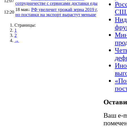
12:07
Рос
сотрудничестве с сервисами доставки еды
18 мая↓
РФ увеличит урожай зерна 2019 г,
США
12:20
но поставки на экспорт вырастут меньше
Нид
Страницы:
фру
1
Мин
2
→
про
Чет
деф
Ино
выг
«По
пос
Остави
Ваш e-m
помече