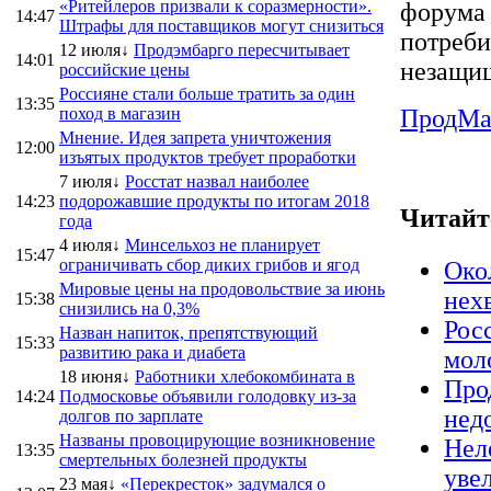
«Ритейлеров призвали к соразмерности».
форума 
14:47
Штрафы для поставщиков могут снизиться
потреби
12 июля↓
Продэмбарго пересчитывает
14:01
незащи
российские цены
Россияне стали больше тратить за один
13:35
поход в магазин
ПродMa
Мнение. Идея запрета уничтожения
12:00
изъятых продуктов требует проработки
7 июля↓
Росстат назвал наиболее
14:23
подорожавшие продукты по итогам 2018
Читайт
года
4 июля↓
Минсельхоз не планирует
15:47
ограничивать сбор диких грибов и ягод
Око
Мировые цены на продовольствие за июнь
нех
15:38
снизились на 0,3%
Рос
Назван напиток, препятствующий
15:33
развитию рака и диабета
мол
18 июня↓
Работники хлебокомбината в
Про
14:24
Подмосковье объявили голодовку из-за
нед
долгов по зарплате
Названы провоцирующие возникновение
Нел
13:35
смертельных болезней продукты
уве
23 мая↓
«Перекресток» задумался о