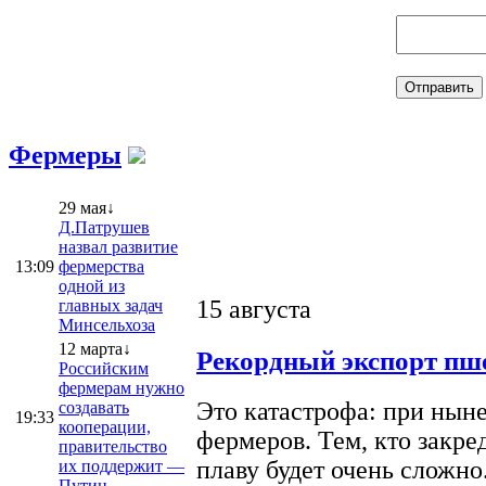
Фермеры
29 мая↓
Д.Патрушев
назвал развитие
13:09
фермерства
одной из
15 августа
главных задач
Минсельхоза
12 марта↓
Рекордный экспорт пше
Российским
фермерам нужно
Это катастрофа: при ныне
создавать
19:33
кооперации,
фермеров. Тем, кто закре
правительство
плаву будет очень сложно
их поддержит —
Путин