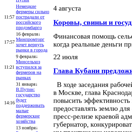
Немецкие
4 августа
фермеры сильно
11:57
пострадали от
Коровы, свиньи и госу
российского
продэмбарго
16 февраля↓
Финансовая помощь сельс
Минпромторг
17:57
когда реальные деньги п
хочет вернуть
рынки в города
22 июля
9 февраля↓
Минсельхоз
11:21
вступился за
Глава Кубани предложи
фермеров на
рынках
В ходе заседания рабоче
31 января↓
В.Путин:
в Москве, глава Краснод
государство
повысить эффективность 
будет
14:16
поддерживать
предоставлять землю для 
малые
пресс-релизе краевой ад
фермерские
хозяйства
губернатор, конкурироват
13 ноября↓