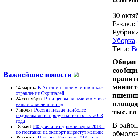
30 октя
Раздел:
Рубрик
Уборка
Теги:
В
Общая п
сообщил
Важнейшие новости
правит
министе
14 марта↓
В Англии нашли «виновника»
отравления Скрипалей
пшениц
24 сентября↓
В пищевом пальмовом масле
площадях
нашли опаснейший яд
7 июля↓
Росстат назвал наиболее
тыс. га
подорожавшие продукты по итогам 2018
года
В район
18 мая↓
РФ увеличит урожай зерна 2019 г,
но поставки на экспорт вырастут меньше
обмолоч
28 марта↓
Прогноз. Россия в 2019 году