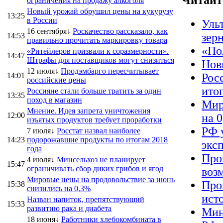
Читайт
ограничения на продажу алкоголя
Новый урожай обрушил цены на кукурузу
13:25
в России
Уль
16 сентября↓
Роскачество рассказало, как
зер
14:53
правильно прочитать маркировку товара
«По
«Ритейлеров призвали к соразмерности».
14:47
Штрафы для поставщиков могут снизиться
Нов
12 июля↓
Продэмбарго пересчитывает
14:01
Рос
российские цены
ито
Россияне стали больше тратить за один
13:35
поход в магазин
Мир
Мнение. Идея запрета уничтожения
12:00
на 
изъятых продуктов требует проработки
РФ 
7 июля↓
Росстат назвал наиболее
14:23
подорожавшие продукты по итогам 2018
экс
года
Про
4 июля↓
Минсельхоз не планирует
15:47
ограничивать сбор диких грибов и ягод
воз
Мировые цены на продовольствие за июнь
Про
15:38
снизились на 0,3%
ист
Назван напиток, препятствующий
15:33
развитию рака и диабета
Мин
18 июня↓
Работники хлебокомбината в