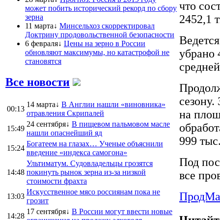
что сос
может побить исторический рекорд по сбору
зерна
2452,1 
11 марта↓
Минсельхоз скорректировал
Доктрину продовольственной безопасности
Ведется
6 февраля↓
Цены на зерно в России
убрано 
обновляют максимумы, но катастрофой не
становятся
средней
Все новости
Продолж
сезону.
14 марта↓
В Англии нашли «виновника»
00:13
на площ
отравления Скрипалей
24 сентября↓
В пищевом пальмовом масле
обработ
15:49
нашли опаснейший яд
999 тыс
Богатеем на глазах… Ученые объяснили
15:24
введение «индекса самогона»
Под пос
Ультиматум. Судовладельцы грозятся
14:48
покинуть рынок зерна из-за низкой
все про
стоимости фрахта
Искусственное мясо россиянам пока не
ПродMa
13:03
грозит
17 сентября↓
В России могут ввести новые
14:28