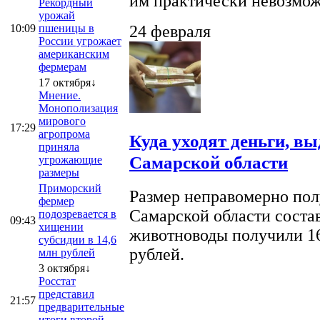
им практически невозможно
Рекордный
урожай
10:09
пшеницы в
24 февраля
России угрожает
американским
фермерам
17 октября↓
Мнение.
Монополизация
мирового
17:29
агропрома
Куда уходят деньги, в
приняла
Самарской области
угрожающие
размеры
Приморский
Размер неправомерно полу
фермер
Самарской области соста
подозревается в
09:43
хищении
животноводы получили 16
субсидии в 14,6
рублей.
млн рублей
3 октября↓
Росстат
представил
21:57
предварительные
итоги второй