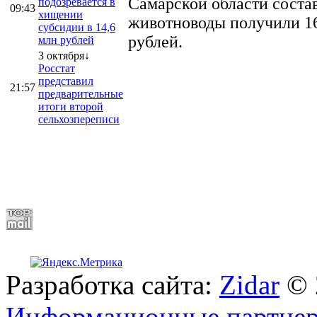
Самарской области соста
подозревается в
09:43
хищении
животноводы получили 16
субсидии в 14,6
рублей.
млн рублей
3 октября↓
Росстат
представил
21:57
предварительные
итоги второй
сельхозпереписи
Разработка сайта:
Zidar
© 
Информационные партне