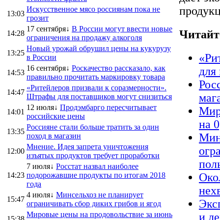
продукц
Искусственное мясо россиянам пока не
13:03
грозит
17 сентября↓
В России могут ввести новые
Читайт
14:28
ограничения на продажу алкоголя
Новый урожай обрушил цены на кукурузу
13:25
«Ри
в России
16 сентября↓
Роскачество рассказало, как
для
14:53
правильно прочитать маркировку товара
Рос
«Ритейлеров призвали к соразмерности».
14:47
маг
Штрафы для поставщиков могут снизиться
12 июля↓
Продэмбарго пересчитывает
Мир
14:01
российские цены
на 
Россияне стали больше тратить за один
13:35
Мин
поход в магазин
Мнение. Идея запрета уничтожения
огр
12:00
изъятых продуктов требует проработки
пол
7 июля↓
Росстат назвал наиболее
14:23
подорожавшие продукты по итогам 2018
Око
года
нех
4 июля↓
Минсельхоз не планирует
15:47
Экс
ограничивать сбор диких грибов и ягод
Мировые цены на продовольствие за июнь
и л
15:38