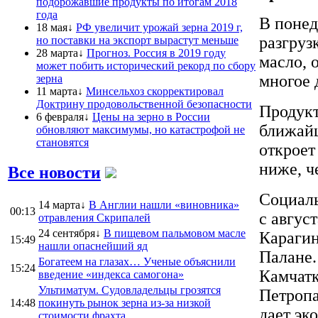
подорожавшие продукты по итогам 2018
года
В понед
18 мая↓
РФ увеличит урожай зерна 2019 г,
разгруз
но поставки на экспорт вырастут меньше
28 марта↓
Прогноз. Россия в 2019 году
масло, 
может побить исторический рекорд по сбору
многое 
зерна
11 марта↓
Минсельхоз скорректировал
Доктрину продовольственной безопасности
Продукт
6 февраля↓
Цены на зерно в России
ближайш
обновляют максимумы, но катастрофой не
становятся
откроет
ниже, ч
Все новости
Социал
14 марта↓
В Англии нашли «виновника»
00:13
с авгус
отравления Скрипалей
24 сентября↓
В пищевом пальмовом масле
Карагин
15:49
нашли опаснейший яд
Палане.
Богатеем на глазах… Ученые объяснили
15:24
Камчатк
введение «индекса самогона»
Ультиматум. Судовладельцы грозятся
Петропа
14:48
покинуть рынок зерна из-за низкой
дает эк
стоимости фрахта