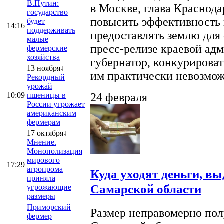
В.Путин:
в Москве, глава Краснод
государство
повысить эффективность 
будет
14:16
поддерживать
предоставлять землю для 
малые
пресс-релизе краевой ад
фермерские
хозяйства
губернатор, конкурироват
13 ноября↓
им практически невозможно
Рекордный
урожай
10:09
пшеницы в
24 февраля
России угрожает
американским
фермерам
17 октября↓
Мнение.
Монополизация
мирового
17:29
агропрома
Куда уходят деньги, в
приняла
Самарской области
угрожающие
размеры
Приморский
Размер неправомерно полу
фермер