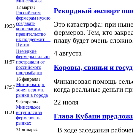
Минсельхоза
12 марта↓
Рекордный экспорт пше
Российским
фермерам нужно
Это катастрофа: при ныне
создавать
19:33
кооперации,
фермеров. Тем, кто закре
правительство
плаву будет очень сложно
их поддержит —
Путин
Немецкие
4 августа
фермеры сильно
11:57
пострадали от
Коровы, свиньи и госу
российского
продэмбарго
16 февраля↓
Финансовая помощь сельс
Минпромторг
17:57
когда реальные деньги п
хочет вернуть
рынки в города
22 июля
9 февраля↓
Минсельхоз
11:21
вступился за
Глава Кубани предложи
фермеров на
рынках
В ходе заседания рабоче
31 января↓