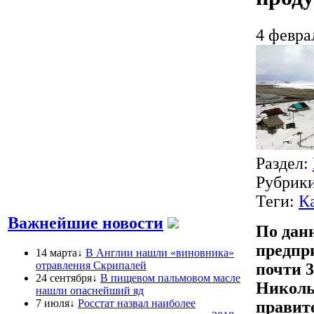
4 февра
Раздел:
Рубрик
Теги:
К
Важнейшие новости
По дан
предпр
14 марта↓
В Англии нашли «виновника»
отравления Скрипалей
почти 3
24 сентября↓
В пищевом пальмовом масле
Николь
нашли опаснейший яд
7 июля↓
Росстат назвал наиболее
правит