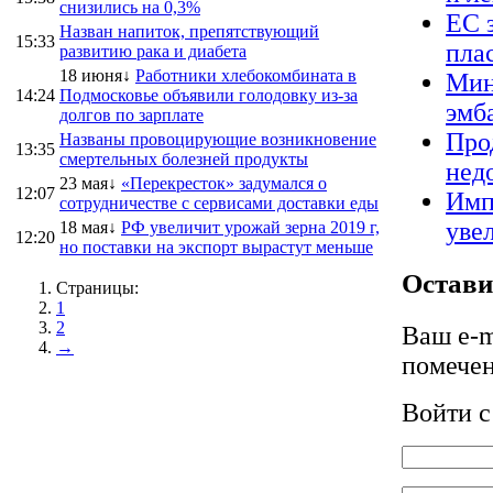
снизились на 0,3%
ЕС 
Назван напиток, препятствующий
15:33
пла
развитию рака и диабета
18 июня↓
Работники хлебокомбината в
Мин
14:24
Подмосковье объявили голодовку из-за
эмб
долгов по зарплате
Про
Названы провоцирующие возникновение
13:35
смертельных болезней продукты
нед
23 мая↓
«Перекресток» задумался о
12:07
Имп
сотрудничестве с сервисами доставки еды
уве
18 мая↓
РФ увеличит урожай зерна 2019 г,
12:20
но поставки на экспорт вырастут меньше
Остави
Страницы:
1
2
Ваш e-m
→
помече
Войти 