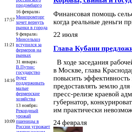
продэмбарго
16 февраля↓
Финансовая помощь сельс
Минпромторг
17:57
когда реальные деньги п
хочет вернуть
рынки в города
22 июля
9 февраля↓
Минсельхоз
11:21
вступился за
Глава Кубани предложи
фермеров на
рынках
В ходе заседания рабоче
31 января↓
В.Путин:
в Москве, глава Краснод
государство
повысить эффективность 
будет
14:16
поддерживать
предоставлять землю для 
малые
пресс-релизе краевой ад
фермерские
хозяйства
губернатор, конкурироват
13 ноября↓
им практически невозможно
Рекордный
урожай
10:09
пшеницы в
24 февраля
России угрожает
американским