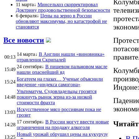
Колумби
11 марта↓
Минсельхоз скорректировал
телевиз
Доктрину продовольственной безопасности
6 февраля↓
Цены на зерно в России
протест
обновляют максимумы, но катастрофой не
экономи
становятся
Все новости
Протест
потасов
14 марта↓
В Англии нашли «виновника»
правите
00:13
отравления Скрипалей
24 сентября↓
В пищевом пальмовом масле
Колумби
15:49
нашли опаснейший яд
произво
Богатеем на глазах… Ученые объяснили
15:24
введение «индекса самогона»
Индонез
Ультиматум. Судовладельцы грозятся
14:48
покинуть рынок зерна из-за низкой
Падение
стоимости фрахта
экономи
Искусственное мясо россиянам пока не
13:03
грозит
17 сентября↓
В России могут ввести новые
Читайт
14:28
ограничения на продажу алкоголя
Новый урожай обрушил цены на кукурузу
13:25
В.П