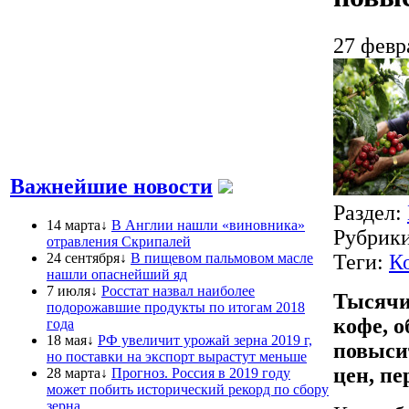
27 февр
Важнейшие новости
Раздел:
14 марта↓
В Англии нашли «виновника»
Рубрик
отравления Скрипалей
24 сентября↓
В пищевом пальмовом масле
Теги:
К
нашли опаснейший яд
7 июля↓
Росстат назвал наиболее
Тысячи
подорожавшие продукты по итогам 2018
кофе, о
года
18 мая↓
РФ увеличит урожай зерна 2019 г,
повыси
но поставки на экспорт вырастут меньше
цен, пе
28 марта↓
Прогноз. Россия в 2019 году
может побить исторический рекорд по сбору
зерна