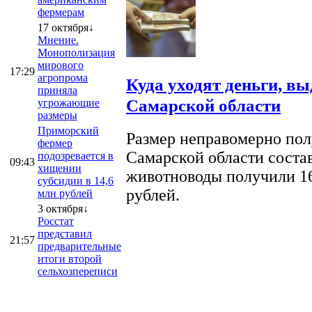
фермерам
17 октября↓
Мнение.
Монополизация
мирового
17:29
агропрома
Куда уходят деньги, в
приняла
Самарской области
угрожающие
размеры
Приморский
Размер неправомерно полу
фермер
Самарской области соста
подозревается в
09:43
хищении
животноводы получили 16
субсидии в 14,6
рублей.
млн рублей
3 октября↓
Росстат
представил
21:57
предварительные
итоги второй
сельхозпереписи