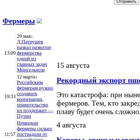
Фермеры
29 мая↓
Д.Патрушев
назвал развитие
13:09
фермерства
одной из
15 августа
главных задач
Минсельхоза
12 марта↓
Рекордный экспорт пше
Российским
фермерам нужно
Это катастрофа: при ныне
создавать
19:33
кооперации,
фермеров. Тем, кто закре
правительство
плаву будет очень сложно
их поддержит —
Путин
Немецкие
4 августа
фермеры сильно
11:57
пострадали от
Коровы, свиньи и госу
российского