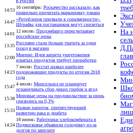
в России
треб
16 сентября↓
Роскачество рассказало, как
14:53
правильно прочитать маркировку товара
Экс
«Ритейлеров призвали к соразмерности».
14:47
Уче
Штрафы для поставщиков могут снизиться
На 
12 июля↓
Продэмбарго пересчитывает
14:01
российские цены
сел
Россияне стали больше тратить за один
13:35
Д.П
поход в магазин
гла
Мнение. Идея запрета уничтожения
12:00
изъятых продуктов требует проработки
Рос
7 июля↓
Росстат назвал наиболее
коф
14:23
подорожавшие продукты по итогам 2018
года
Мин
4 июля↓
Минсельхоз не планирует
15:47
Шко
ограничивать сбор диких грибов и ягод
био
Мировые цены на продовольствие за июнь
15:38
снизились на 0,3%
Мага
Назван напиток, препятствующий
15:33
лиш
развитию рака и диабета
Еди
18 июня↓
Работники хлебокомбината в
14:24
Подмосковье объявили голодовку из-за
агр
долгов по зарплате