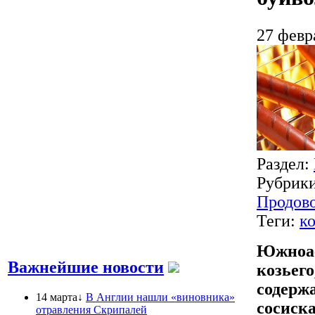
27 февр
Раздел:
Рубрик
Продово
Теги:
к
Южноаф
Важнейшие новости
козьего
содержа
14 марта↓
В Англии нашли «виновника»
сосиска
отравления Скрипалей