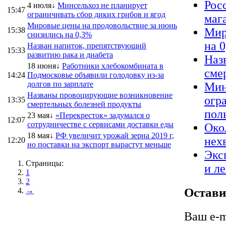
Рос
4 июля↓
Минсельхоз не планирует
15:47
ограничивать сбор диких грибов и ягод
маг
Мировые цены на продовольствие за июнь
15:38
Мир
снизились на 0,3%
на 
Назван напиток, препятствующий
15:33
развитию рака и диабета
Наз
18 июня↓
Работники хлебокомбината в
сме
14:24
Подмосковье объявили голодовку из-за
долгов по зарплате
Мин
Названы провоцирующие возникновение
огр
13:35
смертельных болезней продукты
пол
23 мая↓
«Перекресток» задумался о
12:07
сотрудничестве с сервисами доставки еды
Око
18 мая↓
РФ увеличит урожай зерна 2019 г,
нех
12:20
но поставки на экспорт вырастут меньше
Экс
Страницы:
и л
1
2
Остави
→
Ваш e-m