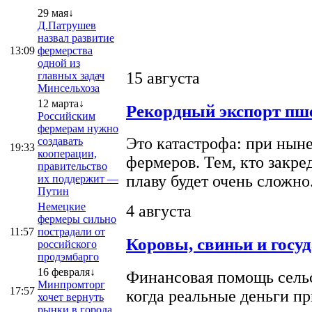
29 мая↓
Д.Патрушев
назвал развитие
13:09
фермерства
одной из
15 августа
главных задач
Минсельхоза
12 марта↓
Рекордный экспорт пше
Российским
фермерам нужно
Это катастрофа: при ныне
создавать
19:33
кооперации,
фермеров. Тем, кто закре
правительство
плаву будет очень сложно
их поддержит —
Путин
Немецкие
4 августа
фермеры сильно
11:57
пострадали от
Коровы, свиньи и госу
российского
продэмбарго
16 февраля↓
Финансовая помощь сельс
Минпромторг
17:57
когда реальные деньги п
хочет вернуть
рынки в города