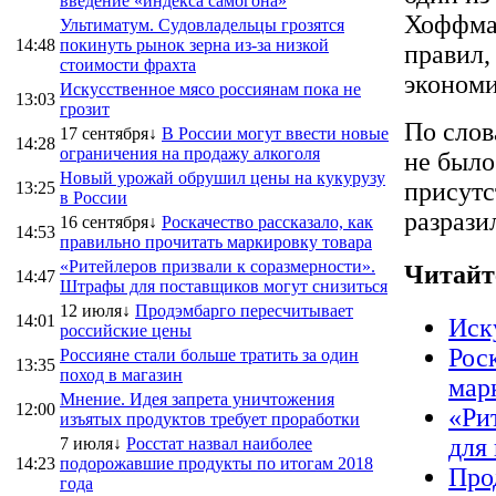
введение «индекса самогона»
Хоффман
Ультиматум. Судовладельцы грозятся
14:48
покинуть рынок зерна из-за низкой
правил,
стоимости фрахта
экономи
Искусственное мясо россиянам пока не
13:03
грозит
По слов
17 сентября↓
В России могут ввести новые
14:28
ограничения на продажу алкоголя
не было
Новый урожай обрушил цены на кукурузу
присутс
13:25
в России
разрази
16 сентября↓
Роскачество рассказало, как
14:53
правильно прочитать маркировку товара
«Ритейлеров призвали к соразмерности».
Читайт
14:47
Штрафы для поставщиков могут снизиться
12 июля↓
Продэмбарго пересчитывает
14:01
Иск
российские цены
Рос
Россияне стали больше тратить за один
13:35
поход в магазин
мар
Мнение. Идея запрета уничтожения
12:00
«Ри
изъятых продуктов требует проработки
для
7 июля↓
Росстат назвал наиболее
14:23
подорожавшие продукты по итогам 2018
Про
года