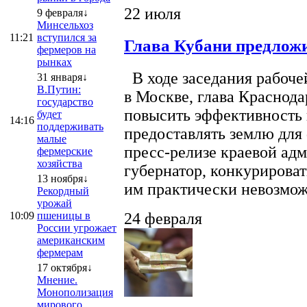
22 июля
9 февраля↓
Минсельхоз
11:21
вступился за
Глава Кубани предложи
фермеров на
рынках
В ходе заседания рабоче
31 января↓
В.Путин:
в Москве, глава Краснод
государство
повысить эффективность 
будет
14:16
поддерживать
предоставлять землю для 
малые
пресс-релизе краевой ад
фермерские
хозяйства
губернатор, конкурироват
13 ноября↓
им практически невозможно
Рекордный
урожай
10:09
пшеницы в
24 февраля
России угрожает
американским
фермерам
17 октября↓
Мнение.
Монополизация
мирового