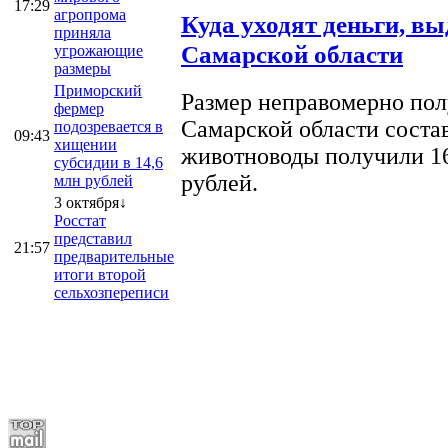
17:29
агропрома
Куда уходят деньги, в
приняла
Самарской области
угрожающие
размеры
Приморский
Размер неправомерно полу
фермер
Самарской области соста
подозревается в
09:43
хищении
животноводы получили 16
субсидии в 14,6
рублей.
млн рублей
3 октября↓
Росстат
представил
21:57
предварительные
итоги второй
сельхозпереписи