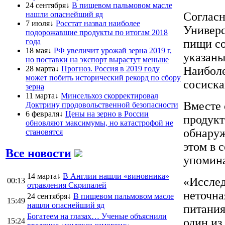
24 сентября↓
В пищевом пальмовом масле
нашли опаснейший яд
Согласн
7 июля↓
Росстат назвал наиболее
Универс
подорожавшие продукты по итогам 2018
года
пищи со
18 мая↓
РФ увеличит урожай зерна 2019 г,
указаны
но поставки на экспорт вырастут меньше
28 марта↓
Прогноз. Россия в 2019 году
Наиболе
может побить исторический рекорд по сбору
сосиска
зерна
11 марта↓
Минсельхоз скорректировал
Вместе 
Доктрину продовольственной безопасности
6 февраля↓
Цены на зерно в России
продукт
обновляют максимумы, но катастрофой не
обнаруж
становятся
этом в 
Все новости
упомина
14 марта↓
В Англии нашли «виновника»
«Исслед
00:13
отравления Скрипалей
неточна
24 сентября↓
В пищевом пальмовом масле
15:49
нашли опаснейший яд
питания
Богатеем на глазах… Ученые объяснили
один из
15:24