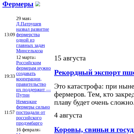
Фермеры
29 мая↓
Д.Патрушев
назвал развитие
13:09
фермерства
одной из
главных задач
Минсельхоза
15 августа
12 марта↓
Российским
фермерам нужно
Рекордный экспорт пше
создавать
19:33
кооперации,
правительство
Это катастрофа: при ныне
их поддержит —
фермеров. Тем, кто закре
Путин
плаву будет очень сложно
Немецкие
фермеры сильно
11:57
пострадали от
4 августа
российского
продэмбарго
Коровы, свиньи и госу
16 февраля↓