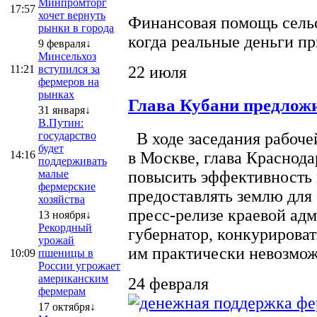
Минпромторг
17:57
хочет вернуть
Финансовая помощь сельс
рынки в города
когда реальные деньги п
9 февраля↓
Минсельхоз
22 июля
11:21
вступился за
фермеров на
рынках
Глава Кубани предложи
31 января↓
В.Путин:
государство
В ходе заседания рабоче
будет
14:16
в Москве, глава Краснод
поддерживать
малые
повысить эффективность 
фермерские
предоставлять землю для 
хозяйства
пресс-релизе краевой ад
13 ноября↓
Рекордный
губернатор, конкурироват
урожай
им практически невозможно
10:09
пшеницы в
России угрожает
американским
24 февраля
фермерам
17 октября↓