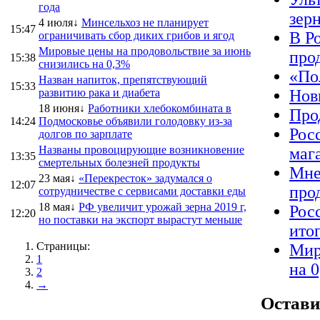
года
зер
4 июля↓
Минсельхоз не планирует
15:47
В Р
ограничивать сбор диких грибов и ягод
Мировые цены на продовольствие за июнь
про
15:38
снизились на 0,3%
«По
Назван напиток, препятствующий
15:33
развитию рака и диабета
Нов
18 июня↓
Работники хлебокомбината в
Про
14:24
Подмосковье объявили голодовку из-за
Рос
долгов по зарплате
Названы провоцирующие возникновение
маг
13:35
смертельных болезней продукты
Мне
23 мая↓
«Перекресток» задумался о
12:07
про
сотрудничестве с сервисами доставки еды
18 мая↓
РФ увеличит урожай зерна 2019 г,
Рос
12:20
но поставки на экспорт вырастут меньше
ито
Страницы:
Мир
1
на 
2
→
Остави