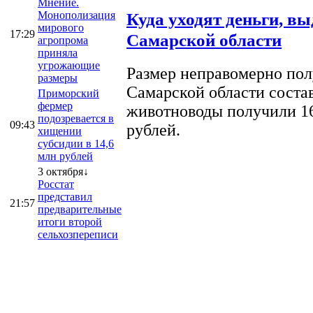
Мнение.
Монополизация
Куда уходят деньги, в
мирового
17:29
Самарской области
агропрома
приняла
угрожающие
Размер неправомерно полу
размеры
Самарской области соста
Приморский
фермер
животноводы получили 16
подозревается в
09:43
рублей.
хищении
субсидии в 14,6
млн рублей
3 октября↓
Росстат
представил
21:57
предварительные
итоги второй
сельхозпереписи