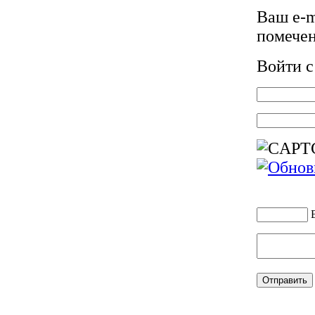
Ваш e-m
помече
Войти 