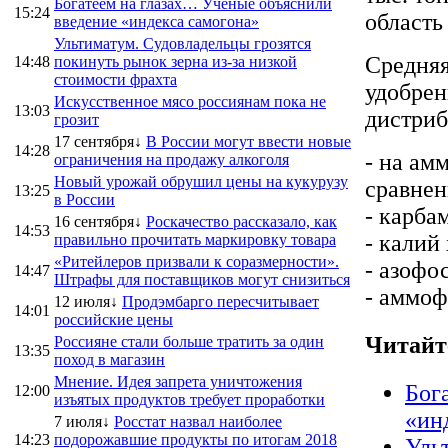
Богатеем на глазах… Ученые объяснили
15:24
область 
введение «индекса самогона»
Ультиматум. Судовладельцы грозятся
Средняя
14:48
покинуть рынок зерна из-за низкой
стоимости фрахта
удобрен
Искусственное мясо россиянам пока не
13:03
дистриб
грозит
17 сентября↓
В России могут ввести новые
14:28
- на ам
ограничения на продажу алкоголя
Новый урожай обрушил цены на кукурузу
сравнени
13:25
в России
- карба
16 сентября↓
Роскачество рассказало, как
14:53
- калий
правильно прочитать маркировку товара
«Ритейлеров призвали к соразмерности».
- азофо
14:47
Штрафы для поставщиков могут снизиться
- аммоф
12 июля↓
Продэмбарго пересчитывает
14:01
российские цены
Читайт
Россияне стали больше тратить за один
13:35
поход в магазин
Мнение. Идея запрета уничтожения
Бог
12:00
изъятых продуктов требует проработки
«ин
7 июля↓
Росстат назвал наиболее
14:23
подорожавшие продукты по итогам 2018
Уль