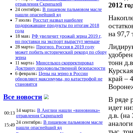
2012 го
отравления Скрипалей
24 сентября↓
В пищевом пальмовом масле
нашли опаснейший яд
Накопле
7 июля↓
Росстат назвал наиболее
остатков
подорожавшие продукты по итогам 2018
года
на 97,7 
18 мая↓
РФ увеличит урожай зерна 2019 г,
но поставки на экспорт вырастут меньше
Лидиру
28 марта↓
Прогноз. Россия в 2019 году
может побить исторический рекорд по сбору
удобрен
зерна
тонн д.в
11 марта↓
Минсельхоз скорректировал
Доктрину продовольственной безопасности
Курская
6 февраля↓
Цены на зерно в России
край – 4
обновляют максимумы, но катастрофой не
становятся
Воронеж
Все новости
В ряде 
идет ни
14 марта↓
В Англии нашли «виновника»
00:13
д.в. (на
отравления Скрипалей
24 сентября↓
В пищевом пальмовом масле
аналоги
15:49
нашли опаснейший яд
тыс. тон