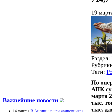
19 март
Раздел:
Рубрик
Теги:
Р
По опе
АПК суб
марта 2
Важнейшие новости
тыс. то
тыс. д.
14 марта↓
В Англии нашли «виновника»