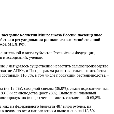
заседание коллегии Минсельхоза России, посвященное
яйства и регулирования рынков сельскохозяйственной
лужба МСХ РФ.
олнительной власти субъектов Российской Федерации,
в и ассоциаций, ученые.
ие 7 лет удалось существенно нарастить сельхозпроизводство,
звитие АПК», и Госпрограмма развития сельского хозяйства
й составили 116,8%, в том числе продукции растениеводства –
 (на 12,5%), сахарной свеклы (36,9%), семян подсолнечника,
т 83%) и свиноводства (рост 28%). Выполнен плановый
мясопродуктов (в пересчете на мясо), составивший 65,8%.
з них из федерального бюджета 487 млрд рублей, из
 в целом по всем направлениям выполнено на 118,5%.