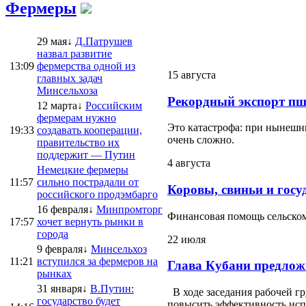
Фермеры
29 мая↓
Д.Патрушев
назвал развитие
13:09
фермерства одной из
15 августа
главных задач
Минсельхоза
Рекордный экспорт пш
12 марта↓
Российским
фермерам нужно
Это катастрофа: при нынешни
19:33
создавать кооперации,
очень сложно.
правительство их
поддержит — Путин
4 августа
Немецкие фермеры
11:57
сильно пострадали от
Коровы, свиньи и госу
российского продэмбарго
16 февраля↓
Минпромторг
Финансовая помощь сельскому
17:57
хочет вернуть рынки в
города
22 июля
9 февраля↓
Минсельхоз
11:21
вступился за фермеров на
Глава Кубани предлож
рынках
31 января↓
В.Путин:
В ходе заседания рабочей г
государство будет
повысить эффективность испо