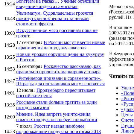
Богатеем на глазах… Ученые объяснили
15:24
введение «индекса самогона»
Меры госуд
(Россельхоз
Ультиматум. Судовладельцы грозятся
рублей. На
14:48
покинуть рынок зерна из-за низкой
стоимости фрахта
В прошлом 
Искусственное мясо россиянам пока не
2009-2012 г
13:03
грозит
(оказана п
17 сентября↓
В России могут ввести новые
на 2012-201
14:28
ограничения на продажу алкоголя
Н.Федоров п
Новый урожай обрушил цены на кукурузу
13:25
эффективног
в России
управления
16 сентября↓
Роскачество рассказало, как
14:53
правильно прочитать маркировку товара
Читайте та
«Ритейлеров призвали к соразмерности».
14:47
Штрафы для поставщиков могут снизиться
Ульти
12 июля↓
Продэмбарго пересчитывает
14:01
«Поле
российские цены
«Рите
Россияне стали больше тратить за один
«Русп
13:35
поход в магазин
«Даль
Мнение. Идея запрета уничтожения
Цены 
12:00
изъятых продуктов требует проработки
Систе
Групп
7 июля↓
Росстат назвал наиболее
Ливер
14:23
подорожавшие продукты по итогам 2018