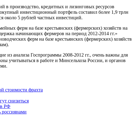
й в производство, кредитных и лизинговых ресурсов
овокупный инвестиционный портфель составил более 1,9 трлн
я около 5 рублей частных инвестиций.
йных ферм на базе крестьянских (фермерских) хозяйств на
оддержка начинающих фермеров на период 2012-2014 гг.»
водческих ферм на базе крестьянских (фермерских) хозяйств
ам).
е из анализа Госпрограммы 2008-2012 гг., очень важны для
ны учитываться в работе и Минсельхоза России, и органов
ями.
ой стоимости фрахта
гут снизиться
 в РФ
ь россиянами