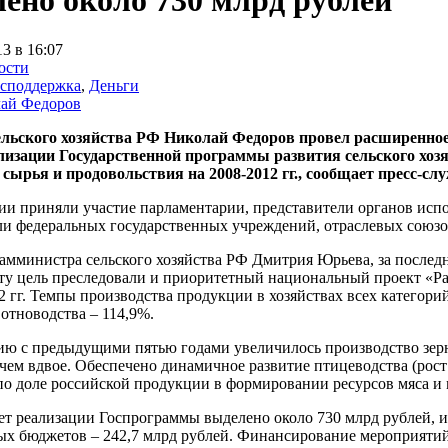
ено около 730 млрд рублей
13 в 16:07
ости
осподдержка
,
Деньги
ай Федоров
льского хозяйства РФ Николай Федоров провел расширенное 
лизации Государственной программы развития сельского хоз
 сырья и продовольствия на 2008-2012 гг., сообщает пресс-с
ии приняли участие парламентарии, представители органов исп
ли федеральных государственных учреждений, отраслевых союзо
амминистра сельского хозяйства РФ Дмитрия Юрьева, за последн
ту цель преследовали и приоритетный национальный проект «Ра
2 гг. Темпы производства продукции в хозяйствах всех категори
отноводства – 114,9%.
ю с предыдущими пятью годами увеличилось производство зерна
 чем вдвое. Обеспечено динамичное развитие птицеводства (рос
по доле российской продукции в формировании ресурсов мяса и 
лет реализации Госпрограммы выделено около 730 млрд рублей, и
ых бюджетов – 242,7 млрд рублей. Финансирование мероприятий