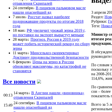
выдел
отравления Скрипалей
24 сентября↓
В пищевом пальмовом масле
нашли опаснейший яд
3 апреля 20
7 июля↓
Росстат назвал наиболее
Раздел:
Нов
подорожавшие продукты по итогам 2018
Рубрики:
Г
года
Теги:
Никол
18 мая↓
РФ увеличит урожай зерна 2019 г,
Министр се
но поставки на экспорт вырастут меньше
итогам реа
28 марта↓
Прогноз. Россия в 2019 году
продукции,
может побить исторический рекорд по сбору
зерна
В обсужден
11 марта↓
Минсельхоз скорректировал
руководите
Доктрину продовольственной безопасности
6 февраля↓
Цены на зерно в России
По словам з
обновляют максимумы, но катастрофой не
поскольку э
становятся
на 2008-201
114,6%, жив
Все новости
По сравнени
сои – более
14 марта↓
В Англии нашли «виновника»
00:13
показатель 
отравления Скрипалей
24 сентября↓
В пищевом пальмовом масле
Всего за 5 
15:49
нашли опаснейший яд
региональн