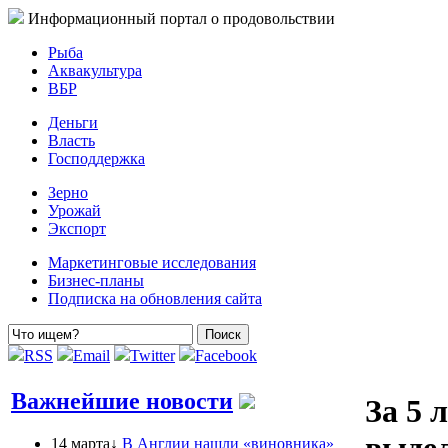
Информационный портал о продовольствии
Рыба
Аквакультура
ВБР
Деньги
Власть
Господдержка
Зерно
Урожай
Экспорт
Маркетинговые исследования
Бизнес-планы
Подписка на обновления сайта
RSS
Email
Twitter
Facebook
Важнейшие новости
За 5 
14 марта↓
В Англии нашли «виновника»