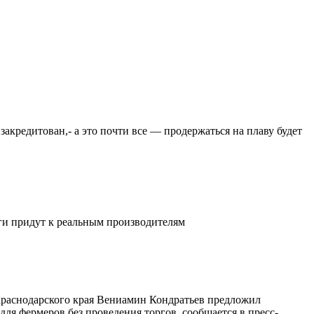
закредитован,- а это почти все — продержаться на плаву будет
ьги придут к реальным производителям
 Краснодарского края Вениамин Кондратьев предложил
ля фермеров без проведения торгов, сообщается в пресс-