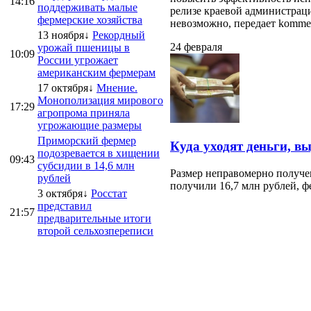
14:16
поддерживать малые
релизе краевой администраци
фермерские хозяйства
невозможно, передает kommersa
13 ноября↓
Рекордный
24 февраля
урожай пшеницы в
10:09
России угрожает
американским фермерам
17 октября↓
Мнение.
Монополизация мирового
17:29
агропрома приняла
угрожающие размеры
Приморский фермер
Куда уходят деньги, в
подозревается в хищении
09:43
субсидии в 14,6 млн
Размер неправомерно получе
рублей
получили 16,7 млн рублей, ф
3 октября↓
Росстат
представил
21:57
предварительные итоги
второй сельхозпереписи