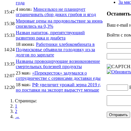
За мя
года
4 июля↓
Минсельхоз не планирует
15:47
Оставить
ограничивать сбор диких грибов и ягод
Мировые цены на продовольствие за июнь
15:38
Ваш e-mail 
снизились на 0,3%
Назван напиток, препятствующий
Войти с п
15:33
развитию рака и диабета
18 июня↓
Работники хлебокомбината в
14:24
Подмосковье объявили голодовку из-за
долгов по зарплате
Названы провоцирующие возникновение
13:35
смертельных болезней продукты
23 мая↓
«Перекресток» задумался о
12:07
сотрудничестве с сервисами доставки еды
18 мая↓
РФ увеличит урожай зерна 2019 г,
12:20
но поставки на экспорт вырастут меньше
Страницы:
1
2
→