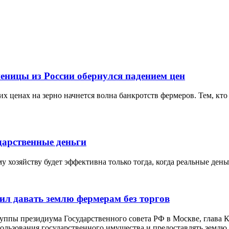
еницы из России обернулся падением цен
х ценах на зерно начнется волна банкротств фермеров. Тем, кто 
дарственные деньги
 хозяйству будет эффективна только тогда, когда реальные ден
ил давать землю фермерам без торгов
руппы президиума Государственного совета РФ в Москве, глава
льзования государственного имущества и предоставлять землю д