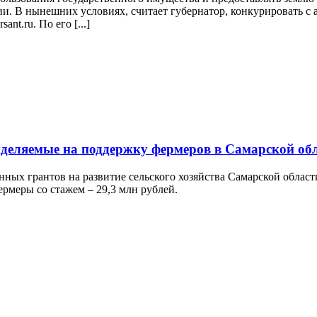
и. В нынешних условиях, считает губернатор, конкурировать с 
nt.ru. По его [...]
ыделяемые на поддержку фермеров в Самарской об
нных грантов на развитие сельского хозяйства Самарской облас
ермеры со стажем – 29,3 млн рублей.