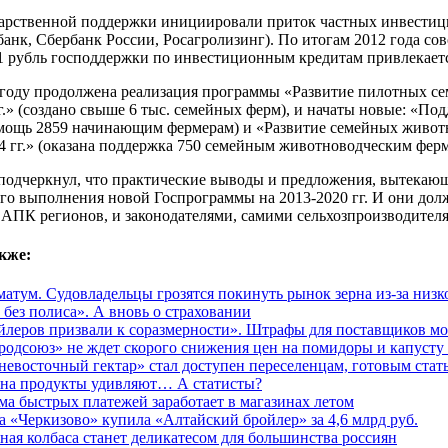
арственной поддержки инициировали приток частных инвестици
банк, Сбербанк России, Росагролизинг). По итогам 2012 года с
 1 рубль господдержки по инвестиционным кредитам привлекаетс
году продолжена реализация программы «Развитие пилотных семе
г.» (создано свыше 6 тыс. семейных ферм), и начаты новые: «П
омощь 2859 начинающим фермерам) и «Развитие семейных животно
4 гг.» (оказана поддержка 750 семейным животноводческим ферм
одчеркнул, что практические выводы и предложения, вытекающи
о выполнения новой Госпрограммы на 2013-2020 гг. И они долж
 АПК регионов, и законодателями, самими сельхозпроизводител
кже:
матум. Судовладельцы грозятся покинуть рынок зерна из-за низк
 без полиса». А вновь о страховании
йлеров призвали к соразмерности». Штрафы для поставщиков мо
родсоюз» не ждет скорого снижения цен на помидоры и капусту
невосточный гектар» стал доступен переселенцам, готовым стат
на продукты удивляют… А статисты?
ма быстрых платежей заработает в магазинах летом
а «Черкизово» купила «Алтайский бройлер» за 4,6 млрд руб.
ная колбаса станет деликатесом для большинства россиян