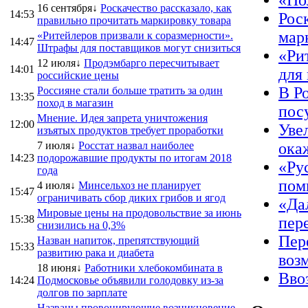
«По
16 сентября↓
Роскачество рассказало, как
14:53
Рос
правильно прочитать маркировку товара
мар
«Ритейлеров призвали к соразмерности».
14:47
Штрафы для поставщиков могут снизиться
«Ри
12 июля↓
Продэмбарго пересчитывает
14:01
для
российские цены
В Р
Россияне стали больше тратить за один
13:35
поход в магазин
пос
Мнение. Идея запрета уничтожения
12:00
Уве
изъятых продуктов требует проработки
7 июля↓
Росстат назвал наиболее
ока
14:23
подорожавшие продукты по итогам 2018
«Ру
года
пом
4 июля↓
Минсельхоз не планирует
15:47
ограничивать сбор диких грибов и ягод
«Да
Мировые цены на продовольствие за июнь
15:38
пер
снизились на 0,3%
Пер
Назван напиток, препятствующий
15:33
развитию рака и диабета
воз
18 июня↓
Работники хлебокомбината в
Вво
14:24
Подмосковье объявили голодовку из-за
долгов по зарплате
Названы провоцирующие возникновение