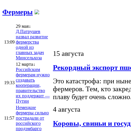
Фермеры
29 мая↓
Д.Патрушев
назвал развитие
13:09
фермерства
одной из
15 августа
главных задач
Минсельхоза
12 марта↓
Рекордный экспорт пше
Российским
фермерам нужно
Это катастрофа: при ныне
создавать
19:33
кооперации,
фермеров. Тем, кто закре
правительство
плаву будет очень сложно
их поддержит —
Путин
Немецкие
4 августа
фермеры сильно
11:57
пострадали от
Коровы, свиньи и госу
российского
продэмбарго