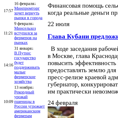
16 февраля↓
Финансовая помощь сельс
Минпромторг
17:57
когда реальные деньги п
хочет вернуть
рынки в города
22 июля
9 февраля↓
Минсельхоз
11:21
вступился за
Глава Кубани предложи
фермеров на
рынках
В ходе заседания рабоче
31 января↓
В.Путин:
в Москве, глава Краснод
государство
повысить эффективность 
будет
14:16
поддерживать
предоставлять землю для 
малые
пресс-релизе краевой ад
фермерские
хозяйства
губернатор, конкурироват
13 ноября↓
им практически невозможно
Рекордный
урожай
10:09
пшеницы в
24 февраля
России угрожает
американским
фермерам