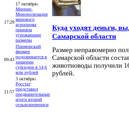
17 октября↓
Мнение.
Монополизация
мирового
17:29
агропрома
Куда уходят деньги, в
приняла
Самарской области
угрожающие
размеры
Приморский
Размер неправомерно полу
фермер
Самарской области соста
подозревается в
09:43
хищении
животноводы получили 16
субсидии в 14,6
рублей.
млн рублей
3 октября↓
Росстат
представил
21:57
предварительные
итоги второй
сельхозпереписи