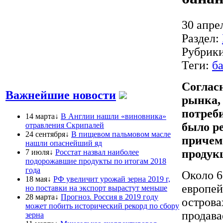
30 апре
Раздел:
Рубрик
Теги:
б
Соглас
Важнейшие новости
рынка,
потреби
14 марта↓
В Англии нашли «виновника»
было ре
отравления Скрипалей
24 сентября↓
В пищевом пальмовом масле
причем 
нашли опаснейший яд
продук
7 июля↓
Росстат назвал наиболее
подорожавшие продукты по итогам 2018
года
Около 6
18 мая↓
РФ увеличит урожай зерна 2019 г,
европей
но поставки на экспорт вырастут меньше
28 марта↓
Прогноз. Россия в 2019 году
острова
может побить исторический рекорд по сбору
продава
зерна