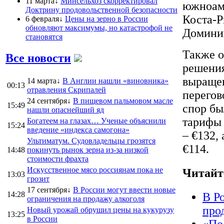
11 марта↓
Минсельхоз скорректировал
южноаме
Доктрину продовольственной безопасности
Коста-Р
6 февраля↓
Цены на зерно в России
обновляют максимумы, но катастрофой не
Доминик
становятся
Также о
Все новости
решения
выращен
14 марта↓
В Англии нашли «виновника»
00:13
отравления Скрипалей
перегов
24 сентября↓
В пищевом пальмовом масле
15:49
спор бы
нашли опаснейший яд
тарифы 
Богатеем на глазах… Ученые объяснили
15:24
введение «индекса самогона»
– €132,
Ультиматум. Судовладельцы грозятся
€114.
14:48
покинуть рынок зерна из-за низкой
стоимости фрахта
Искусственное мясо россиянам пока не
Читайт
13:03
грозит
17 сентября↓
В России могут ввести новые
14:28
В Р
ограничения на продажу алкоголя
про
Новый урожай обрушил цены на кукурузу
13:25
в России