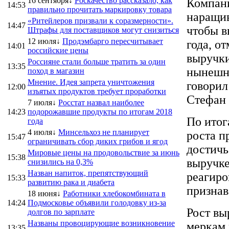
16 сентября↓
Роскачество рассказало, как
Компани
14:53
правильно прочитать маркировку товара
наращив
«Ритейлеров призвали к соразмерности».
14:47
чтобы в
Штрафы для поставщиков могут снизиться
12 июля↓
Продэмбарго пересчитывает
года, о
14:01
российские цены
выручки
Россияне стали больше тратить за один
13:35
нынешне
поход в магазин
Мнение. Идея запрета уничтожения
говорил
12:00
изъятых продуктов требует проработки
Стефан
7 июля↓
Росстат назвал наиболее
14:23
подорожавшие продукты по итогам 2018
По итог
года
4 июля↓
Минсельхоз не планирует
роста п
15:47
ограничивать сбор диких грибов и ягод
достичь
Мировые цены на продовольствие за июнь
15:38
выручке
снизились на 0,3%
Назван напиток, препятствующий
реагиро
15:33
развитию рака и диабета
признав
18 июня↓
Работники хлебокомбината в
14:24
Подмосковье объявили голодовку из-за
Рост вы
долгов по зарплате
Названы провоцирующие возникновение
меркам 
13:35