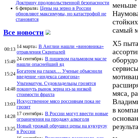
Доктрину продовольственной безопасности
меньше 
6 февраля↓
Цены на зерно в России
Наумова
обновляют максимумы, но катастрофой не
становятся
стойких
самый м
Все новости
Х5 пыта
14 марта↓
В Англии нашли «виновника»
00:13
ассорти
отравления Скрипалей
24 сентября↓
В пищевом пальмовом масле
оборудо
15:49
нашли опаснейший яд
сервисы
Богатеем на глазах… Ученые объяснили
15:24
мотивац
введение «индекса самогона»
Ультиматум. Судовладельцы грозятся
расширя
14:48
покинуть рынок зерна из-за низкой
мяса, р
стоимости фрахта
Владими
Искусственное мясо россиянам пока не
13:03
грозит
в компа
17 сентября↓
В России могут ввести новые
14:28
основан
ограничения на продажу алкоголя
результ
Новый урожай обрушил цены на кукурузу
13:25
в России