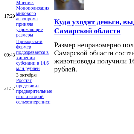
Мнение.
Монополизация
мирового
17:29
агропрома
Куда уходят деньги, в
приняла
Самарской области
угрожающие
размеры
Приморский
Размер неправомерно полу
фермер
Самарской области соста
подозревается в
09:43
хищении
животноводы получили 16
субсидии в 14,6
рублей.
млн рублей
3 октября↓
Росстат
представил
21:57
предварительные
итоги второй
сельхозпереписи