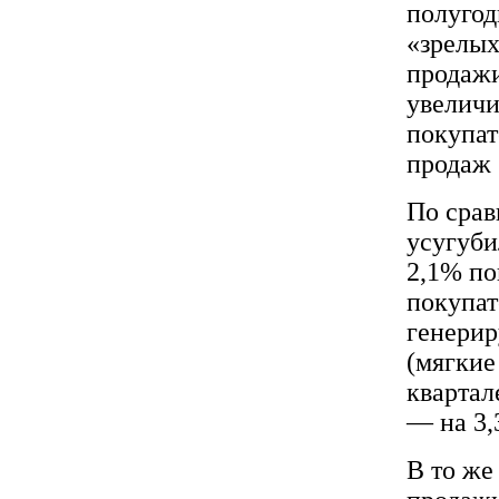
полугод
«зрелых
продажи
увеличи
покупат
продаж 
По срав
усугуби
2,1% по
покупат
генерир
(мягкие
квартал
— на 3,
В то же