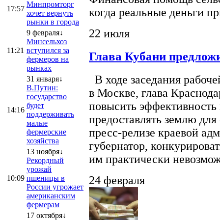
Минпромторг
17:57
когда реальные деньги п
хочет вернуть
рынки в города
22 июля
9 февраля↓
Минсельхоз
11:21
вступился за
Глава Кубани предложи
фермеров на
рынках
В ходе заседания рабоче
31 января↓
В.Путин:
в Москве, глава Краснод
государство
повысить эффективность 
будет
14:16
поддерживать
предоставлять землю для 
малые
пресс-релизе краевой ад
фермерские
хозяйства
губернатор, конкурироват
13 ноября↓
им практически невозможно
Рекордный
урожай
10:09
пшеницы в
24 февраля
России угрожает
американским
фермерам
17 октября↓