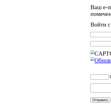
Ваш e-m
помече
Войти 