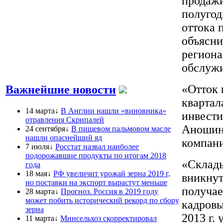
продажи
полугод
оттока 
объясни
региона
обслужи
«Отток 
Важнейшие новости
квартал
14 марта↓
В Англии нашли «виновника»
инвести
отравления Скрипалей
Аношина
24 сентября↓
В пищевом пальмовом масле
нашли опаснейший яд
компани
7 июля↓
Росстат назвал наиболее
подорожавшие продукты по итогам 2018
«Склады
года
18 мая↓
РФ увеличит урожай зерна 2019 г,
вникнут
но поставки на экспорт вырастут меньше
получае
28 марта↓
Прогноз. Россия в 2019 году
может побить исторический рекорд по сбору
кадровы
зерна
2013 г.
11 марта↓
Минсельхоз скорректировал