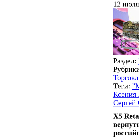
12 июля
Раздел:
Рубрик
Торговл
Теги:
"
Ксения
Сергей
X5 Reta
вернут
россий