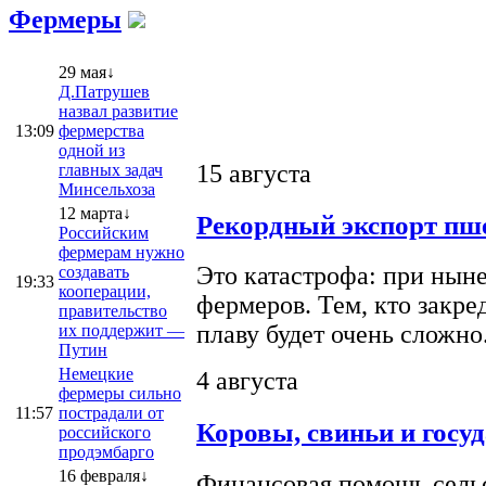
Фермеры
29 мая↓
Д.Патрушев
назвал развитие
13:09
фермерства
одной из
15 августа
главных задач
Минсельхоза
12 марта↓
Рекордный экспорт пше
Российским
фермерам нужно
Это катастрофа: при ныне
создавать
19:33
кооперации,
фермеров. Тем, кто закре
правительство
плаву будет очень сложно
их поддержит —
Путин
Немецкие
4 августа
фермеры сильно
11:57
пострадали от
Коровы, свиньи и госу
российского
продэмбарго
16 февраля↓
Финансовая помощь сельс