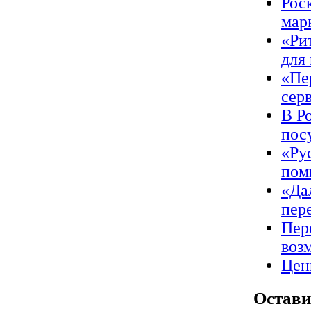
Рос
мар
«Ри
для
«Пе
сер
В Р
пос
«Ру
пом
«Да
пер
Пер
воз
Цен
Остави