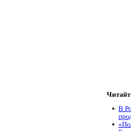
Читайт
В Р
про
«По