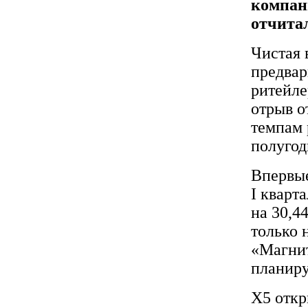
компани
отчита
Чистая 
предвар
ритейле
отрыв о
темпам 
полугод
Впервые
I кварт
на 30,4
только 
«Магнит
планиру
X5 откр