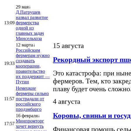
29 мая↓
Д.Патрушев
назвал развитие
13:09
фермерства
одной из
главных задач
Минсельхоза
15 августа
12 марта↓
Российским
фермерам нужно
Рекордный экспорт пше
создавать
19:33
кооперации,
правительство
Это катастрофа: при ныне
их поддержит —
фермеров. Тем, кто закре
Путин
плаву будет очень сложно
Немецкие
фермеры сильно
11:57
пострадали от
4 августа
российского
продэмбарго
Коровы, свиньи и госу
16 февраля↓
Минпромторг
17:57
хочет вернуть
Финансовая помощь сельс