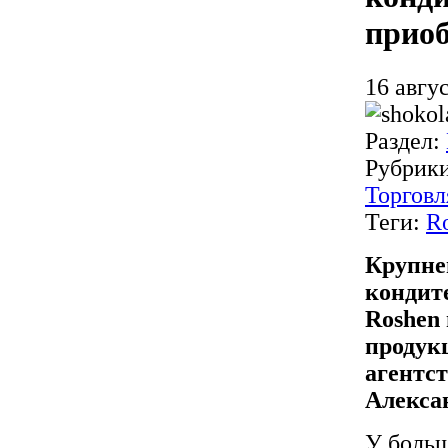
приоб
16 авгус
Раздел:
Рубрик
Торговл
Теги:
R
Крупне
кондит
Roshen
продук
агентс
Алекса
У больш