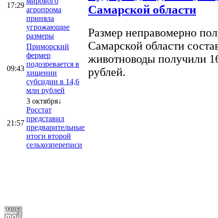
мирового
17:29
Самарской области
агропрома
приняла
угрожающие
Размер неправомерно полу
размеры
Самарской области соста
Приморский
фермер
животноводы получили 16
подозревается в
09:43
рублей.
хищении
субсидии в 14,6
млн рублей
3 октября↓
Росстат
представил
21:57
предварительные
итоги второй
сельхозпереписи