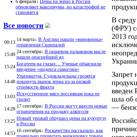
6 февраля↓
Цены на зерно в России
продук
обновляют максимумы, но катастрофой не
становятся
В среду
Все новости
(ФРУ) с
2013 го
14 марта↓
В Англии нашли «виновника»
00:13
исключе
отравления Скрипалей
24 сентября↓
В пищевом пальмовом масле
неопред
15:49
нашли опаснейший яд
Украин
Богатеем на глазах… Ученые объяснили
15:24
введение «индекса самогона»
Запрет 
Ультиматум. Судовладельцы грозятся
продукц
14:48
покинуть рынок зерна из-за низкой
стоимости фрахта
введен 
Искусственное мясо россиянам пока не
13:03
шла об 
грозит
17 сентября↓
В России могут ввести новые
— бензо
14:28
ограничения на продажу алкоголя
Новый урожай обрушил цены на кукурузу
Российс
13:25
в России
причино
16 сентября↓
Роскачество рассказало, как
14:53
невыпол
правильно прочитать маркировку товара