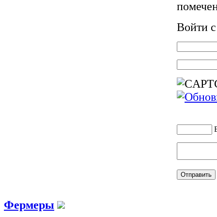
помече
Войти 
Фермеры