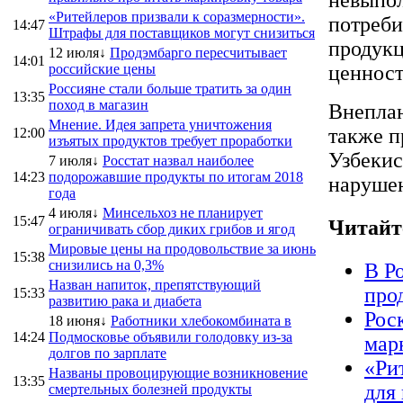
«Ритейлеров призвали к соразмерности».
потреби
14:47
Штрафы для поставщиков могут снизиться
продукц
12 июля↓
Продэмбарго пересчитывает
14:01
российские цены
ценност
Россияне стали больше тратить за один
13:35
поход в магазин
Внеплан
Мнение. Идея запрета уничтожения
также п
12:00
изъятых продуктов требует проработки
Узбекис
7 июля↓
Росстат назвал наиболее
14:23
подорожавшие продукты по итогам 2018
нарушен
года
4 июля↓
Минсельхоз не планирует
15:47
Читайт
ограничивать сбор диких грибов и ягод
Мировые цены на продовольствие за июнь
15:38
снизились на 0,3%
В Р
Назван напиток, препятствующий
про
15:33
развитию рака и диабета
Рос
18 июня↓
Работники хлебокомбината в
14:24
Подмосковье объявили голодовку из-за
мар
долгов по зарплате
«Ри
Названы провоцирующие возникновение
13:35
для
смертельных болезней продукты