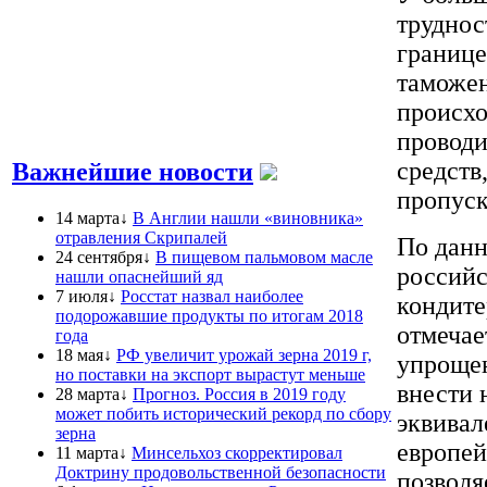
труднос
границе
таможен
происхо
проводи
средств
Важнейшие новости
пропуск
14 марта↓
В Англии нашли «виновника»
отравления Скрипалей
По данн
24 сентября↓
В пищевом пальмовом масле
российс
нашли опаснейший яд
7 июля↓
Росстат назвал наиболее
кондите
подорожавшие продукты по итогам 2018
отмечае
года
18 мая↓
РФ увеличит урожай зерна 2019 г,
упрощен
но поставки на экспорт вырастут меньше
внести 
28 марта↓
Прогноз. Россия в 2019 году
может побить исторический рекорд по сбору
эквивал
зерна
европей
11 марта↓
Минсельхоз скорректировал
Доктрину продовольственной безопасности
позволя