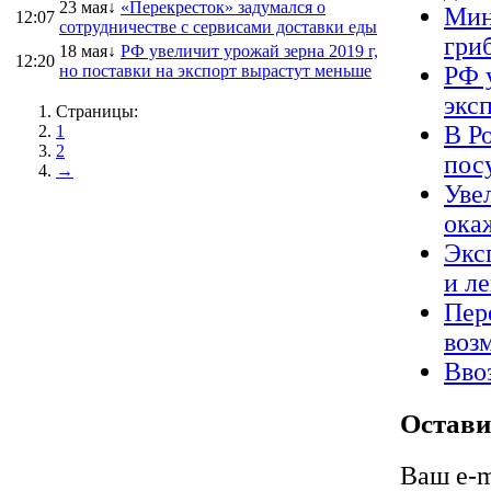
23 мая↓
«Перекресток» задумался о
Мин
12:07
сотрудничестве с сервисами доставки еды
гриб
18 мая↓
РФ увеличит урожай зерна 2019 г,
12:20
но поставки на экспорт вырастут меньше
РФ 
экс
Страницы:
В Р
1
2
пос
→
Уве
ока
Экс
и л
Пер
воз
Вво
Остави
Ваш e-m