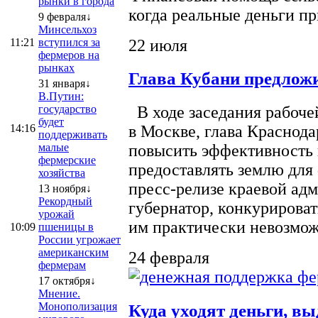
рынки в города
когда реальные деньги п
9 февраля↓
Минсельхоз
22 июля
11:21
вступился за
фермеров на
рынках
Глава Кубани предложи
31 января↓
В.Путин:
государство
В ходе заседания рабоче
будет
14:16
в Москве, глава Краснод
поддерживать
малые
повысить эффективность 
фермерские
предоставлять землю для 
хозяйства
пресс-релизе краевой ад
13 ноября↓
Рекордный
губернатор, конкурироват
урожай
им практически невозможно
10:09
пшеницы в
России угрожает
американским
24 февраля
фермерам
17 октября↓
Мнение.
Монополизация
Куда уходят деньги, в