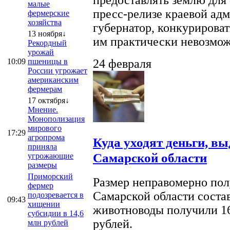
предоставлять землю для 
малые
пресс-релизе краевой ад
фермерские
хозяйства
губернатор, конкурироват
13 ноября↓
им практически невозможно
Рекордный
урожай
10:09
пшеницы в
24 февраля
России угрожает
американским
фермерам
17 октября↓
Мнение.
Монополизация
мирового
17:29
агропрома
Куда уходят деньги, в
приняла
Самарской области
угрожающие
размеры
Приморский
Размер неправомерно полу
фермер
Самарской области соста
подозревается в
09:43
хищении
животноводы получили 16
субсидии в 14,6
рублей.
млн рублей