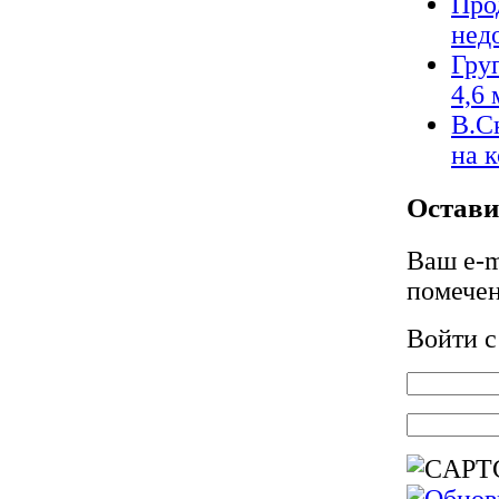
Про
нед
Гру
4,6 
В.С
на 
Остави
Ваш e-m
помече
Войти 