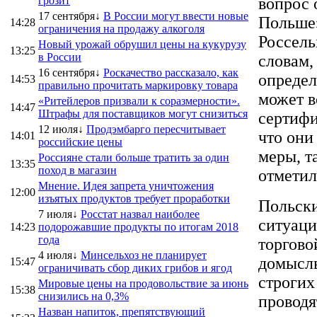
грозит
вопрос 
17 сентября↓
В России могут ввести новые
Польше
14:28
ограничения на продажу алкоголя
Россель
Новый урожай обрушил цены на кукурузу
13:25
в России
словам,
16 сентября↓
Роскачество рассказало, как
определ
14:53
правильно прочитать маркировку товара
может в
«Ритейлеров призвали к соразмерности».
14:47
Штрафы для поставщиков могут снизиться
сертифи
12 июля↓
Продэмбарго пересчитывает
что они
14:01
российские цены
меры, т
Россияне стали больше тратить за один
13:35
поход в магазин
отметил
Мнение. Идея запрета уничтожения
12:00
изъятых продуктов требует проработки
Польск
7 июля↓
Росстат назвал наиболее
ситуаци
14:23
подорожавшие продукты по итогам 2018
года
торгово
4 июля↓
Минсельхоз не планирует
домыслы
15:47
ограничивать сбор диких грибов и ягод
строгих
Мировые цены на продовольствие за июнь
15:38
снизились на 0,3%
проводя
Назван напиток, препятствующий