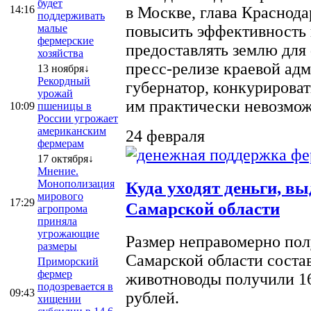
будет
14:16
в Москве, глава Краснод
поддерживать
малые
повысить эффективность 
фермерские
предоставлять землю для 
хозяйства
пресс-релизе краевой ад
13 ноября↓
Рекордный
губернатор, конкурироват
урожай
им практически невозможно
10:09
пшеницы в
России угрожает
американским
24 февраля
фермерам
17 октября↓
Мнение.
Монополизация
Куда уходят деньги, в
мирового
17:29
Самарской области
агропрома
приняла
угрожающие
Размер неправомерно полу
размеры
Самарской области соста
Приморский
фермер
животноводы получили 16
подозревается в
09:43
рублей.
хищении