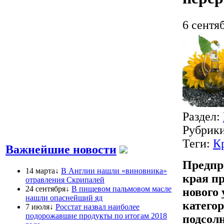
6 сентя
Раздел:
Рубрик
Теги:
К
Важнейшие новости
Предпр
14 марта↓
В Англии нашли «виновника»
края п
отравления Скрипалей
24 сентября↓
В пищевом пальмовом масле
нового 
нашли опаснейший яд
категор
7 июля↓
Росстат назвал наиболее
подорожавшие продукты по итогам 2018
подсолн