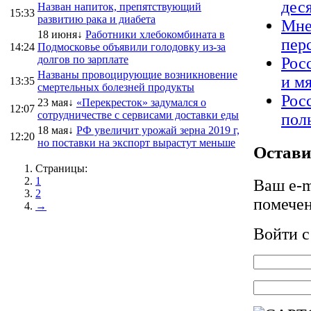
дес
Назван напиток, препятствующий
15:33
развитию рака и диабета
Мне
18 июня↓
Работники хлебокомбината в
пер
14:24
Подмосковье объявили голодовку из-за
долгов по зарплате
Рос
Названы провоцирующие возникновение
и м
13:35
смертельных болезней продукты
Рос
23 мая↓
«Перекресток» задумался о
12:07
сотрудничестве с сервисами доставки еды
пол
18 мая↓
РФ увеличит урожай зерна 2019 г,
12:20
но поставки на экспорт вырастут меньше
Остави
Страницы:
1
Ваш e-m
2
помече
→
Войти 