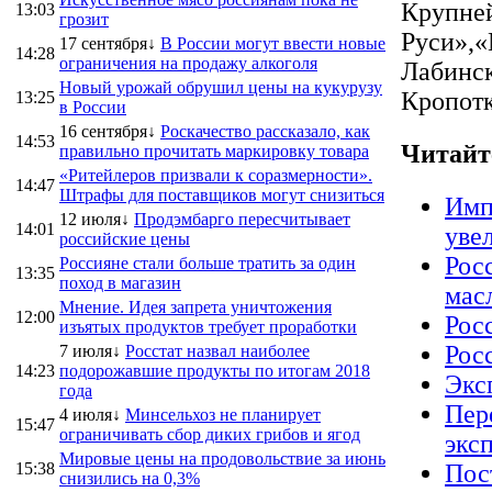
Крупне
13:03
грозит
Руси»,
17 сентября↓
В России могут ввести новые
14:28
ограничения на продажу алкоголя
Лабинск
Новый урожай обрушил цены на кукурузу
Кропотк
13:25
в России
16 сентября↓
Роскачество рассказало, как
14:53
Читайт
правильно прочитать маркировку товара
«Ритейлеров призвали к соразмерности».
14:47
Штрафы для поставщиков могут снизиться
Имп
12 июля↓
Продэмбарго пересчитывает
14:01
уве
российские цены
Росс
Россияне стали больше тратить за один
13:35
поход в магазин
мас
Мнение. Идея запрета уничтожения
12:00
Рос
изъятых продуктов требует проработки
Рос
7 июля↓
Росстат назвал наиболее
14:23
подорожавшие продукты по итогам 2018
Экс
года
Пер
4 июля↓
Минсельхоз не планирует
15:47
ограничивать сбор диких грибов и ягод
экс
Мировые цены на продовольствие за июнь
15:38
Пос
снизились на 0,3%