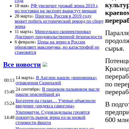
года
культур
18 мая↓
РФ увеличит урожай зерна 2019 г,
но поставки на экспорт вырастут меньше
краевом
28 марта↓
Прогноз. Россия в 2019 году
перера
может побить исторический рекорд по сбору
зерна
11 марта↓
Минсельхоз скорректировал
Паралле
Доктрину продовольственной безопасности
продолж
6 февраля↓
Цены на зерно в России
обновляют максимумы, но катастрофой не
сырья.
становятся
Потенци
Все новости
Краснод
перераб
14 марта↓
В Англии нашли «виновника»
00:13
отравления Скрипалей
по пере
24 сентября↓
В пищевом пальмовом масле
перераб
15:49
нашли опаснейший яд
Богатеем на глазах… Ученые объяснили
В подго
15:24
введение «индекса самогона»
предпри
Ультиматум. Судовладельцы грозятся
14:48
покинуть рынок зерна из-за низкой
600 млн
стоимости фрахта
Искусственное мясо россиянам пока не