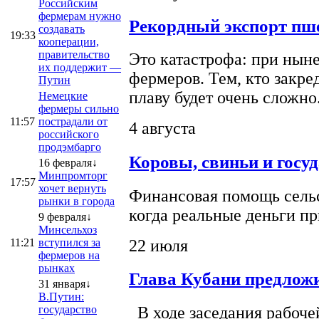
Российским
фермерам нужно
Рекордный экспорт пше
создавать
19:33
кооперации,
правительство
Это катастрофа: при ныне
их поддержит —
фермеров. Тем, кто закре
Путин
плаву будет очень сложно
Немецкие
фермеры сильно
11:57
пострадали от
4 августа
российского
продэмбарго
Коровы, свиньи и госу
16 февраля↓
Минпромторг
17:57
хочет вернуть
Финансовая помощь сельс
рынки в города
когда реальные деньги п
9 февраля↓
Минсельхоз
22 июля
11:21
вступился за
фермеров на
рынках
Глава Кубани предложи
31 января↓
В.Путин:
государство
В ходе заседания рабоче