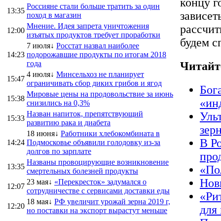
концу г
Россияне стали больше тратить за один
13:35
зависет
поход в магазин
Мнение. Идея запрета уничтожения
рассчит
12:00
изъятых продуктов требует проработки
будем с
7 июля↓
Росстат назвал наиболее
14:23
подорожавшие продукты по итогам 2018
года
Читайт
4 июля↓
Минсельхоз не планирует
15:47
ограничивать сбор диких грибов и ягод
Бог
Мировые цены на продовольствие за июнь
15:38
«ин
снизились на 0,3%
Назван напиток, препятствующий
Уль
15:33
развитию рака и диабета
зер
18 июня↓
Работники хлебокомбината в
В Р
14:24
Подмосковье объявили голодовку из-за
долгов по зарплате
про
Названы провоцирующие возникновение
13:35
«По
смертельных болезней продукты
Нов
23 мая↓
«Перекресток» задумался о
12:07
сотрудничестве с сервисами доставки еды
«Ри
18 мая↓
РФ увеличит урожай зерна 2019 г,
12:20
для
но поставки на экспорт вырастут меньше