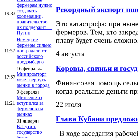
фермерам нужно
Рекордный экспорт пше
создавать
19:33
кооперации,
правительство
Это катастрофа: при ныне
их поддержит —
фермеров. Тем, кто закре
Путин
плаву будет очень сложно
Немецкие
фермеры сильно
11:57
пострадали от
4 августа
российского
продэмбарго
Коровы, свиньи и госу
16 февраля↓
Минпромторг
17:57
хочет вернуть
Финансовая помощь сельс
рынки в города
когда реальные деньги п
9 февраля↓
Минсельхоз
22 июля
11:21
вступился за
фермеров на
рынках
Глава Кубани предложи
31 января↓
В.Путин:
государство
В ходе заседания рабоче
будет