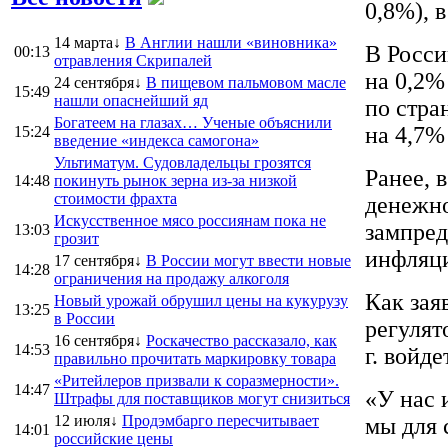
0,8%), 
14 марта↓
В Англии нашли «виновника»
В Росси
00:13
отравления Скрипалей
на 0,2%
24 сентября↓
В пищевом пальмовом масле
15:49
нашли опаснейший яд
по стра
Богатеем на глазах… Ученые объяснили
на 4,7%
15:24
введение «индекса самогона»
Ультиматум. Судовладельцы грозятся
Ранее, 
14:48
покинуть рынок зерна из-за низкой
стоимости фрахта
денежно
Искусственное мясо россиянам пока не
зампред
13:03
грозит
инфляци
17 сентября↓
В России могут ввести новые
14:28
ограничения на продажу алкоголя
Как зая
Новый урожай обрушил цены на кукурузу
13:25
в России
регулят
16 сентября↓
Роскачество рассказало, как
14:53
г. войд
правильно прочитать маркировку товара
«Ритейлеров призвали к соразмерности».
14:47
«У нас 
Штрафы для поставщиков могут снизиться
12 июля↓
Продэмбарго пересчитывает
мы для 
14:01
российские цены