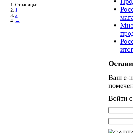
Про
Страницы:
Рос
1
2
маг
→
Мне
про
Рос
ито
Остави
Ваш e-m
помече
Войти 