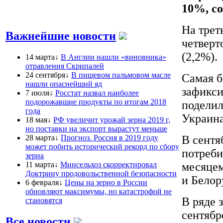
10%, с
На трет
Важнейшие новости
четверт
(2,2%).
14 марта↓
В Англии нашли «виновника»
отравления Скрипалей
24 сентября↓
В пищевом пальмовом масле
Самая б
нашли опаснейший яд
зафикси
7 июля↓
Росстат назвал наиболее
подорожавшие продукты по итогам 2018
поделил
года
Украина
18 мая↓
РФ увеличит урожай зерна 2019 г,
но поставки на экспорт вырастут меньше
28 марта↓
Прогноз. Россия в 2019 году
В сентя
может побить исторический рекорд по сбору
потреби
зерна
11 марта↓
Минсельхоз скорректировал
месяцем
Доктрину продовольственной безопасности
и Белор
6 февраля↓
Цены на зерно в России
обновляют максимумы, но катастрофой не
В ряде 
становятся
сентябр
Все новости