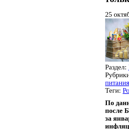
25 октя
Раздел:
Рубрик
питани
Теги:
Р
По данн
после Б
за янва
инфляц