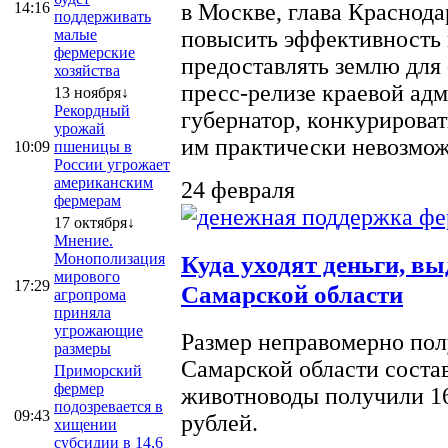
14:16
в Москве, глава Краснод
поддерживать
малые
повысить эффективность 
фермерские
предоставлять землю для 
хозяйства
пресс-релизе краевой ад
13 ноября↓
Рекордный
губернатор, конкурироват
урожай
им практически невозможно
10:09
пшеницы в
России угрожает
американским
24 февраля
фермерам
17 октября↓
Мнение.
Монополизация
Куда уходят деньги, в
мирового
17:29
Самарской области
агропрома
приняла
угрожающие
Размер неправомерно полу
размеры
Самарской области соста
Приморский
фермер
животноводы получили 16
подозревается в
09:43
рублей.
хищении
субсидии в 14,6