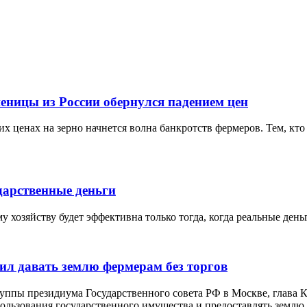
еницы из России обернулся падением цен
х ценах на зерно начнется волна банкротств фермеров. Тем, кто 
дарственные деньги
 хозяйству будет эффективна только тогда, когда реальные ден
ил давать землю фермерам без торгов
руппы президиума Государственного совета РФ в Москве, глава
льзования государственного имущества и предоставлять землю д