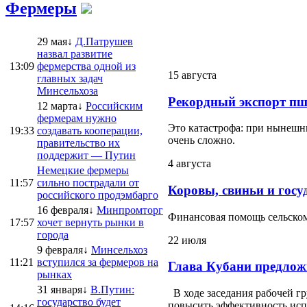
Фермеры
29 мая↓
Д.Патрушев
назвал развитие
13:09
фермерства одной из
15 августа
главных задач
Минсельхоза
Рекордный экспорт пш
12 марта↓
Российским
фермерам нужно
Это катастрофа: при нынешни
19:33
создавать кооперации,
очень сложно.
правительство их
поддержит — Путин
4 августа
Немецкие фермеры
11:57
сильно пострадали от
Коровы, свиньи и госу
российского продэмбарго
16 февраля↓
Минпромторг
Финансовая помощь сельскому
17:57
хочет вернуть рынки в
города
22 июля
9 февраля↓
Минсельхоз
11:21
вступился за фермеров на
Глава Кубани предлож
рынках
31 января↓
В.Путин:
В ходе заседания рабочей г
государство будет
повысить эффективность испо