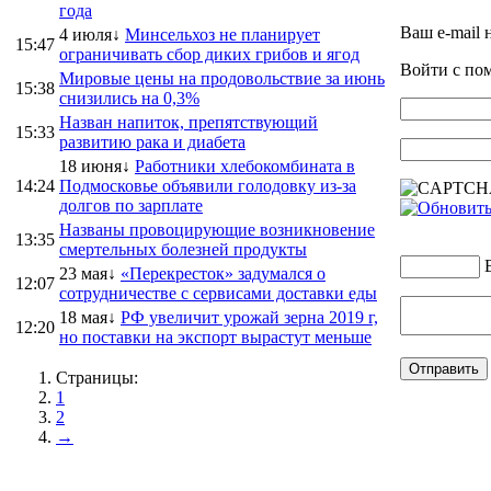
года
Ваш e-mail 
4 июля↓
Минсельхоз не планирует
15:47
ограничивать сбор диких грибов и ягод
Войти с п
Мировые цены на продовольствие за июнь
15:38
снизились на 0,3%
Назван напиток, препятствующий
15:33
развитию рака и диабета
18 июня↓
Работники хлебокомбината в
14:24
Подмосковье объявили голодовку из-за
долгов по зарплате
Названы провоцирующие возникновение
13:35
смертельных болезней продукты
23 мая↓
«Перекресток» задумался о
12:07
сотрудничестве с сервисами доставки еды
18 мая↓
РФ увеличит урожай зерна 2019 г,
12:20
но поставки на экспорт вырастут меньше
Страницы:
1
2
→