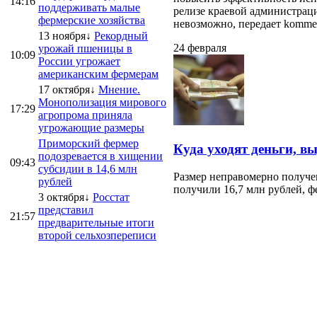
14:16
поддерживать малые
релизе краевой администраци
фермерские хозяйства
невозможно, передает kommersa
13 ноября↓
Рекордный
24 февраля
урожай пшеницы в
10:09
России угрожает
американским фермерам
17 октября↓
Мнение.
Монополизация мирового
17:29
агропрома приняла
угрожающие размеры
Приморский фермер
Куда уходят деньги, в
подозревается в хищении
09:43
субсидии в 14,6 млн
Размер неправомерно получе
рублей
получили 16,7 млн рублей, ф
3 октября↓
Росстат
представил
21:57
предварительные итоги
второй сельхозпереписи