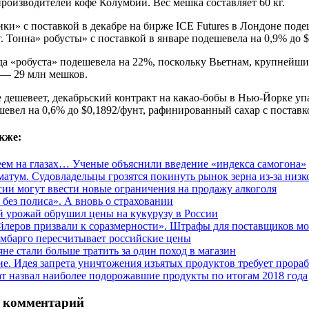
роизводителей кофе Колумбии. Вес мешка составляет 60 кг.
ки» с поставкой в декабре на бирже ICE Futures в Лондоне поде
г. Тонна» робусты» с поставкой в январе подешевела на 0,9% до 
да «робуста» подешевела на 22%, поскольку Вьетнам, крупнейши
 — 29 млн мешков.
 дешевеет, декабрьский контракт на какао-бобы в Нью-Йорке упа
евел на 0,6% до $0,1892/фунт, рафинированный сахар с поставко
кже:
еем на глазах… Ученые объяснили введение «индекса самогона»
матум. Судовладельцы грозятся покинуть рынок зерна из-за низк
сии могут ввести новые ограничения на продажу алкоголя
 без полиса». А вновь о страховании
 урожай обрушил цены на кукурузу в России
йлеров призвали к соразмерности». Штрафы для поставщиков мо
мбарго пересчитывает российские цены
яне стали больше тратить за один поход в магазин
е. Идея запрета уничтожения изъятых продуктов требует прора
ат назвал наиболее подорожавшие продукты по итогам 2018 года
 комментарий