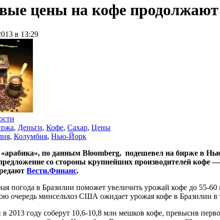
вые цены на кофе продолжают
2013 в 13:29
ости
иржа
,
Деньги
,
Кофе
,
Сахар
,
Цены
лия
,
Колумбия
,
Нью-Йорк
 «арабика», по данным Bloomberg, подешевел на бирже в Нью
предложение со стороны крупнейших производителей кофе —
ередают
Вести.Финанс
.
ая погода в Бразилии поможет увеличить урожай кофе до 55-60 
вою очередь минсельхоз США ожидает урожая кофе в Бразилии в 
в 2013 году соберут 10,6-10,8 млн мешков кофе, превысив перв