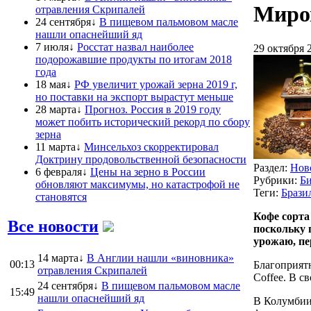
Миро
отравления Скрипалей
24 сентября↓
В пищевом пальмовом масле
нашли опаснейший яд
7 июля↓
Росстат назвал наиболее
29 октября 
подорожавшие продукты по итогам 2018
года
18 мая↓
РФ увеличит урожай зерна 2019 г,
но поставки на экспорт вырастут меньше
28 марта↓
Прогноз. Россия в 2019 году
может побить исторический рекорд по сбору
зерна
11 марта↓
Минсельхоз скорректировал
Доктрину продовольственной безопасности
Раздел:
Нов
6 февраля↓
Цены на зерно в России
Рубрики:
Б
обновляют максимумы, но катастрофой не
Теги:
Брази
становятся
Кофе сорта
Все новости
поскольку 
урожаю, п
14 марта↓
В Англии нашли «виновника»
00:13
Благоприятн
отравления Скрипалей
Coffee. В с
24 сентября↓
В пищевом пальмовом масле
15:49
нашли опаснейший яд
В Колумбии 