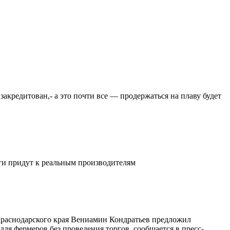
закредитован,- а это почти все — продержаться на плаву будет
ьги придут к реальным производителям
 Краснодарского края Вениамин Кондратьев предложил
ля фермеров без проведения торгов, сообщается в пресс-