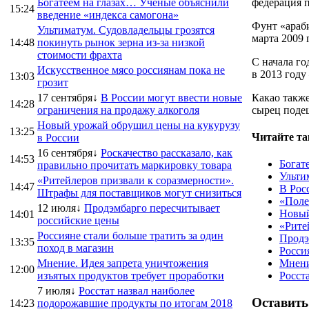
Богатеем на глазах… Ученые объяснили
федерация п
15:24
введение «индекса самогона»
Фунт «араби
Ультиматум. Судовладельцы грозятся
марта 2009 
14:48
покинуть рынок зерна из-за низкой
стоимости фрахта
С начала го
Искусственное мясо россиянам пока не
в 2013 году
13:03
грозит
17 сентября↓
В России могут ввести новые
Какао также
14:28
ограничения на продажу алкоголя
сырец подеш
Новый урожай обрушил цены на кукурузу
13:25
Читайте та
в России
16 сентября↓
Роскачество рассказало, как
14:53
Богат
правильно прочитать маркировку товара
Ульти
«Ритейлеров призвали к соразмерности».
14:47
В Рос
Штрафы для поставщиков могут снизиться
«Поле
12 июля↓
Продэмбарго пересчитывает
Новый
14:01
российские цены
«Рите
Россияне стали больше тратить за один
Продэ
13:35
поход в магазин
Росси
Мнение. Идея запрета уничтожения
Мнени
12:00
изъятых продуктов требует проработки
Росст
7 июля↓
Росстат назвал наиболее
Оставить
14:23
подорожавшие продукты по итогам 2018