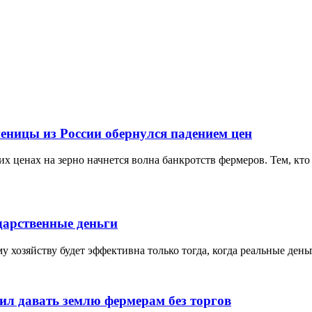
еницы из России обернулся падением цен
х ценах на зерно начнется волна банкротств фермеров. Тем, кто 
дарственные деньги
 хозяйству будет эффективна только тогда, когда реальные ден
ил давать землю фермерам без торгов