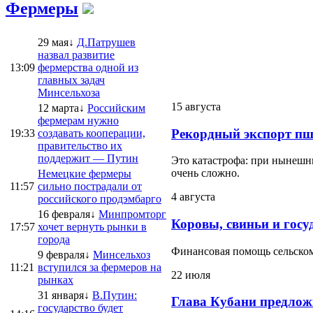
Фермеры
29 мая↓
Д.Патрушев
назвал развитие
13:09
фермерства одной из
главных задач
Минсельхоза
15 августа
12 марта↓
Российским
фермерам нужно
Рекордный экспорт пш
19:33
создавать кооперации,
правительство их
поддержит — Путин
Это катастрофа: при нынешни
очень сложно.
Немецкие фермеры
11:57
сильно пострадали от
4 августа
российского продэмбарго
16 февраля↓
Минпромторг
Коровы, свиньи и госу
17:57
хочет вернуть рынки в
города
Финансовая помощь сельскому
9 февраля↓
Минсельхоз
11:21
вступился за фермеров на
22 июля
рынках
31 января↓
В.Путин:
Глава Кубани предлож
государство будет