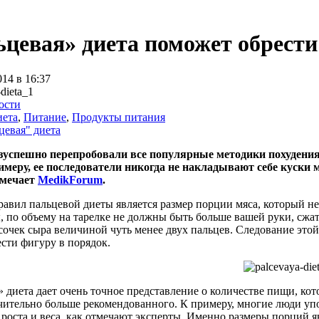
цевая» диета поможет обрести
014 в 16:37
ости
иета
,
Питание
,
Продукты питания
цевая" диета
зуспешно перепробовали все популярные методики похудения
римеру, ее последователи никогда не накладывают себе куски
тмечает
MedikForum
.
авил пальцевой диеты является размер порции мяса, который н
, по объему на тарелке не должны быть больше вашей руки, сжат
сочек сыра величиной чуть менее двух пальцев. Следование это
сти фигуру в порядок.
 диета дает очень точное представление о количестве пищи, кот
чительно больше рекомендованного. К примеру, многие люди упо
 роста и веса, как отмечают эксперты. Именно размеры порций 