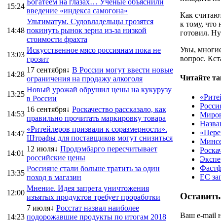
Богатеем на глазах… Ученые объяснили
15:24
введение «индекса самогона»
Как считают
Ультиматум. Судовладельцы грозятся
к тому, что
14:48
покинуть рынок зерна из-за низкой
готовил. Ну
стоимости фрахта
Увы, многие
Искусственное мясо россиянам пока не
13:03
вопрос. Кст
грозит
17 сентября↓
В России могут ввести новые
14:28
Читайте та
ограничения на продажу алкоголя
Новый урожай обрушил цены на кукурузу
13:25
«Рите
в России
Росси
16 сентября↓
Роскачество рассказало, как
14:53
Миров
правильно прочитать маркировку товара
Назва
«Ритейлеров призвали к соразмерности».
«Пере
14:47
Штрафы для поставщиков могут снизиться
Минсе
12 июля↓
Продэмбарго пересчитывает
Роска
14:01
российские цены
Экспе
Фастф
Россияне стали больше тратить за один
13:35
ЕС за
поход в магазин
Мнение. Идея запрета уничтожения
12:00
Оставить
изъятых продуктов требует проработки
7 июля↓
Росстат назвал наиболее
Ваш e-mail 
14:23
подорожавшие продукты по итогам 2018