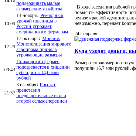
14:16
поддерживать малые
В ходе заседания рабочей г
фермерские хозяйства
повысить эффективность испо
13 ноября↓
Рекордный
релизе краевой администраци
урожай пшеницы в
невозможно, передает kommersa
10:09
России угрожает
американским фермерам
24 февраля
17 октября↓
Мнение.
Монополизация мирового
17:29
агропрома приняла
Куда уходят деньги, в
угрожающие размеры
Приморский фермер
Размер неправомерно получе
подозревается в хищении
получили 16,7 млн рублей, ф
09:43
субсидии в 14,6 млн
рублей
3 октября↓
Росстат
представил
21:57
предварительные итоги
второй сельхозпереписи