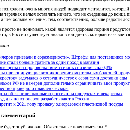
 психологи, очень многих людей подводит менталитет, который
 на тарелках нельзя оставлять ничего, что не съеденная до конца
 а чем больше мы едим, тем, соответственно, больше радости до
 просто не понимают, какой является здоровая порция продуктов
ати, в России существует аналог этой диеты, который называется
кже:
йлеров призвали к соразмерности». Штрафы для поставщиков мо
яне стали больше тратить за один поход в магазин
ые цены на продовольствие за июнь снизились на 0,3%
ны провоцирующие возникновение смертельных болезней прод
кресток» задумался о сотрудничестве с сервисами доставки еды
льхоз РФ не намерен дополнительно ограничивать ввоз продукт
чество проверило плавленые сыры
рты объяснили экономию россиян на продуктах и лекарствах
уд для пенсионеров разрабатывают в России
претит к 2021 году продажу одноразовой пластиковой посуды
 комментарий
не будет опубликован. Обязательные поля помечены
*