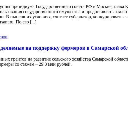
руппы президиума Государственного совета РФ в Москве, глава
льзования государственного имущества и предоставлять землю д
и. В нынешних условиях, считает губернатор, конкурировать с 
nt.ru. По его [...]
ыделяемые на поддержку фермеров в Самарской об
нных грантов на развитие сельского хозяйства Самарской облас
ермеры со стажем – 29,3 млн рублей.