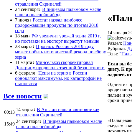
отравления Скрипалей
24 сентября↓
В пищевом пальмовом масле
нашли опаснейший яд
«Паль
7 июля↓
Росстат назвал наиболее
подорожавшие продукты по итогам 2018
года
14 января 2
18 мая↓
РФ увеличит урожай зерна 2019 г,
но поставки на экспорт вырастут меньше
Раздел:
Нов
28 марта↓
Прогноз. Россия в 2019 году
Рубрики:
Д
может побить исторический рекорд по сбору
Теги:
"Паль
зерна
11 марта↓
Минсельхоз скорректировал
Если вы бе
Доктрину продовольственной безопасности
диету. К п
6 февраля↓
Цены на зерно в России
ладоней, о
обновляют максимумы, но катастрофой не
становятся
Одним из пр
вроде пасты
Все новости
пальца и ку
сроки приве
14 марта↓
В Англии нашли «виновника»
00:13
отравления Скрипалей
«Пальцевая»
24 сентября↓
В пищевом пальмовом масле
15:49
съедаем зна
нашли опаснейший яд
исходить из