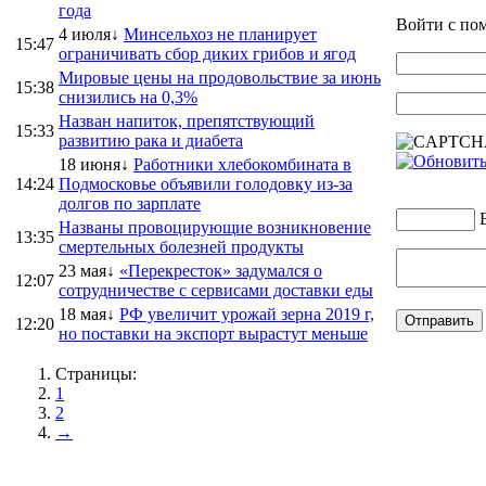
года
Войти с п
4 июля↓
Минсельхоз не планирует
15:47
ограничивать сбор диких грибов и ягод
Мировые цены на продовольствие за июнь
15:38
снизились на 0,3%
Назван напиток, препятствующий
15:33
развитию рака и диабета
18 июня↓
Работники хлебокомбината в
14:24
Подмосковье объявили голодовку из-за
долгов по зарплате
Названы провоцирующие возникновение
13:35
смертельных болезней продукты
23 мая↓
«Перекресток» задумался о
12:07
сотрудничестве с сервисами доставки еды
18 мая↓
РФ увеличит урожай зерна 2019 г,
12:20
но поставки на экспорт вырастут меньше
Страницы:
1
2
→