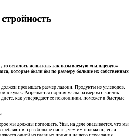
 стройность
, то осталось испытать так называемую «пальцевую»
 мяса, которые были бы по размеру больше их собственных
е должен превышать размер ладони. Продукты из углеводов,
ой в кулак. Разрешается порция масла размером с кончик
й диете, как утверждают ее поклонники, поможет в быстрые
орое мы должны поглощать. Увы, на деле оказывается, что мы
требляют в 5 раз больше пасты, чем им положено, если
являются одной из главных причин нашего переедания.