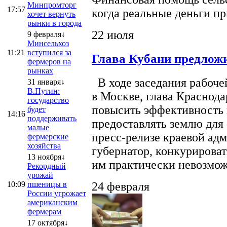
Минпромторг
17:57
когда реальные деньги п
хочет вернуть
рынки в города
22 июля
9 февраля↓
Минсельхоз
11:21
вступился за
Глава Кубани предложи
фермеров на
рынках
В ходе заседания рабоче
31 января↓
В.Путин:
в Москве, глава Краснод
государство
повысить эффективность 
будет
14:16
поддерживать
предоставлять землю для 
малые
пресс-релизе краевой ад
фермерские
хозяйства
губернатор, конкурироват
13 ноября↓
им практически невозможно
Рекордный
урожай
10:09
пшеницы в
24 февраля
России угрожает
американским
фермерам
17 октября↓