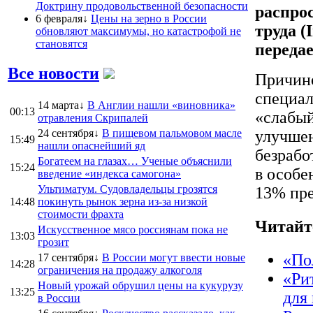
Доктрину продовольственной безопасности
распро
6 февраля↓
Цены на зерно в России
труда (
обновляют максимумы, но катастрофой не
становятся
переда
Все новости
Причино
специа
14 марта↓
В Англии нашли «виновника»
00:13
«слабый
отравления Скрипалей
24 сентября↓
В пищевом пальмовом масле
улучшен
15:49
нашли опаснейший яд
безрабо
Богатеем на глазах… Ученые объяснили
15:24
в особе
введение «индекса самогона»
Ультиматум. Судовладельцы грозятся
13% пре
14:48
покинуть рынок зерна из-за низкой
стоимости фрахта
Читайт
Искусственное мясо россиянам пока не
13:03
грозит
«По
17 сентября↓
В России могут ввести новые
14:28
ограничения на продажу алкоголя
«Ри
Новый урожай обрушил цены на кукурузу
13:25
для
в России