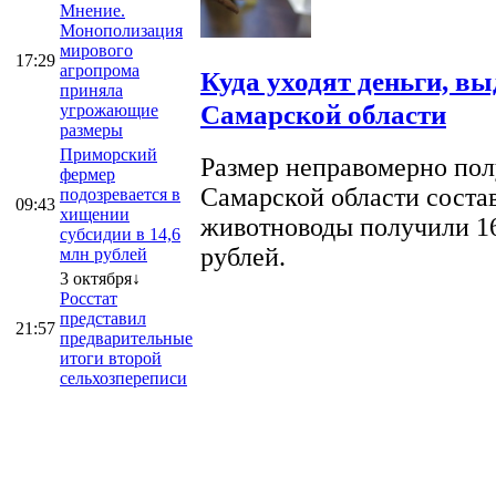
Мнение.
Монополизация
мирового
17:29
агропрома
Куда уходят деньги, в
приняла
Самарской области
угрожающие
размеры
Приморский
Размер неправомерно полу
фермер
Самарской области соста
подозревается в
09:43
хищении
животноводы получили 16
субсидии в 14,6
рублей.
млн рублей
3 октября↓
Росстат
представил
21:57
предварительные
итоги второй
сельхозпереписи