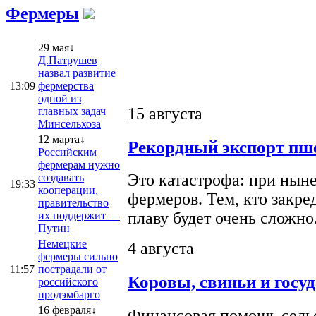
Фермеры
29 мая↓
Д.Патрушев
назвал развитие
13:09
фермерства
одной из
15 августа
главных задач
Минсельхоза
12 марта↓
Рекордный экспорт пше
Российским
фермерам нужно
Это катастрофа: при ныне
создавать
19:33
кооперации,
фермеров. Тем, кто закре
правительство
плаву будет очень сложно
их поддержит —
Путин
Немецкие
4 августа
фермеры сильно
11:57
пострадали от
Коровы, свиньи и госу
российского
продэмбарго
16 февраля↓
Финансовая помощь сельс