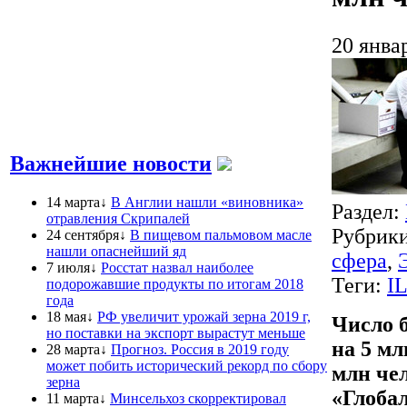
20 янва
Важнейшие новости
14 марта↓
В Англии нашли «виновника»
Раздел:
отравления Скрипалей
Рубрик
24 сентября↓
В пищевом пальмовом масле
нашли опаснейший яд
сфера
,
7 июля↓
Росстат назвал наиболее
Теги:
I
подорожавшие продукты по итогам 2018
года
18 мая↓
РФ увеличит урожай зерна 2019 г,
Число б
но поставки на экспорт вырастут меньше
на 5 мл
28 марта↓
Прогноз. Россия в 2019 году
может побить исторический рекорд по сбору
млн чел
зерна
«Глоба
11 марта↓
Минсельхоз скорректировал