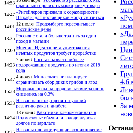
16 сентября↓
Роскачество рассказало, как
Рос
14:53
правильно прочитать маркировку товара
маг
«Ритейлеров призвали к соразмерности».
14:47
«Ру
Штрафы для поставщиков могут снизиться
12 июля↓
Продэмбарго пересчитывает
пом
14:01
российские цены
«Да
Россияне стали больше тратить за один
13:35
пер
поход в магазин
Мнение. Идея запрета уничтожения
Цен
12:00
изъятых продуктов требует проработки
Сис
7 июля↓
Росстат назвал наиболее
лет
14:23
подорожавшие продукты по итогам 2018
года
Гру
4 июля↓
Минсельхоз не планирует
15:47
4,6 
ограничивать сбор диких грибов и ягод
Лив
Мировые цены на продовольствие за июнь
15:38
снизились на 0,3%
бол
Назван напиток, препятствующий
15:33
За 
развитию рака и диабета
18 июня↓
Работники хлебокомбината в
нов
14:24
Подмосковье объявили голодовку из-за
долгов по зарплате
Остави
Названы провоцирующие возникновение
13:35